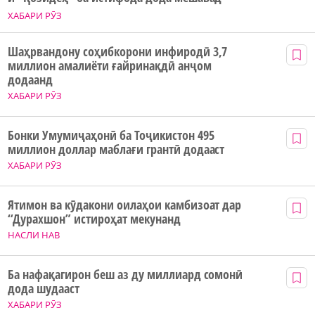
ХАБАРИ РӮЗ
Шаҳрвандону соҳибкорони инфиродӣ 3,7
миллион амалиёти ғайринақдӣ анҷом
додаанд
ХАБАРИ РӮЗ
Бонки Умумиҷаҳонӣ ба Тоҷикистон 495
миллион доллар маблағи грантӣ додааст
ХАБАРИ РӮЗ
Ятимон ва кӯдакони оилаҳои камбизоат дар
“Дурахшон” истироҳат мекунанд
НАСЛИ НАВ
Ба нафақагирон беш аз ду миллиард сомонӣ
дода шудааст
ХАБАРИ РӮЗ