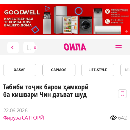
ХАБАР
САРМОЯ
LIFE-STYLE
М
Табиби тоҷик барои ҳамкорӣ
ба кишвари Чин даъват шуд
22.06.2026
Фирӯза САТТОРӢ
642