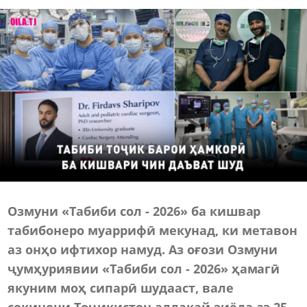
Озмуни «Табиби сол - 2026» ба кишвар
табибонеро муаррифӣ мекунад, ки метавон
аз онҳо ифтихор намуд. Аз оғози Озмуни
ҷумҳуриявии «Табиби сол - 2026» ҳамагӣ
якуним моҳ сипарӣ шудааст, вале
сокинони Тоҷикистон аллакай зиёда аз 25