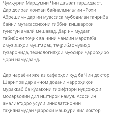
Ҷумҳурии Мардумии Чин даъват гардидааст.
Дар доираи лоиҳаи байналмилалии «Роҳи
Абрешим» дар ин муассиса мубодилаи таҷриба
байни мутахассисони тиббии кишварҳои
гуногун амалӣ мешавад. Дар ин муддат
табибони тоҷик ва чинӣ чандин маротиба
омӯзишҳои муштарак, таҷрибаомӯзиҳо
гузаронида, технологияҳои муосири ҷарроҳиро
ҷорӣ намудаанд.
Дар ҷараёни яке аз сафарҳои худ ба Чин доктор
Шарипов дар анҷом додани ҷарроҳиҳои
мураккаб ба кӯдакони гирифтори нуқсонҳои
модарзодии дил иштирок намуд. Асоси ин
амалиётҳоро усули инноватсионии
таҳиянамудаи ҷарроҳи машҳури дил доктор