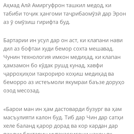
Аҳмад Алӣ Амиргуфрон ташкил медод, ки
табиби тоҷик ҳангоми таҷрибаомӯзӣ дар Эрон
аз ӯ омӯзиш гирифта буд.
Бартарии ин усул дар он аст, ки клапани нави
дил аз бофтаи худи бемор сохта мешавад.
Чунин технология имкон медиҳад, ки клапан
ҳамзамон бо кӯдак рушд кунад, хавфи
ҷарроҳиҳои такрориро коҳиш медиҳад ва
беморро аз истеъмоли якумраи баъзе доруҳо
озод месозад.
«Барои ман ин ҳам дастоварди бузург ва ҳам
масъулияти калон буд. Тиб дар Чин дар сатҳи
хеле баланд қарор дорад ва кор кардан дар
паҳлуи беҳтарин мутахассисони ҷаҳон як