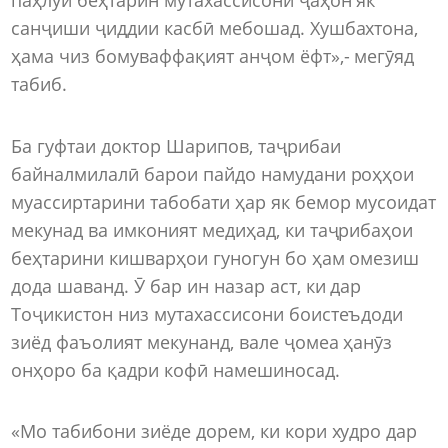
санҷиши ҷиддии касбӣ мебошад. Хушбахтона,
ҳама чиз бомуваффақият анҷом ёфт»,- мегӯяд
табиб.
Ба гуфтаи доктор Шарипов, таҷрибаи
байналмилалӣ барои пайдо намудани роҳҳои
муассиртарини табобати ҳар як бемор мусоидат
мекунад ва имконият медиҳад, ки таҷрибаҳои
беҳтарини кишварҳои гуногун бо ҳам омезиш
дода шаванд. Ӯ бар ин назар аст, ки дар
Тоҷикистон низ мутахассисони боистеъдоди
зиёд фаъолият мекунанд, вале ҷомеа ҳанӯз
онҳоро ба қадри кофӣ намешиносад.
«Мо табибони зиёде дорем, ки кори худро дар