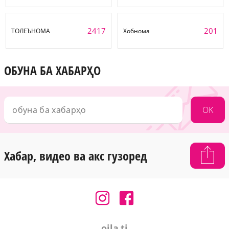
2417
201
ТОЛЕЪНОМА
Хобнома
ОБУНА БА ХАБАРҲО
OK
Хабар, видео ва акс гузоред
oila.tj