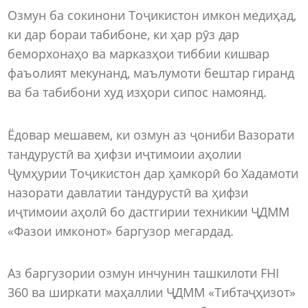
Озмун ба сокинони Тоҷикистон имкон медиҳад,
ки дар бораи табибоне, ки ҳар рӯз дар
беморхонаҳо ва марказҳои тиббии кишвар
фаъолият мекунанд, маълумоти бештар гиранд
ва ба табибони худ изҳори сипос намоянд.
Ёдовар мешавем, ки озмун аз ҷониби Вазорати
тандурустӣ ва ҳифзи иҷтимоии аҳолии
Ҷумҳурии Тоҷикистон дар ҳамкорӣ бо Хадамоти
назорати давлатии тандурустӣ ва ҳифзи
иҷтимоии аҳолӣ бо дастгирии техникии ҶДММ
«Фазои имконот» баргузор мегардад.
Аз баргузории озмун инчунин ташкилоти FHI
360 ва ширкати маҳаллии ҶДММ «Тибтаҷҳизот»