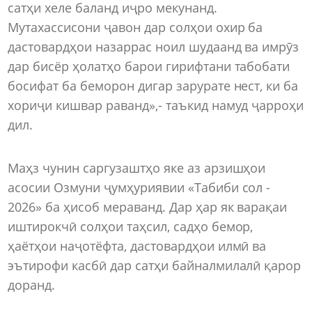
сатҳи хеле баланд иҷро мекунанд.
Мутахассисони ҷавон дар солҳои охир ба
дастовардҳои назаррас ноил шудаанд ва имрӯз
дар бисёр ҳолатҳо барои гирифтани табобати
босифат ба беморон дигар зарурате нест, ки ба
хориҷи кишвар раванд»,- таъкид намуд ҷарроҳи
дил.
Маҳз чунин саргузаштҳо яке аз арзишҳои
асосии Озмуни ҷумҳуриявии «Табиби сол -
2026» ба ҳисоб мераванд. Дар ҳар як варақаи
иштирокчӣ солҳои таҳсил, садҳо бемор,
ҳаётҳои наҷотёфта, дастовардҳои илмӣ ва
эътирофи касбӣ дар сатҳи байналмилалӣ қарор
доранд.