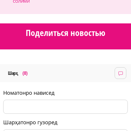
СОЛИМӢ
Поделиться новостью
Шарҳ
(0)
номатонро нависед
шарҳатонро гузоред