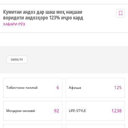
Кумитаи андоз дар шаш моҳ нақшаи
воридоти андозҳоро 123% иҷро кард
ХАБАРИ РӮЗ
ОИЛА.ТЧ
6
125
Тобистони тиллоӣ
Афиша
92
1238
Моҷарои оилавӣ
LIFE-STYLE