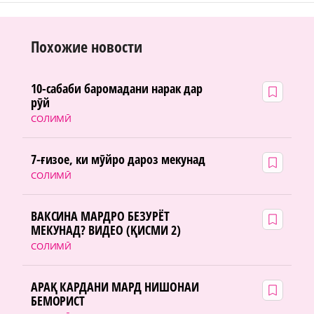
Похожие новости
10-сабаби баромадани нарак дар
рӯй
СОЛИМӢ
7-ғизое, ки мӯйро дароз мекунад
СОЛИМӢ
ВАКСИНА МАРДРО БЕЗУРЁТ
МЕКУНАД? ВИДЕО (ҚИСМИ 2)
СОЛИМӢ
АРАҚ КАРДАНИ МАРД НИШОНАИ
БЕМОРИСТ