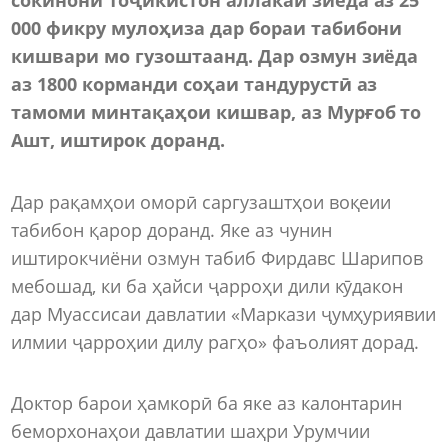
000 фикру мулоҳиза дар бораи табибони
кишвари мо гузоштаанд. Дар озмун зиёда
аз 1800 корманди соҳаи тандурустӣ аз
тамоми минтақаҳои кишвар, аз Мурғоб то
Ашт, иштирок доранд.
Дар рақамҳои оморӣ саргузаштҳои воқеии
табибон қарор доранд. Яке аз чунин
иштирокчиёни озмун табиб Фирдавс Шарипов
мебошад, ки ба ҳайси ҷарроҳи дили кӯдакон
дар Муассисаи давлатии «Маркази ҷумҳуриявии
илмии ҷарроҳии дилу рагҳо» фаъолият дорад.
Доктор барои ҳамкорӣ ба яке аз калонтарин
беморхонаҳои давлатии шаҳри Урумчии