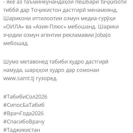
- яке аз таъминкунандаҳои пешбари таҷҳизоти
тиббӣ дар Тоҷикистон дастгирӣ менамоянд.
Шарикони иттилоотии озмун медиа-гурӯҳи
«ОИЛА» ва «Азия-Плюс» мебошанд. Шарики
эҷодии озмун агентии рекламавии JobaJo
мебошад.
Шумо метавонед табиби худро дастгирӣ
намуда, шарҳҳои худро дар сомонаи
www.samt.tj гузоред.
#ТабибиСол2026
#СипосБаТабиб
#ВрачГода2026
#СпасибоВрачу
#Таджикистан