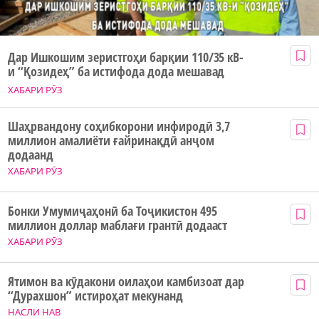
Дар Ишкошим зеристгоҳи барқии 110/35 кВ-
и “Қозидеҳ” ба истифода дода мешавад
ХАБАРИ РӮЗ
Шаҳрвандону соҳибкорони инфиродӣ 3,7
миллион амалиёти ғайринақдӣ анҷом
додаанд
ХАБАРИ РӮЗ
Бонки Умумиҷаҳонӣ ба Тоҷикистон 495
миллион доллар маблағи грантӣ додааст
ХАБАРИ РӮЗ
Ятимон ва кӯдакони оилаҳои камбизоат дар
“Дурахшон” истироҳат мекунанд
НАСЛИ НАВ