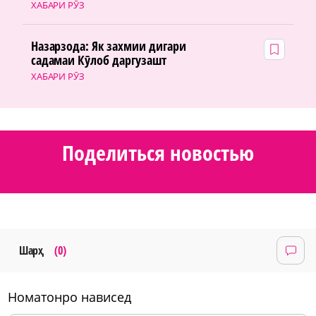
ХАБАРИ РӮЗ
Назарзода: Як захмии дигари
садамаи Кӯлоб даргузашт
ХАБАРИ РӮЗ
Поделиться новостью
Шарҳ
(0)
номатонро нависед