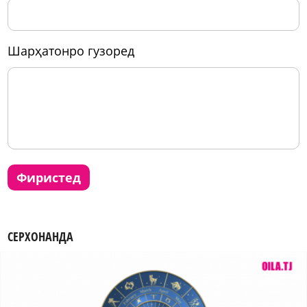
шарҳатонро гузоред
фиристед
СЕРХОНАНДА