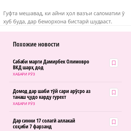
Гуфта мешавад, ки айни ҳол вазъи саломатии ӯ
хуб буда, дар беморхона бистарӣ шудааст.
Похожие новости
Сабаби марги Дамирбек Олимовро
ВКД шарҳ дод
ХАБАРИ РӮЗ
Домод дар шаби тӯй сари арӯсро аз
танаш ҷудо карду гурехт
ХАБАРИ РӮЗ
Дар синни 17 солагӣ аллакай
соҳиби 7 фарзанд