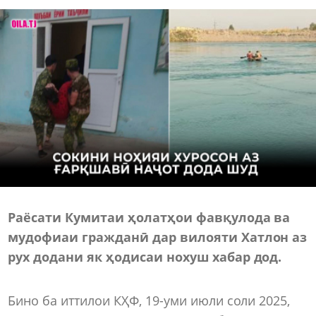
Раёсати Кумитаи ҳолатҳои фавқулода ва
мудофиаи гражданӣ дар вилояти Хатлон аз
рух додани як ҳодисаи нохуш хабар дод.
Бино ба иттилои КҲФ, 19-уми июли соли 2025,