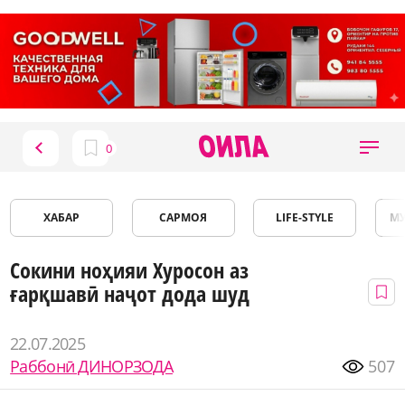
ХАБАР
САРМОЯ
LIFE-STYLE
М
Сокини ноҳияи Хуросон аз
ғарқшавӣ наҷот дода шуд
22.07.2025
Раббонӣ ДИНОРЗОДА
507