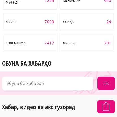
1246
940
МУҲОҶИРАТ
МУФИД
7009
24
ХАБАР
ЛОИҲА
2417
201
ТОЛЕЪНОМА
Хобнома
ОБУНА БА ХАБАРҲО
OK
Хабар, видео ва акс гузоред