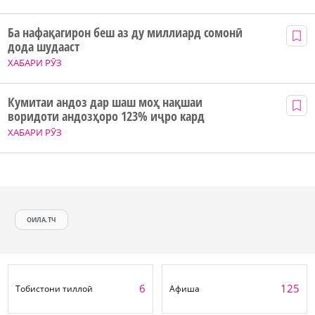
Ба нафақагирон беш аз ду миллиард сомонӣ
дода шудааст
ХАБАРИ РӮЗ
Кумитаи андоз дар шаш моҳ нақшаи
воридоти андозҳоро 123% иҷро кард
ХАБАРИ РӮЗ
ОИЛА.ТЧ
6
125
Тобистони тиллоӣ
Афиша