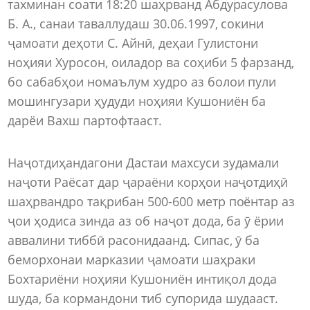
тахминан соати 18:20 шаҳрванд Абдурасулова
Б. А., санаи таваллудаш 30.06.1997, сокини
ҷамоати деҳоти С. Айнӣ, деҳаи Гулистони
ноҳияи Хуросон, оиладор ва соҳиби 5 фарзанд,
бо сабабҳои номаълум худро аз болои пули
мошингузари ҳудуди ноҳияи Кушониён ба
дарёи Вахш партофтааст.
Наҷотдиҳандагони Дастаи махсуси зудамали
наҷоти Раёсат дар ҷараёни корҳои наҷотдиҳӣ
шаҳрвандро тақрибан 500-600 метр поёнтар аз
ҷои ҳодиса зинда аз об наҷот дода, ба ӯ ёрии
аввалини тиббӣ расонидаанд. Сипас, ӯ ба
беморхонаи марказии ҷамоати шаҳраки
Бохтариёни ноҳияи Кушониён интиқол дода
шуда, ба кормандони тиб супорида шудааст.