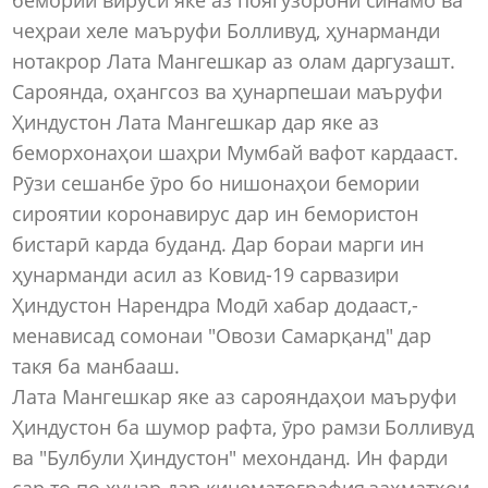
чеҳраи хеле маъруфи Болливуд, ҳунарманди
нотакрор Лата Мангешкар аз олам даргузашт.
Сароянда, оҳангсоз ва ҳунарпешаи маъруфи
Ҳиндустон Лата Мангешкар дар яке аз
беморхонаҳои шаҳри Мумбай вафот кардааст.
Рӯзи сешанбе ӯро бо нишонаҳои бемории
сироятии коронавирус дар ин бемористон
бистарӣ карда буданд. Дар бораи марги ин
ҳунарманди асил аз Ковид-19 сарвазири
Ҳиндустон Нарендра Модӣ хабар додааст,-
менависад сомонаи "Овози Самарқанд" дар
такя ба манбааш.
Лата Мангешкар яке аз сарояндаҳои маъруфи
Ҳиндустон ба шумор рафта, ӯро рамзи Болливуд
ва "Булбули Ҳиндустон" мехонданд. Ин фарди
сар то по ҳунар дар кинематография заҳматҳои