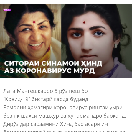
Лата Мангешкарро 5 рӯз пеш бо
“Ковид-19” бистарӣ карда буданд
Бемории ҳамагири коронавирус риштаи умри
боз як шахси машҳур ва ҳунармандро барканд.
Дирӯз дар сарзамини Ҳинд бар асари ин
бемории вирусӣ яке аз поягузорони синамо ва