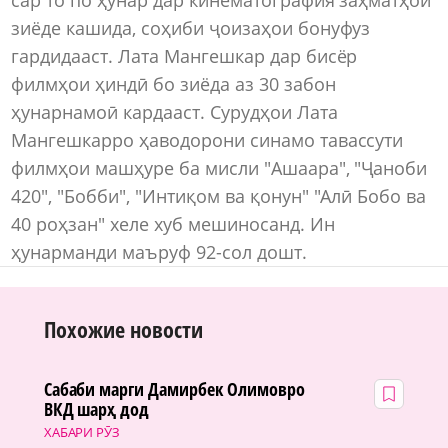
зиёде кашида, соҳиби ҷоизаҳои бонуфуз
гардидааст. Лата Мангешкар дар бисёр
филмҳои ҳиндӣ бо зиёда аз 30 забон
ҳунарнамоӣ кардааст. Сурудҳои Лата
Мангешкарро ҳаводорони синамо тавассути
филмҳои машҳуре ба мисли "Ашаара", "Ҷаноби
420", "Бобби", "Интиқом ва қонун" "Алӣ Бобо ва
40 роҳзан" хеле хуб мешиносанд. Ин
ҳунарманди маъруф 92-сол дошт.
Похожие новости
Сабаби марги Дамирбек Олимовро
ВКД шарҳ дод
ХАБАРИ РӮЗ