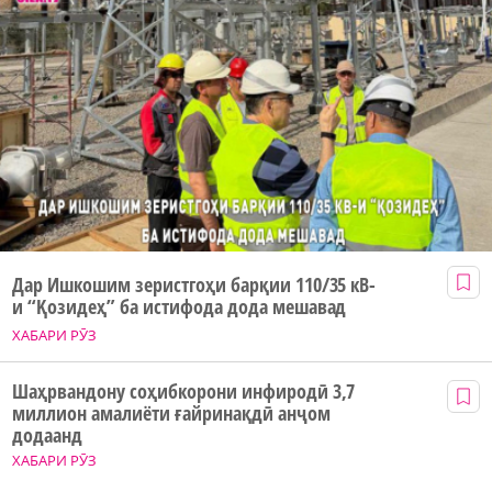
Дар Ишкошим зеристгоҳи барқии 110/35 кВ-
и “Қозидеҳ” ба истифода дода мешавад
ХАБАРИ РӮЗ
Шаҳрвандону соҳибкорони инфиродӣ 3,7
миллион амалиёти ғайринақдӣ анҷом
додаанд
ХАБАРИ РӮЗ