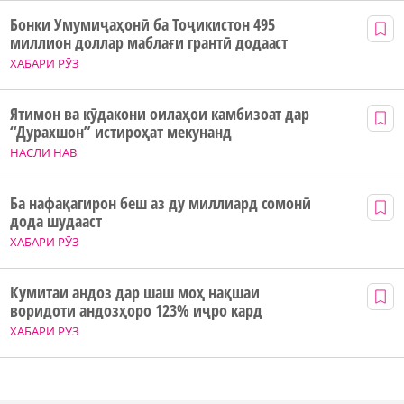
Бонки Умумиҷаҳонӣ ба Тоҷикистон 495
миллион доллар маблағи грантӣ додааст
ХАБАРИ РӮЗ
Ятимон ва кӯдакони оилаҳои камбизоат дар
“Дурахшон” истироҳат мекунанд
НАСЛИ НАВ
Ба нафақагирон беш аз ду миллиард сомонӣ
дода шудааст
ХАБАРИ РӮЗ
Кумитаи андоз дар шаш моҳ нақшаи
воридоти андозҳоро 123% иҷро кард
ХАБАРИ РӮЗ