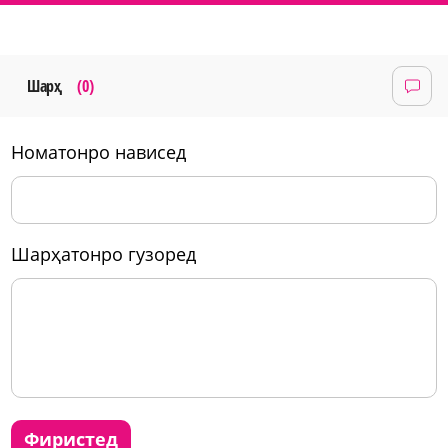
Шарҳ
(0)
номатонро нависед
шарҳатонро гузоред
фиристед