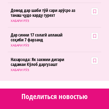
Домод дар шаби тӯй сари арӯсро аз
танаш ҷудо карду гурехт
ХАБАРИ РӮЗ
Дар синни 17 солагӣ аллакай
соҳиби 7 фарзанд
ХАБАРИ РӮЗ
Назарзода: Як захмии дигари
садамаи Кӯлоб даргузашт
ХАБАРИ РӮЗ
Поделиться новостью