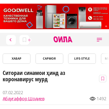
ХАБАР
САРМОЯ
LIFE-STYLE
М
Ситораи синамои ҳинд аз
коронавирус мурд
07.02.2022
Абдуғаффор Шодиев
1492