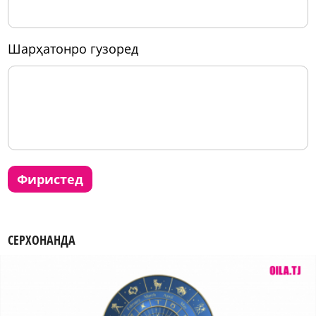
шарҳатонро гузоред
фиристед
СЕРХОНАНДА