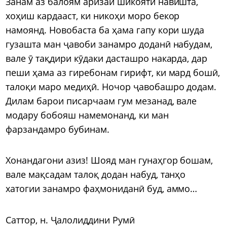
Занам аз балоям аризаи шикоятӣ навишта,
хоҳиш кардааст, ки никоҳи моро бекор
намоянд. Новобаста ба ҳама гапу кори шуда
гузашта ман ҷавоби занамро доданӣ набудам,
вале ӯ тақдири кӯдаки дасташро накарда, дар
пеши ҳама аз гиребонам гирифт, ки мард бошӣ,
талоқи маро медиҳӣ. Ночор ҷавобашро додам.
Дилам барои писарчаам гум мезанад, вале
модару бобояш намемонанд, ки ман
фарзандамро бубинам.
Хонандагони азиз! Шояд ман гунаҳгор бошам,
вале мақсадам талоқ додан набуд, танҳо
хатогии занамро фаҳмониданӣ буд, аммо…
Саттор, н. Ҷалолиддини Румӣ