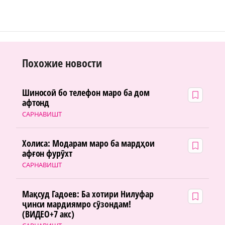
Похожие новости
Шиносоӣ бо телефон маро ба дом
афтонд
САРНАВИШТ
Холиса: Модарам маро ба мардҳои
афғон фурӯхт
САРНАВИШТ
Мақсуд Гадоев: Ба хотири Нилуфар
ҷинси мардиямро сӯзондам!
(ВИДЕО+7 акс)