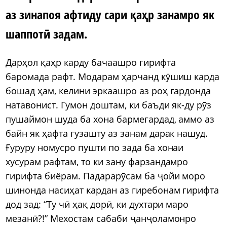
аз зинапоя афтиду сари қаҳр занамро як
шаппотӣ задам.
Дарҳол қаҳр карду бачаашро гирифта
баромада рафт. Модарам ҳарчанд кӯшиш карда
бошад ҳам, келини эркаашро аз роҳ гардонда
натавонист. Гумон доштам, ки баъди як-ду рӯз
пушаймон шуда ба хона бармегардад, аммо аз
байн як ҳафта гузашту аз занам дарак нашуд.
Ғуруру номусро пушти по зада ба хонаи
хусурам рафтам, то ки зану фарзандамро
гирифта биёрам. Падарарӯсам ба ҷойи моро
шинонда насиҳат кардан аз гиребонам гирифта
дод зад: “Ту чӣ ҳақ дорӣ, ки духтари маро
мезанӣ?!” Мехостам сабаби ҷанҷоламонро