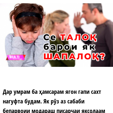
Дар умрам ба ҳамсарам ягон гапи сахт
нагуфта будам. Як рӯз аз сабаби
бепарвоии модараш писарчаи яксолаам