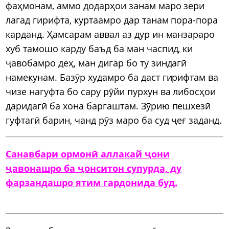
фаҳмонам, аммо додарҳои занам маро зери
лагад гирифта, куртаамро дар танам пора-пора
карданд. Ҳамсарам аввал аз дур ин манзараро
хуб тамошо карду баъд ба ман часпид, ки
ҷавобамро деҳ, ман дигар бо ту зиндагӣ
намекунам. Базӯр худамро ба даст гирифтам ва
чизе нагуфта бо сару рӯйи пурхун ва либосҳои
даридагӣ ба хона баргаштам. Зӯрию пешхезӣ
гуфтагӣ барин, чанд рӯз маро ба суд ҷеғ заданд.
Санавбари ормонӣ аллакай ҷони
ҷавонашро ба ҷонситон супурда, ду
фарзандашро ятим гардонида буд.