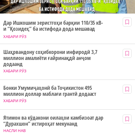
Дар Ишкошим зеристгоҳи барқии 110/35 кВ-
и “Қозидеҳ” ба истифода дода мешавад
ХАБАРИ РӮЗ
Шаҳрвандону соҳибкорони инфиродӣ 3,7
миллион амалиёти ғайринақдӣ анҷом
додаанд
ХАБАРИ РӮЗ
Бонки Умумиҷаҳонӣ ба Тоҷикистон 495
миллион доллар маблағи грантӣ додааст
ХАБАРИ РӮЗ
Ятимон ва кӯдакони оилаҳои камбизоат дар
“Дурахшон” истироҳат мекунанд
НАСЛИ НАВ