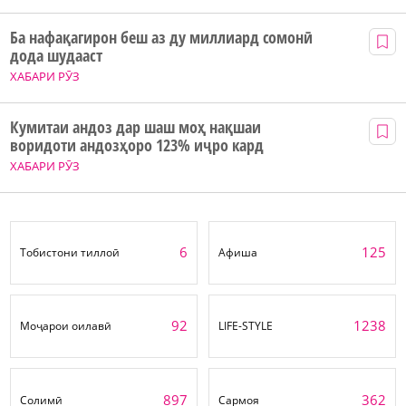
Ба нафақагирон беш аз ду миллиард сомонӣ
дода шудааст
ХАБАРИ РӮЗ
Кумитаи андоз дар шаш моҳ нақшаи
воридоти андозҳоро 123% иҷро кард
ХАБАРИ РӮЗ
6
125
Тобистони тиллоӣ
Афиша
92
1238
Моҷарои оилавӣ
LIFE-STYLE
897
362
Солимӣ
Сармоя