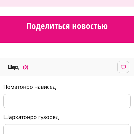
Поделиться новостью
Шарҳ
(0)
номатонро нависед
шарҳатонро гузоред