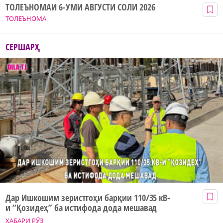
ТОЛЕЪНОМАИ 6-УМИ АВГУСТИ СОЛИ 2026
ТОЛЕЪНОМА
СЕРШАРҲ
Дар Ишкошим зеристгоҳи барқии 110/35 кВ-
и “Қозидеҳ” ба истифода дода мешавад
ХАБАРИ РӮЗ