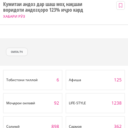
Кумитаи андоз дар шаш моҳ нақшаи
воридоти андозҳоро 123% иҷро кард
ХАБАРИ РӮЗ
ОИЛА.ТЧ
6
125
Тобистони тиллоӣ
Афиша
92
1238
Моҷарои оилавӣ
LIFE-STYLE
898
362
Солимӣ
Сармоя