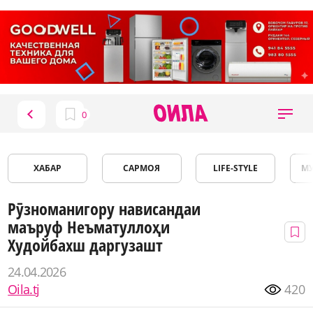
ХАБАР
САРМОЯ
LIFE-STYLE
М
Рӯзноманигору нависандаи
маъруф Неъматуллоҳи
Худойбахш даргузашт
24.04.2026
Oila.tj
420