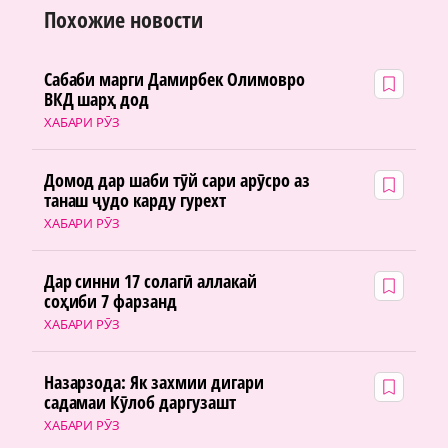
Похожие новости
Сабаби марги Дамирбек Олимовро
ВКД шарҳ дод
ХАБАРИ РӮЗ
Домод дар шаби тӯй сари арӯсро аз
танаш ҷудо карду гурехт
ХАБАРИ РӮЗ
Дар синни 17 солагӣ аллакай
соҳиби 7 фарзанд
ХАБАРИ РӮЗ
Назарзода: Як захмии дигари
садамаи Кӯлоб даргузашт
ХАБАРИ РӮЗ