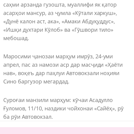
саҳми арзанда гузошта, муаллифи як қатор
асарҳои мансур, аз ҷумла «Кӯтали харкуш»,
«Дунё калон аст, ака», «Амаки Абдуқуддус»,
«Ишқи духтари Кӯлоб» ва «Гӯшвори тило»
мебошад.
Маросими ҷанозаи марҳум имрӯз, 24-уми
апрел, пас аз намози аср дар масҷиди «Ҳаёти
нав», воқеъ дар паҳлуи Автовокзали ноҳияи
Сино баргузор мегардад.
Суроғаи манзили марҳум: кӯчаи Асадулло
Ғуломов, 11/10, наздики чойхонаи «Сайёҳ», рӯ
ба рӯи Автовокзал.