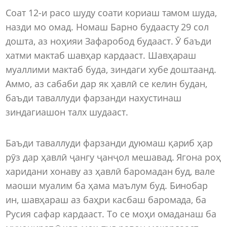
Соат 12-и расо шуду соати кориаш тамом шуда,
назди мо омад. Номаш Барно будаасту 29 сол
дошта, аз ноҳияи Зафаробод будааст. Ӯ баъди
хатми мактаб шавҳар кардааст. Шавҳараш
муаллими мактаб буда, зиндаги хубе доштаанд.
Аммо, аз сабаби дар як ҳавлӣ се келин будан,
баъди таваллуди фарзанди нахустинаш
зиндагиашон талх шудааст.
Баъди таваллуди фарзанди дуюмаш қариб ҳар
рӯз дар ҳавлӣ ҷангу ҷанҷол мешавад. Ягона роҳ
харидани хонаву аз ҳавлӣ баромадан буд, вале
маоши муалим ба ҳама маълум буд. Бинобар
ин, шавҳараш аз баҳри касбаш баромада, ба
Русия сафар кардааст. То се моҳи омаданаш ба