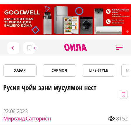
ХАБАР
САРМОЯ
LIFE-STYLE
М
Русия ҷойи зани мусулмон нест
22.06.2023
Мирсаид Сатториён
8152