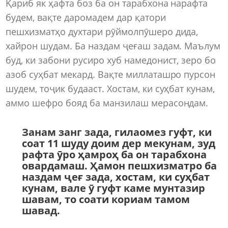
Қариб як ҳафта боз ба он тарабхона нарафта
будем, вақте даромадем дар қатори
пешхизматҳо духтари рӯймолпӯшеро дида,
хайрон шудам. Ба наздам ҷеғаш задам. Маълум
буд, ки забони русиро хуб намедонист, зеро бо
азоб суҳбат мекард. Вақте миллаташро пурсон
шудем, тоҷик будааст. Хостам, ки суҳбат кунам,
аммо шефро бояд ба манзилаш мерасондам.
Занам занг зада, гилаомез гуфт, ки
соат 11 шуду доим дер мекунам, зуд
рафта ӯро ҳамроҳ ба он тарабхона
овардамаш. Ҳамон пешхизматро ба
наздам ҷеғ зада, хостам, ки суҳбат
кунам, вале ӯ гуфт каме мунтазир
шавам, то соати кориам тамом
шавад.