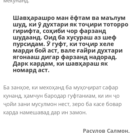
мекунанд.
Шавҳарашро ман ёфтам ва маълум
шуд, ки ӯ духтари як тоҷири тоторро
гирифта, соҳиби чор фарзанд
шудаанд. Оид ба хусураш аз шеф
пурсидам. Ӯ гуфт, ки тоҷир хеле
марди бой аст, вале ғайри духтари
ягонааш дигар фарзанд надорад.
Дарк кардам, ки шавҳараш як
номард аст.
Ба занҳое, ки мехоҳанд ба муҳоҷират сафар
кунанд, ҳамчун бародар гуфтаниам, ки ин ҷо
ҷойи зани мусулмон нест, зеро ба касе бовар
карда намешавад дар ин замон.
Расулов Салмон,