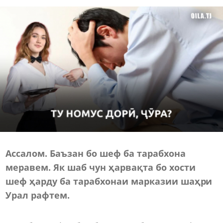
Ассалом.
Ба
ъ
зан бо шеф
ба тарабхона
меравем
.
Я
к шаб чун
ҳ
арва
қ
та бо хости
шеф
ҳ
арду ба
тарабхона
и марказии ша
ҳ
ри
Урал рафтем.