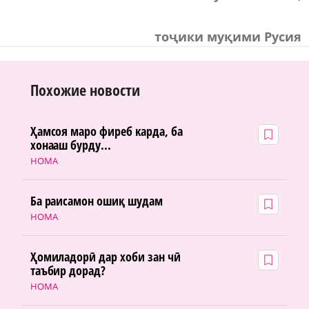
тоҷики муқими Русия
Похожие новости
Ҳамсоя маро фиреб карда, ба
хонааш бурду...
НОМА
Ба раисамон ошиқ шудам
НОМА
Ҳомиладорӣ дар хоби зан чӣ
таъбир дорад?
НОМА