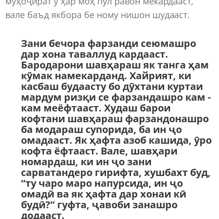
муҳоҷират ӯ ҳар моҳ пул равон мекардааст,
вале баъд якбора бе ному нишон шудааст.
Зани бечора фарзанди сеюмашро
дар хона таваллуд кардааст.
Бародарони шавҳараш як танга ҳам
кӯмак намекарданд. Хайрият, ки
касбаш будаасту бо дӯхтани куртаи
мардум ризқи се фарзандашро кам -
кам меёфтааст. Худаш барои
кофтани шавҳараш фарзандонашро
ба модараш супорида, ба ин ҷо
омадааст. Як ҳафта азоб кашида, ӯро
кофта ёфтааст. Вале, шавҳари
номардаш, ки ин ҷо зани
сарватандеро гирифта, хушбахт буд,
“ту чаро маро напурсида, ин ҷо
омадӣ ва як ҳафта дар хонаи кӣ
будӣ?” гуфта, ҷавоби занашро
додааст.