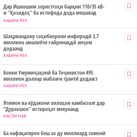
Дар Ишкошим зеристгоҳи барқии 110/35 кВ-
и “Қозидеҳ” ба истифода дода мешавад
ХАБАРИ РӮЗ
Шаҳрвандону соҳибкорони инфиродӣ 3,7
миллион амалиёти ғайринақдӣ анҷом
додаанд
ХАБАРИ РӮЗ
Бонки Умумиҷаҳонӣ ба Тоҷикистон 495
миллион доллар маблағи грантӣ додааст
ХАБАРИ РӮЗ
Ятимон ва кӯдакони оилаҳои камбизоат дар
“Дурахшон” истироҳат мекунанд
НАСЛИ НАВ
Ба нафақагирон беш аз ду миллиард сомонӣ