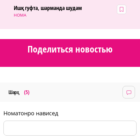
Ишқ гуфта, шарманда шудам
НОМА
Поделиться новостью
Шарҳ
(5)
номатонро нависед