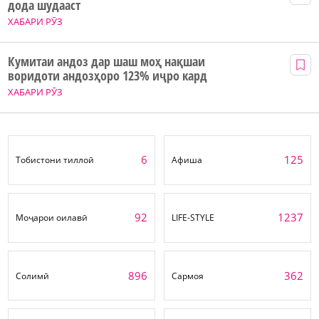
дода шудааст
ХАБАРИ РӮЗ
Кумитаи андоз дар шаш моҳ нақшаи
воридоти андозҳоро 123% иҷро кард
ХАБАРИ РӮЗ
6
125
Тобистони тиллоӣ
Афиша
92
1237
Моҷарои оилавӣ
LIFE-STYLE
896
362
Солимӣ
Сармоя