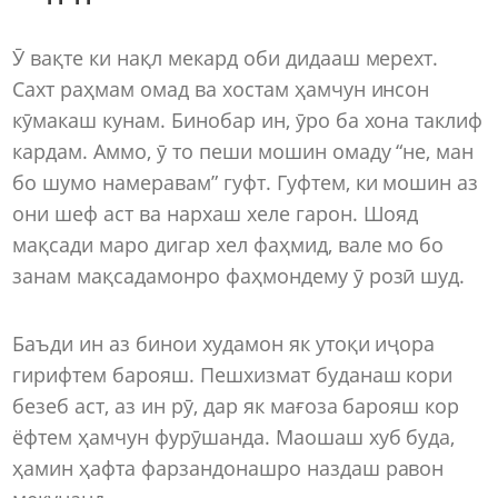
Ӯ вақте ки нақл мекард оби дидааш мерехт.
Сахт раҳмам омад ва хостам ҳамчун инсон
кӯмакаш кунам. Бинобар ин, ӯро ба хона таклиф
кардам. Аммо, ӯ то пеши мошин омаду “не, ман
бо шумо намеравам” гуфт. Гуфтем, ки мошин аз
они шеф аст ва нархаш хеле гарон. Шояд
мақсади маро дигар хел фаҳмид, вале мо бо
занам мақсадамонро фаҳмондему ӯ розӣ шуд.
Баъди ин аз бинои худамон як утоқи иҷора
гирифтем барояш. Пешхизмат буданаш кори
безеб аст, аз ин рӯ, дар як мағоза барояш кор
ёфтем ҳамчун фурӯшанда. Маошаш хуб буда,
ҳамин ҳафта фарзандонашро наздаш равон