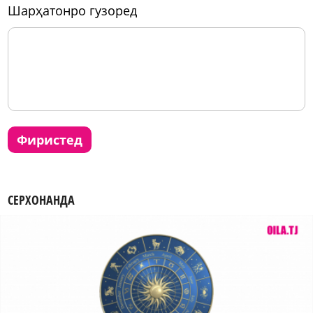
шарҳатонро гузоред
фиристед
СЕРХОНАНДА