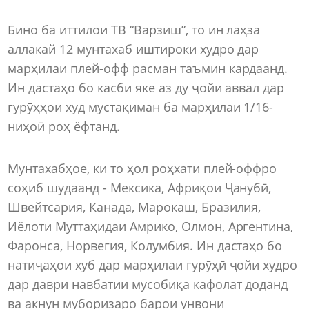
Бино ба иттилои ТВ “Варзиш”, то ин лаҳза
аллакай 12 мунтахаб иштироки худро дар
марҳилаи плей-офф расман таъмин кардаанд.
Ин дастаҳо бо касби яке аз ду ҷойи аввал дар
гурӯҳҳои худ мустақиман ба марҳилаи 1/16-
ниҳоӣ роҳ ёфтанд.
Мунтахабҳое, ки то ҳол роҳхати плей-оффро
соҳиб шудаанд - Мексика, Африқои Ҷанубӣ,
Швейтсария, Канада, Марокаш, Бразилия,
Иёлоти Муттаҳидаи Амрико, Олмон, Аргентина,
Фаронса, Норвегия, Колумбия. Ин дастаҳо бо
натиҷаҳои хуб дар марҳилаи гурӯҳӣ ҷойи худро
дар даври навбатии мусобиқа кафолат доданд
ва акнун муборизаро барои унвони