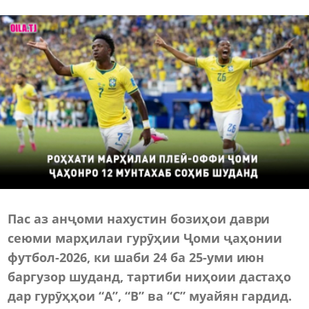
Пас аз анҷоми нахустин бозиҳои даври
сеюми марҳилаи гурӯҳии Ҷоми ҷаҳонии
футбол-2026, ки шаби 24 ба 25-уми июн
баргузор шуданд, тартиби ниҳоии дастаҳо
дар гурӯҳҳои “A”, “B” ва “C” муайян гардид.