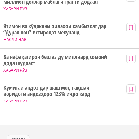
миллион доллар маблағи грантӣ додааст
ХАБАРИ РӮЗ
Ятимон ва кӯдакони оилаҳои камбизоат дар
“Дурахшон” истироҳат мекунанд
НАСЛИ НАВ
Ба нафақагирон беш аз ду миллиард сомонӣ
дода шудааст
ХАБАРИ РӮЗ
Кумитаи андоз дар шаш моҳ нақшаи
воридоти андозҳоро 123% иҷро кард
ХАБАРИ РӮЗ