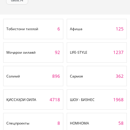
ОИЛА.ТЧ
6
125
Тобистони тиллоӣ
Афиша
92
1237
Моҷарои оилавӣ
LIFE-STYLE
896
362
Солимӣ
Сармоя
4718
1968
ҚИССАҲОИ ОИЛА
ШОУ - БИЗНЕС
8
58
Спецпроекты
НОМНОМА