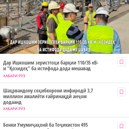
Дар Ишкошим зеристгоҳи барқии 110/35 кВ-
и “Қозидеҳ” ба истифода дода мешавад
ХАБАРИ РӮЗ
Шаҳрвандону соҳибкорони инфиродӣ 3,7
миллион амалиёти ғайринақдӣ анҷом
додаанд
ХАБАРИ РӮЗ
Бонки Умумиҷаҳонӣ ба Тоҷикистон 495