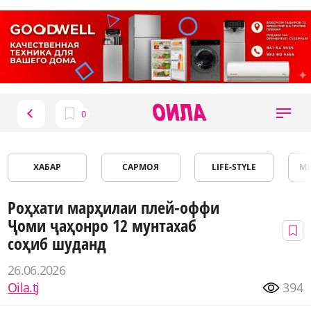
ХАБАР
САРМОЯ
LIFE-STYLE
М
Роҳхати марҳилаи плей-оффи
Ҷоми ҷаҳонро 12 мунтахаб
соҳиб шуданд
26.06.2026
Oila.tj
394