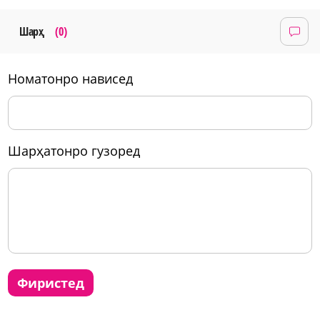
Шарҳ
(0)
номатонро нависед
шарҳатонро гузоред
фиристед