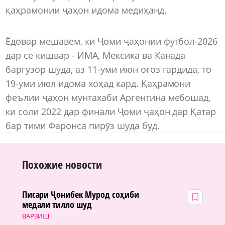
қаҳрамонии ҷаҳон идома медиҳанд.
Ёдовар мешавем, ки Ҷоми ҷаҳонии футбол-2026
дар се кишвар - ИМА, Мексика ва Канада
баргузор шуда, аз 11-уми июн оғоз гардида, то
19-уми июл идома хоҳад кард. Қаҳрамони
феълии ҷаҳон мунтахаби Аргентина мебошад,
ки соли 2022 дар финали Ҷоми ҷаҳон дар Қатар
бар тими Фаронса пирӯз шуда буд.
Похожие новости
Писари Ҷонибек Мурод соҳиби
медали тилло шуд
ВАРЗИШ