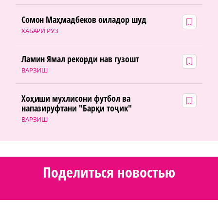
Сомон Маҳмадбеков оиладор шуд
ХАБАРИ РӮЗ
Ламин Ямал рекорди нав гузошт
ВАРЗИШ
Хоҳиши мухлисони футбол ва
напазируфтани "Барқи тоҷик"
ВАРЗИШ
Поделиться новостью