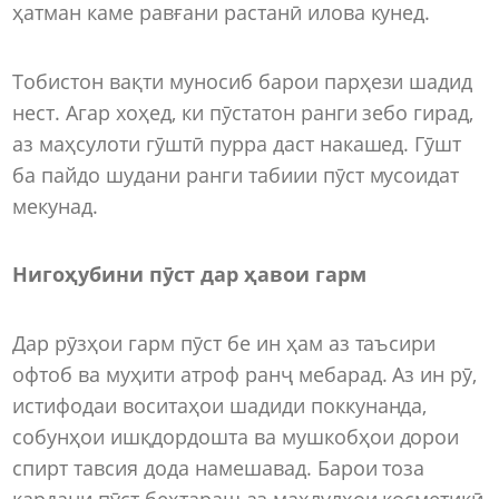
ҳатман каме равғани растанӣ илова кунед.
Тобистон вақти муносиб барои парҳези шадид
нест. Агар хоҳед, ки пӯстатон ранги зебо гирад,
аз маҳсулоти гӯштӣ пурра даст накашед. Гӯшт
ба пайдо шудани ранги табиии пӯст мусоидат
мекунад.
Нигоҳубини пӯст дар ҳавои гарм
Дар рӯзҳои гарм пӯст бе ин ҳам аз таъсири
офтоб ва муҳити атроф ранҷ мебарад. Аз ин рӯ,
истифодаи воситаҳои шадиди поккунанда,
собунҳои ишқдордошта ва мушкобҳои дорои
спирт тавсия дода намешавад. Барои тоза
кардани пӯст беҳтараш аз маҳлулҳои косметикӣ