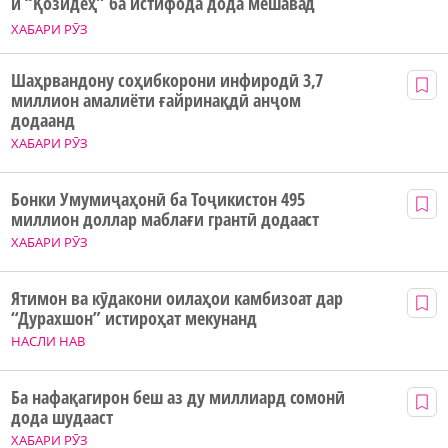
и “Қозидеҳ” ба истифода дода мешавад
ХАБАРИ РӮЗ
Шаҳрвандону соҳибкорони инфиродӣ 3,7
миллион амалиёти ғайринақдӣ анҷом
додаанд
ХАБАРИ РӮЗ
Бонки Умумиҷаҳонӣ ба Тоҷикистон 495
миллион доллар маблағи грантӣ додааст
ХАБАРИ РӮЗ
Ятимон ва кӯдакони оилаҳои камбизоат дар
“Дурахшон” истироҳат мекунанд
НАСЛИ НАВ
Ба нафақагирон беш аз ду миллиард сомонӣ
дода шудааст
ХАБАРИ РӮЗ