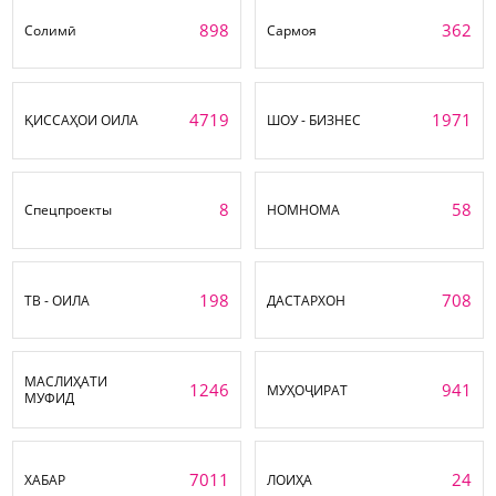
898
362
Солимӣ
Сармоя
4719
1971
ҚИССАҲОИ ОИЛА
ШОУ - БИЗНЕС
8
58
Спецпроекты
НОМНОМА
198
708
ТВ - ОИЛА
ДАСТАРХОН
МАСЛИҲАТИ
1246
941
МУҲОҶИРАТ
МУФИД
7011
24
ХАБАР
ЛОИҲА