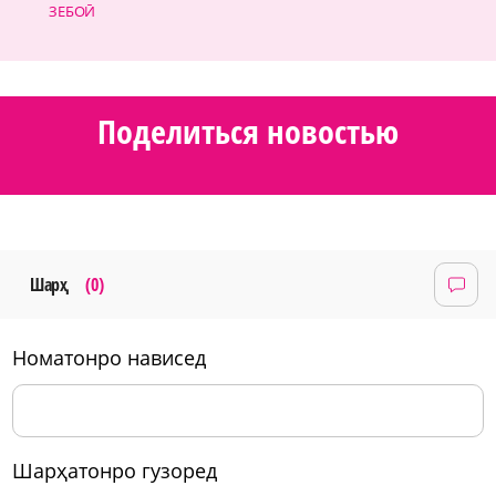
ЗЕБОӢ
Поделиться новостью
Шарҳ
(0)
номатонро нависед
шарҳатонро гузоред