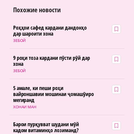
Похожие новости
Роҳҳои сафед кардани дандонҳо
дар шароити хона
ЗЕБОӢ
9 роҳи тоза кардани пӯсти рӯй дар
хона
ЗЕБОӢ
5 амале, ки пеши роҳи
вайроншавии мошинаи ҷомашӯиро
мегиранд
ХОНАИ МАН
Барои пурқувват шудани мӯй
кадом витаминҳо лозиманд?