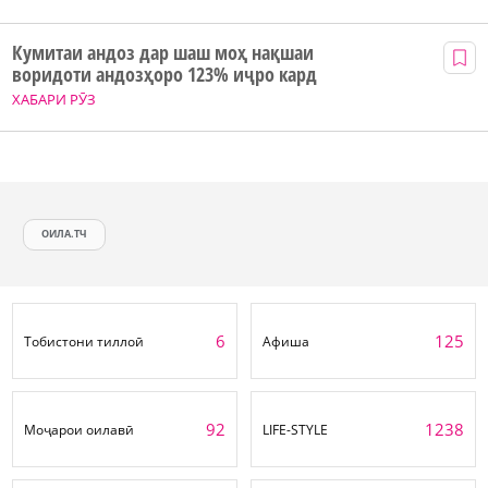
Кумитаи андоз дар шаш моҳ нақшаи
воридоти андозҳоро 123% иҷро кард
ХАБАРИ РӮЗ
ОИЛА.ТЧ
6
125
Тобистони тиллоӣ
Афиша
92
1238
Моҷарои оилавӣ
LIFE-STYLE