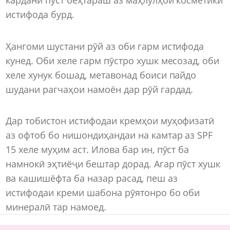
истифода бурд.
Ҳангоми шустани рӯй аз оби гарм истифода
кунед. Оби хеле гарм пӯстро хушк месозад, оби
хеле хунук бошад, метавонад боиси пайдо
шудани рагчаҳои намоён дар рӯй гардад.
Дар тобистон истифодаи кремҳои муҳофизатӣ
аз офтоб бо нишондиҳандаи на камтар аз SPF
15 хеле муҳим аст. Илова бар ин, пӯст ба
намнокӣ эҳтиёҷи бештар дорад. Агар пӯст хушк
ва кашишёфта ба назар расад, пеш аз
истифодаи креми шабона рӯятонро бо оби
минералӣ тар намоед.