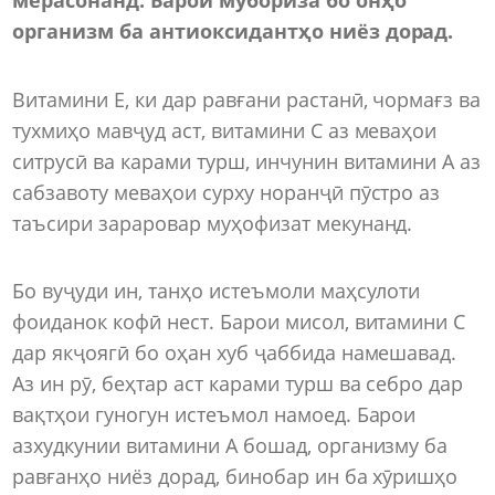
организм ба антиоксидантҳо ниёз дорад.
Витамини Е, ки дар равғани растанӣ, чормағз ва
тухмиҳо мавҷуд аст, витамини С аз меваҳои
ситрусӣ ва карами турш, инчунин витамини А аз
сабзавоту меваҳои сурху норанҷӣ пӯстро аз
таъсири зараровар муҳофизат мекунанд.
Бо вуҷуди ин, танҳо истеъмоли маҳсулоти
фоиданок кофӣ нест. Барои мисол, витамини С
дар якҷоягӣ бо оҳан хуб ҷаббида намешавад.
Аз ин рӯ, беҳтар аст карами турш ва себро дар
вақтҳои гуногун истеъмол намоед. Барои
азхудкунии витамини А бошад, организму ба
равғанҳо ниёз дорад, бинобар ин ба хӯришҳо