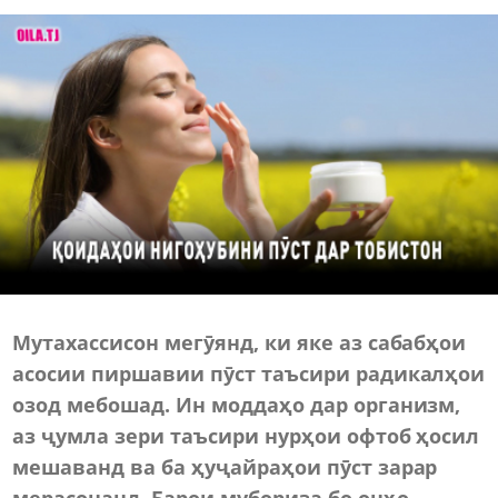
Мутахассисон мегӯянд, ки яке аз сабабҳои
асосии пиршавии пӯст таъсири радикалҳои
озод мебошад. Ин моддаҳо дар организм,
аз ҷумла зери таъсири нурҳои офтоб ҳосил
мешаванд ва ба ҳуҷайраҳои пӯст зарар
мерасонанд. Барои мубориза бо онҳо