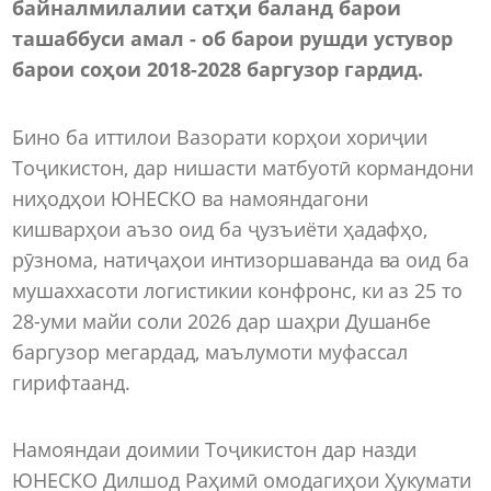
байналмилалии сатҳи баланд барои
ташаббуси амал - об барои рушди устувор
барои соҳои 2018-2028 баргузор гардид.
Бино ба иттилои Вазорати корҳои хориҷии
Тоҷикистон, дар нишасти матбуотӣ кормандони
ниҳодҳои ЮНЕСКО ва намояндагони
кишварҳои аъзо оид ба ҷузъиёти ҳадафҳо,
рӯзнома, натиҷаҳои интизоршаванда ва оид ба
мушаххасоти логистикии конфронс, ки аз 25 то
28-уми майи соли 2026 дар шаҳри Душанбе
баргузор мегардад, маълумоти муфассал
гирифтаанд.
Намояндаи доимии Тоҷикистон дар назди
ЮНЕСКО Дилшод Раҳимӣ омодагиҳои Ҳукумати