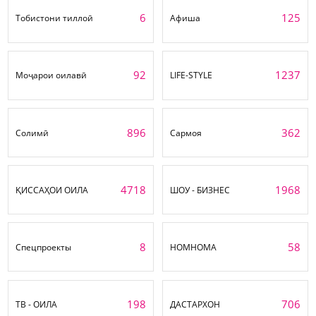
6
125
Тобистони тиллоӣ
Афиша
92
1237
Моҷарои оилавӣ
LIFE-STYLE
896
362
Солимӣ
Сармоя
4718
1968
ҚИССАҲОИ ОИЛА
ШОУ - БИЗНЕС
8
58
Спецпроекты
НОМНОМА
198
706
ТВ - ОИЛА
ДАСТАРХОН