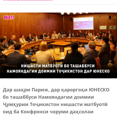
Дар шаҳри Париж, дар қароргоҳи ЮНЕСКО
бо ташаббуси Намояндагии доимии
Ҷумҳурии Тоҷикистон нишасти матбуотӣ
оид ба Конфронси чоруми даҳсолаи