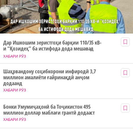
Дар Ишкошим зеристгоҳи барқии 110/35 кВ-
и “Қозидеҳ” ба истифода дода мешавад
ХАБАРИ РӮЗ
Шаҳрвандону соҳибкорони инфиродӣ 3,7
миллион амалиёти ғайринақдӣ анҷом
додаанд
ХАБАРИ РӮЗ
Бонки Умумиҷаҳонӣ ба Тоҷикистон 495
миллион доллар маблағи грантӣ додааст
ХАБАРИ РӮЗ