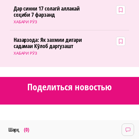
Дар синни 17 солагӣ аллакай
соҳиби 7 фарзанд
ХАБАРИ РӮЗ
Назарзода: Як захмии дигари
садамаи Кӯлоб даргузашт
ХАБАРИ РӮЗ
Поделиться новостью
Шарҳ
(0)