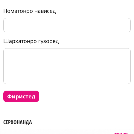
номатонро нависед
шарҳатонро гузоред
фиристед
СЕРХОНАНДА