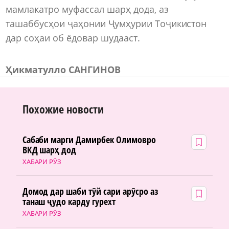
мамлакатро муфассал шарҳ дода, аз
ташаббусҳои ҷаҳонии Ҷумҳурии Тоҷикистон
дар соҳаи об ёдовар шудааст.
Ҳикматулло САНГИНОВ
Похожие новости
Сабаби марги Дамирбек Олимовро
ВКД шарҳ дод
ХАБАРИ РӮЗ
Домод дар шаби тӯй сари арӯсро аз
танаш ҷудо карду гурехт
ХАБАРИ РӮЗ