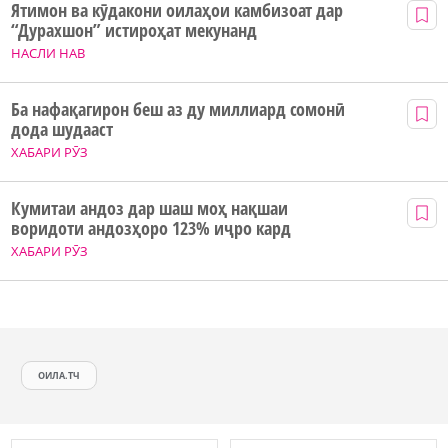
Ятимон ва кӯдакони оилаҳои камбизоат дар
“Дурахшон” истироҳат мекунанд
НАСЛИ НАВ
Ба нафақагирон беш аз ду миллиард сомонӣ
дода шудааст
ХАБАРИ РӮЗ
Кумитаи андоз дар шаш моҳ нақшаи
воридоти андозҳоро 123% иҷро кард
ХАБАРИ РӮЗ
ОИЛА.ТЧ