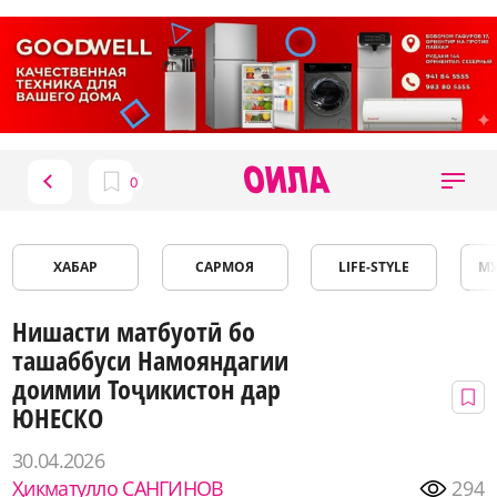
ХАБАР
САРМОЯ
LIFE-STYLE
М
Нишасти матбуотӣ бо
ташаббуси Намояндагии
доимии Тоҷикистон дар
ЮНЕСКО
30.04.2026
Ҳикматулло САНГИНОВ
294