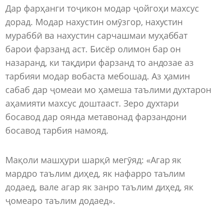
Дар фарҳанги тоҷикон модар ҷойгоҳи махсус
дорад. Модар нахустин омӯзгор, нахустин
мураббӣ ва нахустин сарчашмаи муҳаббат
барои фарзанд аст. Бисёр олимон бар он
назаранд, ки тақдири фарзанд то андозае аз
тарбияи модар вобаста мебошад. Аз ҳамин
сабаб дар ҷомеаи мо ҳамеша таълими духтарон
аҳамияти махсус доштааст. Зеро духтари
босавод дар оянда метавонад фарзандони
босавод тарбия намояд.
Мақоли машҳури шарқӣ мегӯяд: «Агар як
мардро таълим диҳед, як нафарро таълим
додаед, вале агар як занро таълим диҳед, як
ҷомеаро таълим додаед».