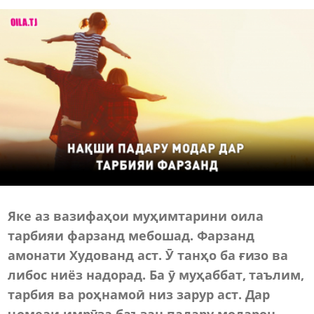
Яке аз вазифаҳои муҳимтарини оила
тарбияи фарзанд мебошад. Фарзанд
амонати Худованд аст. Ӯ танҳо ба ғизо ва
либос ниёз надорад. Ба ӯ муҳаббат, таълим,
тарбия ва роҳнамоӣ низ зарур аст. Дар
ҷомеаи имрӯза баъзан падару модарон