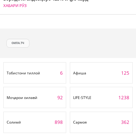
ХАБАРИ РӮЗ
ОИЛА.ТЧ
6
125
Тобистони тиллоӣ
Афиша
92
1238
Моҷарои оилавӣ
LIFE-STYLE
898
362
Солимӣ
Сармоя