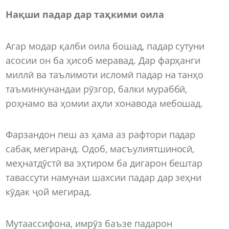
Нақши падар дар таҳкими оила
Агар модар қалби оила бошад, падар сутуни
асосии он ба ҳисоб меравад. Дар фарҳанги
миллӣ ва таълимоти исломӣ падар на танҳо
таъминкунандаи рӯзгор, балки мураббӣ,
роҳнамо ва ҳомии аҳли хонавода мебошад.
Фарзандон пеш аз ҳама аз рафтори падар
сабақ мегиранд. Одоб, масъулиятшиносӣ,
меҳнатдӯстӣ ва эҳтиром ба дигарон бештар
тавассути намунаи шахсии падар дар зеҳни
кӯдак ҷой мегирад.
Мутаассифона, имрӯз баъзе падарон