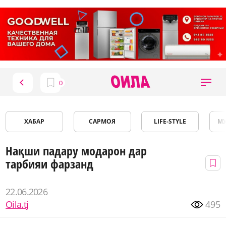
ХАБАР
САРМОЯ
LIFE-STYLE
М
Нақши падару модарон дар
тарбияи фарзанд
22.06.2026
Oila.tj
495