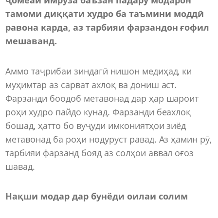
тамоми диққати худро ба таъмини моддӣ
равона карда, аз тарбияи фарзандон ғофил
мешаванд.
Аммо таҷрибаи зиндагӣ нишон медиҳад, ки
муҳимтар аз сарват ахлоқ ва дониш аст.
Фарзанди боодоб метавонад дар ҳар шароит
роҳи худро пайдо кунад. Фарзанди беахлоқ
бошад, ҳатто бо вуҷуди имкониятҳои зиёд
метавонад ба роҳи нодуруст равад. Аз ҳамин рӯ,
тарбияи фарзанд бояд аз солҳои аввал оғоз
шавад.
Нақши модар дар бунёди оилаи солим