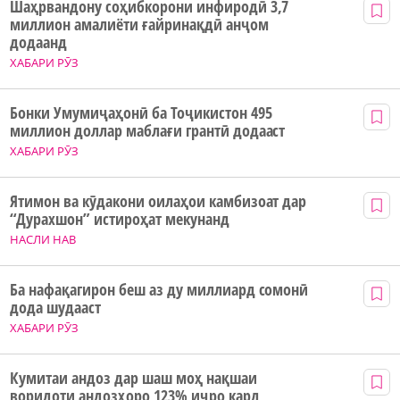
Шаҳрвандону соҳибкорони инфиродӣ 3,7
миллион амалиёти ғайринақдӣ анҷом
додаанд
ХАБАРИ РӮЗ
Бонки Умумиҷаҳонӣ ба Тоҷикистон 495
миллион доллар маблағи грантӣ додааст
ХАБАРИ РӮЗ
Ятимон ва кӯдакони оилаҳои камбизоат дар
“Дурахшон” истироҳат мекунанд
НАСЛИ НАВ
Ба нафақагирон беш аз ду миллиард сомонӣ
дода шудааст
ХАБАРИ РӮЗ
Кумитаи андоз дар шаш моҳ нақшаи
воридоти андозҳоро 123% иҷро кард