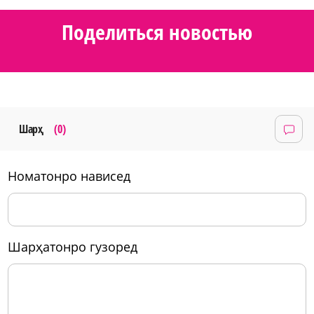
Поделиться новостью
Шарҳ
(0)
номатонро нависед
шарҳатонро гузоред