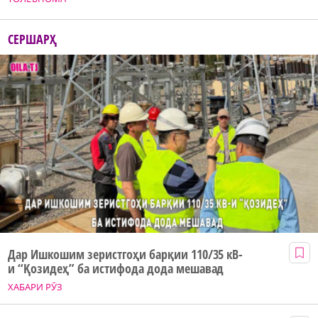
СЕРШАРҲ
Дар Ишкошим зеристгоҳи барқии 110/35 кВ-
и “Қозидеҳ” ба истифода дода мешавад
ХАБАРИ РӮЗ