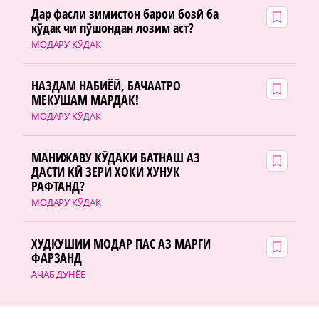
Дар фасли зимистон барои бозӣ ба
кӯдак чи пӯшондан лозим аст?
МОДАРУ КӮДАК
НАЗДАМ НАБИЁӢ, БАЧААТРО
МЕКУШАМ МАРДАК!
МОДАРУ КӮДАК
МАНИЖАВУ КӮДАКИ БАТНАШ АЗ
ДАСТИ КӢ ЗЕРИ ХОКИ ХУНУК
РАФТАНД?
МОДАРУ КӮДАК
ХУДКУШИИ МОДАР ПАС АЗ МАРГИ
ФАРЗАНД
АҶАБ ДУНЁЕ