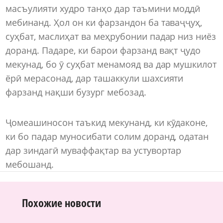
масъулияти худро танҳо дар таъмини моддӣ
мебинанд. Ҳол он ки фарзандон ба таваҷҷуҳ,
суҳбат, маслиҳат ва меҳрубонии падар низ ниёз
доранд. Падаре, ки барои фарзанд вақт ҷудо
мекунад, бо ӯ суҳбат менамояд ва дар мушкилот
ёрӣ мерасонад, дар ташаккули шахсияти
фарзанд нақши бузург мебозад.
Ҷомеашиносон таъкид мекунанд, ки кӯдаконе,
ки бо падар муносибати солим доранд, одатан
дар зиндагӣ муваффақтар ва устувортар
мебошанд.
Похожие новости