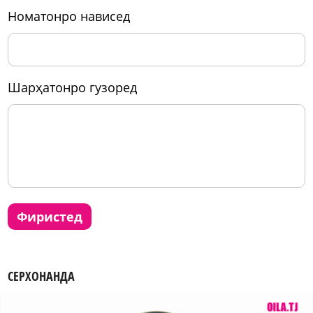
номатонро нависед
шарҳатонро гузоред
фиристед
СЕРХОНАНДА