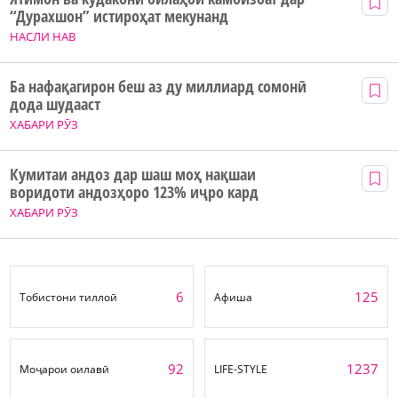
“Дурахшон” истироҳат мекунанд
НАСЛИ НАВ
Ба нафақагирон беш аз ду миллиард сомонӣ
дода шудааст
ХАБАРИ РӮЗ
Кумитаи андоз дар шаш моҳ нақшаи
воридоти андозҳоро 123% иҷро кард
ХАБАРИ РӮЗ
6
125
Тобистони тиллоӣ
Афиша
92
1237
Моҷарои оилавӣ
LIFE-STYLE