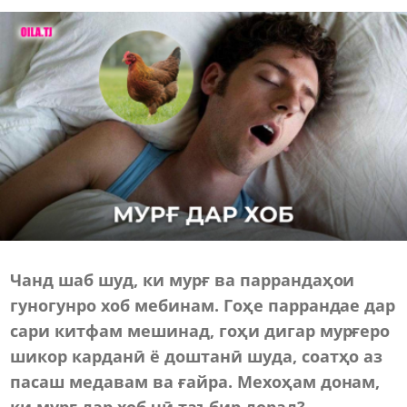
Чанд шаб шуд, ки мурғ ва паррандаҳои
гуногунро хоб мебинам. Гоҳе паррандае дар
сари китфам мешинад, гоҳи дигар мурғеро
шикор карданӣ ё доштанӣ шуда, соатҳо аз
пасаш медавам ва ғайра. Мехоҳам донам,
ки мурғ дар хоб чӣ таъбир дорад?