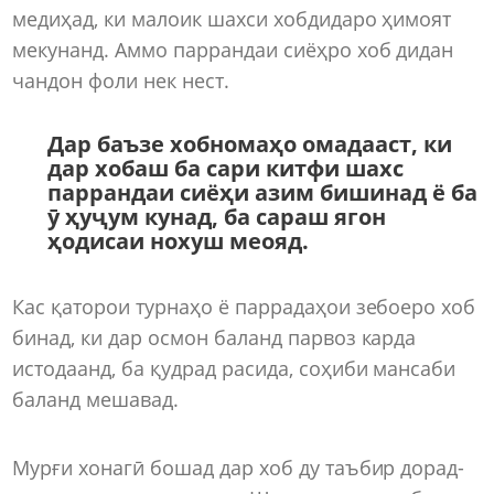
медиҳад, ки малоик шахси хобдидаро ҳимоят
мекунанд. Аммо паррандаи сиёҳро хоб дидан
чандон фоли нек нест.
Дар баъзе хобномаҳо омадааст, ки
дар хобаш ба сари китфи шахс
паррандаи сиёҳи азим бишинад ё ба
ӯ ҳуҷум кунад, ба сараш ягон
ҳодисаи нохуш меояд.
Кас қаторои турнаҳо ё паррадаҳои зебоеро хоб
бинад, ки дар осмон баланд парвоз карда
истодаанд, ба қудрад расида, соҳиби мансаби
баланд мешавад.
Мурғи хонагӣ бошад дар хоб ду таъбир дорад-