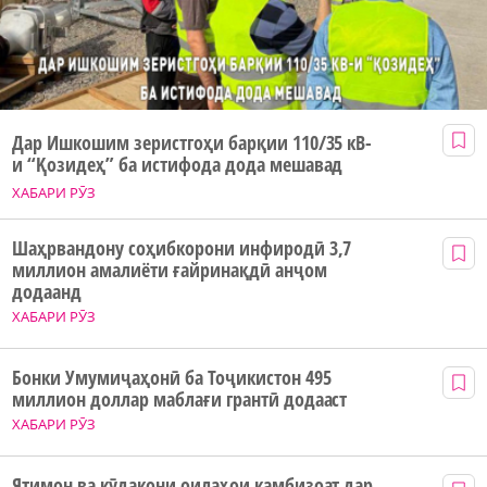
Дар Ишкошим зеристгоҳи барқии 110/35 кВ-
и “Қозидеҳ” ба истифода дода мешавад
ХАБАРИ РӮЗ
Шаҳрвандону соҳибкорони инфиродӣ 3,7
миллион амалиёти ғайринақдӣ анҷом
додаанд
ХАБАРИ РӮЗ
Бонки Умумиҷаҳонӣ ба Тоҷикистон 495
миллион доллар маблағи грантӣ додааст
ХАБАРИ РӮЗ
Ятимон ва кӯдакони оилаҳои камбизоат дар