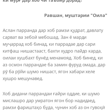
Равшан, муштарии "Оила"
Аслан парранда дар хоб рамзи қудрат, давлату
сарват ва зебоӣ мебошад. Зан ё марди
муҷаррад хоб бинад, ки паррадае дар сари
китфаш нишастааст, бахти худро пайдо карда,
оилаи хушбахт бунёд менамояд. Хоб бинед, ки
аз осмон паррандае ба замин фуруд омада, дар
рӯ ба рӯйи шумо нишаст, ягон хабари хеле
хушро мешунавед.
Хоб дидани паррандаи ғайри оддие, ки шумо
мислашро дар умратон ягон бор надидаед,
рамзи фариштаҳо буда, чунин хоб аз он гувоҳӣ