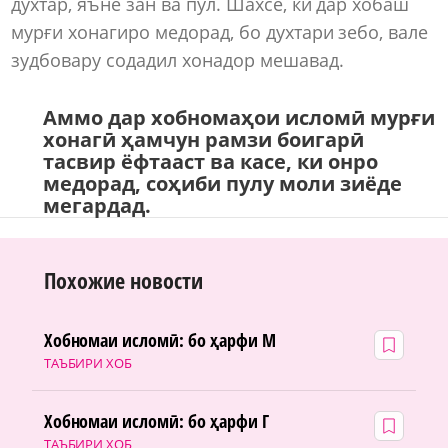
духтар, яъне зан ва пул. Шахсе, ки дар хобаш
мурғи хонагиро медорад, бо духтари зебо, вале
зудбовару содадил хонадор мешавад.
Аммо дар хобномаҳои исломӣ мурғи
хонагӣ ҳамчун рамзи боигарӣ
тасвир ёфтааст ва касе, ки онро
медорад, соҳиби пулу моли зиёде
мегардад.
Похожие новости
Хобномаи исломӣ: бо ҳарфи М
ТАЪБИРИ ХОБ
Хобномаи исломӣ: бо ҳарфи Г
ТАЪБИРИ ХОБ