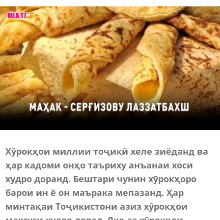
Хӯрокҳои
миллии
тоҷикӣ
хеле
зиёданд
ва
ҳар
кадоми
онҳо
таъриху
анъанаи
хоси
худро
доранд
.
Бештари
чунин
хӯрокҳоро
барои
ин
ё
он
маърака
мепазанд
.
Ҳар
минтақаи
Тоҷикистони
азиз
хӯрокҳои
махсуси
худро
дорад
.
Яке
аз
хӯрокҳои