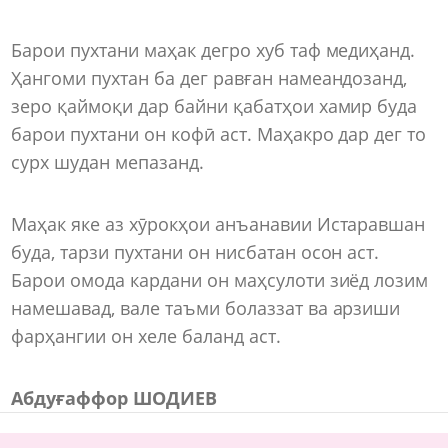
Барои пухтани маҳак дегро хуб таф медиҳанд.
Ҳангоми пухтан ба дег равған намеандозанд,
зеро қаймоқи дар байни қабатҳои хамир буда
барои пухтани он кофӣ аст. Маҳакро дар дег то
сурх шудан мепазанд.
Маҳак яке аз хӯрокҳои анъанавии Истаравшан
буда, тарзи пухтани он нисбатан осон аст.
Барои омода кардани он маҳсулоти зиёд лозим
намешавад, вале таъми болаззат ва арзиши
фарҳангии он хеле баланд аст.
Абдуғаффор ШОДИЕВ