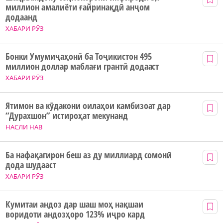
миллион амалиёти ғайринақдӣ анҷом
додаанд
ХАБАРИ РӮЗ
Бонки Умумиҷаҳонӣ ба Тоҷикистон 495
миллион доллар маблағи грантӣ додааст
ХАБАРИ РӮЗ
Ятимон ва кӯдакони оилаҳои камбизоат дар
“Дурахшон” истироҳат мекунанд
НАСЛИ НАВ
Ба нафақагирон беш аз ду миллиард сомонӣ
дода шудааст
ХАБАРИ РӮЗ
Кумитаи андоз дар шаш моҳ нақшаи
воридоти андозҳоро 123% иҷро кард