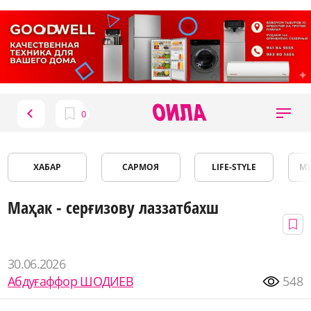
ХАБАР
САРМОЯ
LIFE-STYLE
М
Маҳак - серғизову лаззатбахш
30.06.2026
Абдуғаффор ШОДИЕВ
548