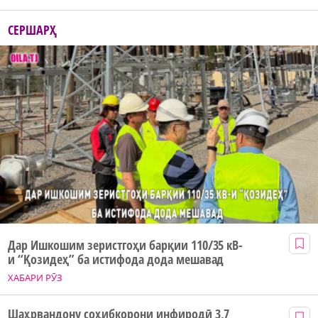
СЕРШАРҲ
Дар Ишкошим зеристгоҳи барқии 110/35 кВ-
и “Қозидеҳ” ба истифода дода мешавад
ХАБАРИ РӮЗ
Шаҳрвандону соҳибкорони инфиродӣ 3,7