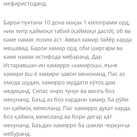
мефиристоданд.
Барои пухтани 10 дона маҳак 1 килограмм орд,
ним литр қаймоқи табиӣ (қаймоқи дастӣ), об ва
каме намак лозим аст. Аввал хамир тайёр карда
мешавад. Барои хамир орд, оби ширгарм ва
каме намак истифода мебаранд. Дар
Истаравшан ин хамирро «хамирош», яъне
хамири ёш ё хамири ҷавон меноманд. Пас аз
омода шудан, хамирро муддати кӯтоҳ дам
медиҳанд. Сипас онро тунук ва васеъ боз
мекунанд. Баъд аз боз кардани хамир, ба рӯйи
он қаймоқ мемоланд. Пас хамирро дуқат карда,
боз қаймоқ мемоланд ва бори дигар қат
мекунанд. Баъдан хамирро ба шакли чоркунҷа
мебуранд.