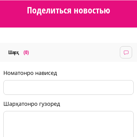
Поделиться новостью
Шарҳ
(0)
номатонро нависед
шарҳатонро гузоред