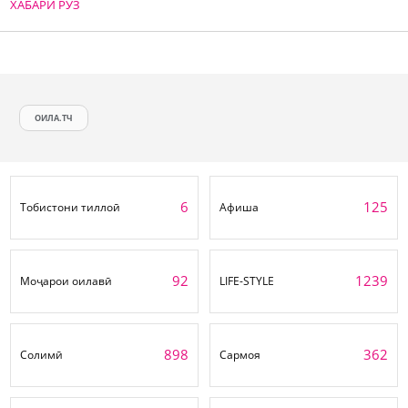
ХАБАРИ РӮЗ
ОИЛА.ТЧ
6
125
Тобистони тиллоӣ
Афиша
92
1239
Моҷарои оилавӣ
LIFE-STYLE
898
362
Солимӣ
Сармоя