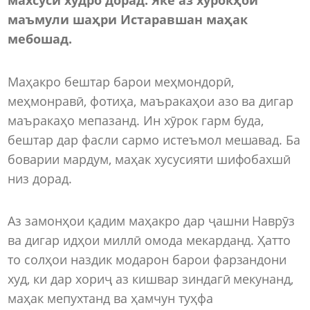
маъмули
шаҳри
Истаравшан
маҳак
мебошад
.
Маҳакро бештар барои меҳмондорӣ,
меҳмонравӣ, фотиҳа, маъракаҳои азо ва дигар
маъракаҳо мепазанд. Ин хӯрок гарм буда,
бештар дар фасли сармо истеъмол мешавад. Ба
боварии мардум, маҳак хусусияти шифобахшӣ
низ дорад.
Аз замонҳои қадим маҳакро дар ҷашни Наврӯз
ва дигар идҳои миллӣ омода мекарданд. Ҳатто
то солҳои наздик модарон барои фарзандони
худ, ки дар хориҷ аз кишвар зиндагӣ мекунанд,
маҳак мепухтанд ва ҳамчун туҳфа