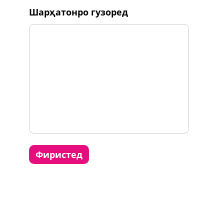
шарҳатонро гузоред
фиристед