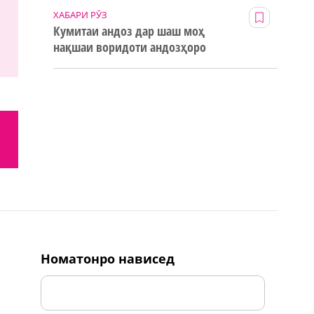
ХАБАРИ РӮЗ
Кумитаи андоз дар шаш моҳ
нақшаи воридоти андозҳоро
123% иҷро кард
номатонро нависед