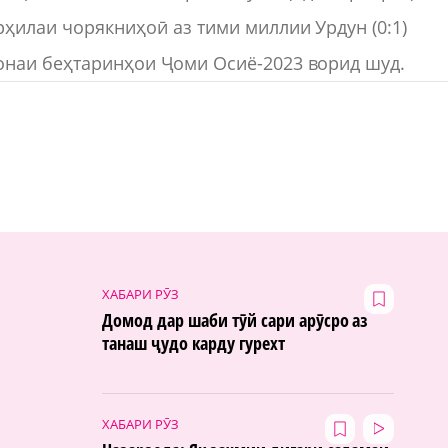
рҳилаи чорякниҳоӣ аз тими миллии Урдун (0:1)
гонаи беҳтаринҳои Ҷоми Осиё-2023 ворид шуд.
ХАБАРИ РӮЗ
Домод дар шаби тӯй сари арӯсро аз
танаш ҷудо карду гурехт
ХАБАРИ РӮЗ