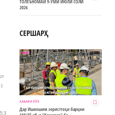
ТОЛЕЪНОМАИ 9-УМИ ИЮЛИ СОЛИ
2026
.
СЕРШАРҲ
и
рт
1)
ХАБАРИ РӮЗ
Дар Ишкошим зеристгоҳи барқии
5:3