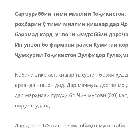
Сармураббии тими миллии Тоҷикистон, м
роҳбарии ӯ тими миллии кишвар дар Ҷо
баромад кард, унвони «Мураббии дараҷа
Ин унвон бо фармони раиси Кумитаи кор
Ҷумҳурии Тоҷикистон Зулфиқор Гулаҳма
Қобили зикр аст, ки дар нахустин бозии худ
арзанда нишон дод. Дар маҷмуъ, дастаи мо 
дар марҳилаи гурӯҳӣ бо Чин мусовӣ (0:0) кард
пирӯз шуданд.
Дар даври 1/8 ниҳоии мусобиқот мунтахаби 