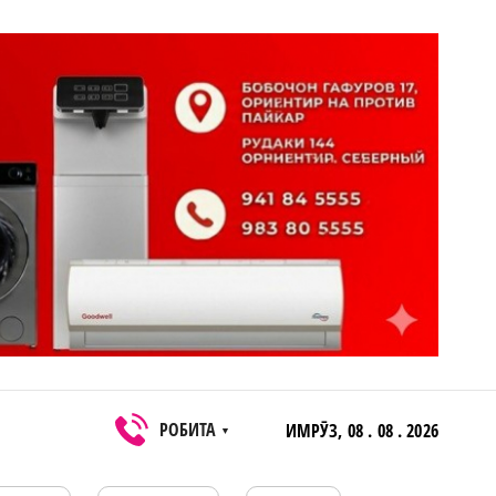
РОБИТА
ИМРӮЗ,
08 . 08 . 2026
▼