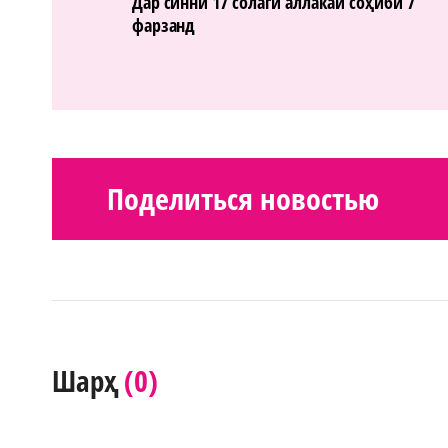
Дар синни 17 солагӣ аллакай соҳиби 7
фарзанд
Поделиться новостью
(0)
Шарҳ