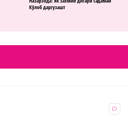
Назарзода: Як захмии дигари садамаи
Кӯлоб даргузашт