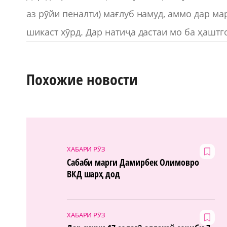
аз рӯйи пеналти) мағлуб намуд, аммо дар ма
шикаст хӯрд. Дар натиҷа дастаи мо ба ҳашт
Похожие новости
ХАБАРИ РӮЗ
Сабаби марги Дамирбек Олимовро
ВКД шарҳ дод
ХАБАРИ РӮЗ