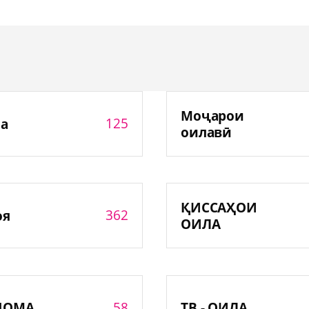
Моҷарои
125
а
оилавӣ
ҚИССАҲОИ
362
оя
ОИЛА
58
НОМА
ТВ - ОИЛА