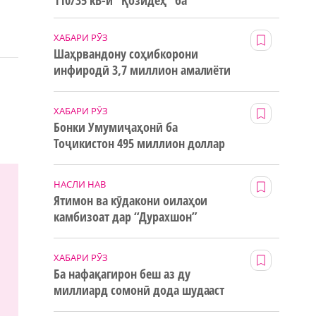
110/35 кВ-и “Қозидеҳ” ба
истифода дода мешавад
ХАБАРИ РӮЗ
Шаҳрвандону соҳибкорони
инфиродӣ 3,7 миллион амалиёти
ғайринақдӣ анҷом додаанд
ХАБАРИ РӮЗ
Бонки Умумиҷаҳонӣ ба
Тоҷикистон 495 миллион доллар
маблағи грантӣ додааст
НАСЛИ НАВ
Ятимон ва кӯдакони оилаҳои
камбизоат дар “Дурахшон”
истироҳат мекунанд
ХАБАРИ РӮЗ
Ба нафақагирон беш аз ду
миллиард сомонӣ дода шудааст