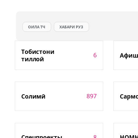
ОИЛА ТЧ
ХАБАРИ РУЗ
Тобистони
6
Афиш
тиллоӣ
897
Солимӣ
Сарм
8
Спецпроекты
НОМ