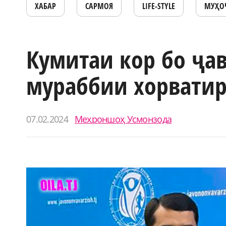
ХАБАР
САРМОЯ
LIFE-STYLE
МУҲО
Кумитаи кор бо ҷа
мураббии хорватир
07.02.2024
Меҳроншоҳ Усмонзода