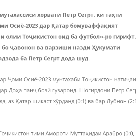
утахассиси хорватӣ Петр Сегрт, ки таҳти
ми Осиё-2023 дар Қатар бомуваффақият
и олии Тоҷикистон оид ба футбол»-ро гирифт
 бо ҷавонон ва варзиши назди Ҳукумати
дзода ба Петр Сегрт дода шуд
.
 дар Ҷоми Осиё-2023 мунтахаби Тоҷикистон натиҷа
дар Доҳа панҷ бозӣ гузаронд. Шогирдони Петр Сег
а, аз Қатар шикаст хӯрданд (0:1) ва бар Лубнон (2:
Тоҷикистон тими Амороти Муттаҳидаи Арабро (0:0, 