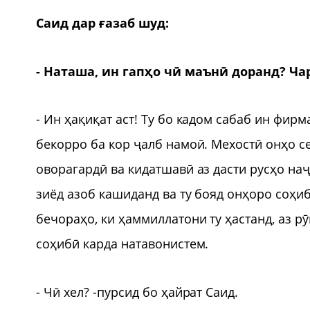
Саид дар ғазаб шуд:
- Наташа, ин гапҳо чӣ маънӣ доранд? Ч
- Ин ҳақиқат аст! Ту бо кадом сабаб ин фир
бекорро ба кор ҷалб намоӣ. Мехостӣ онҳо с
оворагардӣ ва кидатшавӣ аз дасти русҳо наҷо
зиёд азоб кашиданд ва ту бояд онҳоро соҳиб
бечораҳо, ки ҳаммиллатони ту ҳастанд, аз р
соҳибӣ карда натавонистем.
- Чӣ хел? -пурсид бо ҳайрат Саид.