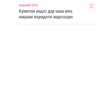
ХАБАРИ РӮЗ
Кумитаи андоз дар шаш моҳ
нақшаи воридоти андозҳоро
123% иҷро кард