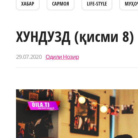
ХАБАР
САРМОЯ
LIFE-STYLE
МУҲО
ХУНДУЗД (қисми 8)
29.07.2020
Одили Нозир