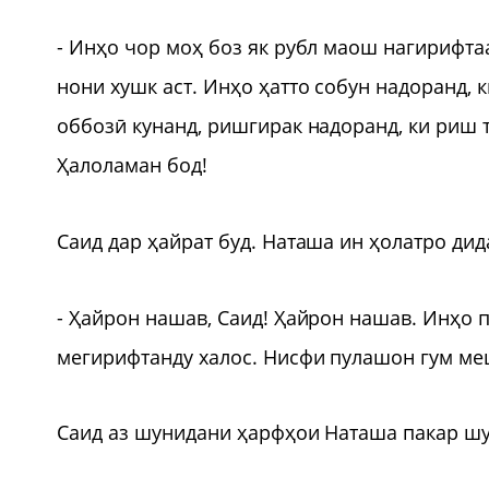
- Инҳо чор моҳ боз як рубл маош нагирифта
нони хушк аст. Инҳо ҳатто собун надоранд, 
оббозӣ кунанд, ришгирак надоранд, ки риш 
Ҳалоламан бод!
Саид дар ҳайрат буд. Наташа ин ҳолатро дид
- Ҳайрон нашав, Саид! Ҳайрон нашав. Инҳо 
мегирифтанду халос. Нисфи пулашон гум м
Саид аз шунидани ҳарфҳои Наташа пакар шу