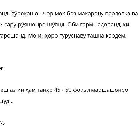
анд. Хӯрокашон чор моҳ боз макарону перловка в
ки сару рӯяшонро шӯянд. Оби гарм надоранд, ки
тарошанд. Мо инҳоро гуруснаву ташна кардем.
а:
пеш аз ин ҳам танҳо 45 - 50 фоизи маошашонро
ешуд…
д.