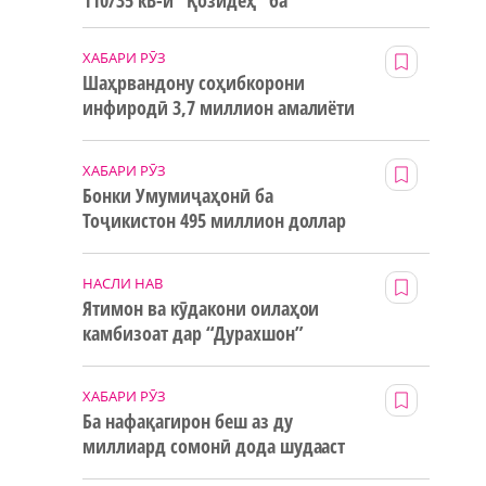
110/35 кВ-и “Қозидеҳ” ба
истифода дода мешавад
а
ХАБАРИ РӮЗ
Шаҳрвандону соҳибкорони
инфиродӣ 3,7 миллион амалиёти
ғайринақдӣ анҷом додаанд
ХАБАРИ РӮЗ
Бонки Умумиҷаҳонӣ ба
Тоҷикистон 495 миллион доллар
маблағи грантӣ додааст
НАСЛИ НАВ
Ятимон ва кӯдакони оилаҳои
камбизоат дар “Дурахшон”
истироҳат мекунанд
ХАБАРИ РӮЗ
Ба нафақагирон беш аз ду
миллиард сомонӣ дода шудааст