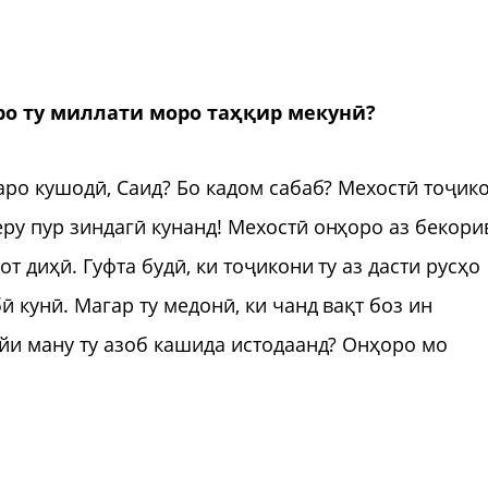
аро ту миллати моро таҳқир мекунӣ?
маро кушодӣ, Саид? Бо кадом сабаб? Мехостӣ тоҷик
еру пур зиндагӣ кунанд! Мехостӣ онҳоро аз бекори
т диҳӣ. Гуфта будӣ, ки тоҷикони ту аз дасти русҳо
ӣ кунӣ. Магар ту медонӣ, ки чанд вақт боз ин
ӯйи ману ту азоб кашида истодаанд? Онҳоро мо