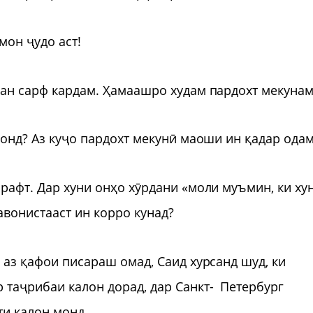
тмон ҷудо аст!
 ман сарф кардам. Ҳамаашро худам пардохт мекунам
 монд? Аз куҷо пардохт мекунӣ маоши ин қадар одам
 рафт. Дар хуни онҳо хӯрдани «моли муъмин, ки ху
авонистааст ин корро кунад?
, аз қафои писараш омад, Саид хурсанд шуд, ки
 таҷрибаи калон дорад, дар Санкт- Петербург
ти калон монд.