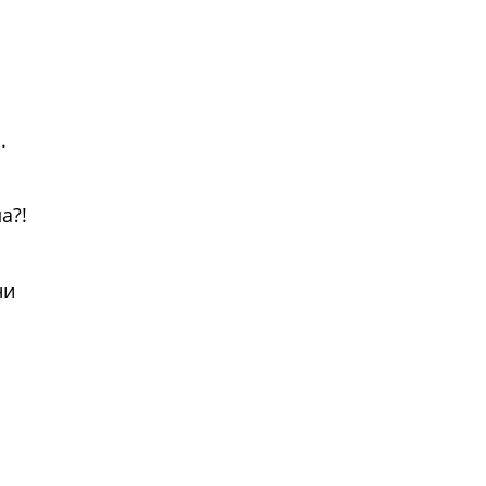
.
а?!
ни