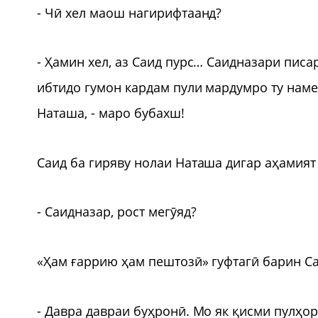
- Чӣ хел маош нагирифтаанд?
- Ҳамин хел, аз Саид пурс… Саидназари писа
ибтидо гумон кардам пули мардумро ту намед
Наташа, - маро бубахш!
Саид ба гиряву нолаи Наташа дигар аҳамият 
- Саидназар, рост мегӯяд?
«Ҳам ғаррию ҳам пештозӣ» гуфтагӣ барин Са
- Давра давраи буҳронӣ. Мо як қисми пулҳор