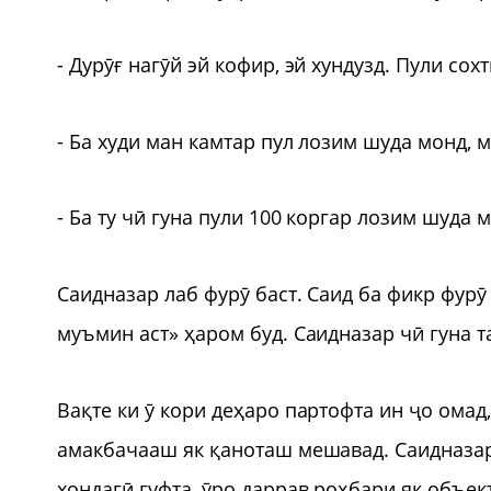
- Дурӯғ нагӯй эй кофир, эй хундузд. Пули сох
- Ба худи ман камтар пул лозим шуда монд,
- Ба ту чӣ гуна пули 100 коргар лозим шуда
Саидназар лаб фурӯ баст. Саид ба фикр фурӯ
муъмин аст» ҳаром буд. Саидназар чӣ гуна т
Вақте ки ӯ кори деҳаро партофта ин ҷо омад
амакбачааш як қаноташ мешавад. Саидназар
хондагӣ гуфта, ӯро даррав роҳбари як объек