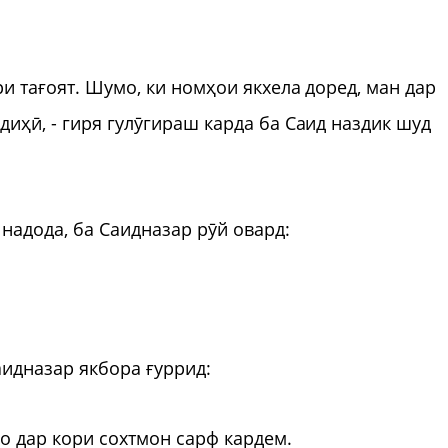
ри тағоят. Шумо, ки номҳои якхела доред, ман дар
иҳӣ, - гиря гулӯгираш карда ба Саид наздик шуд
надода, ба Саидназар рӯй овард:
идназар якбора ғуррид:
о дар кори сохтмон сарф кардем.