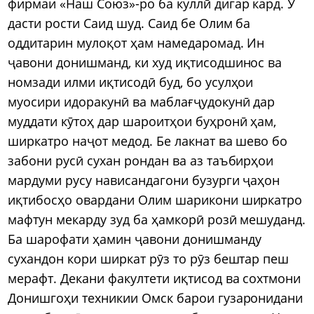
фирмаи «Наш Союз»-ро ба куллӣ дигар кард. Ӯ
дасти рости Саид шуд. Саид бе Олим ба
оддитарин мулоқот ҳам намедаромад. Ин
ҷавони донишманд, ки худ иқтисодшинос ва
номзади илми иқтисодӣ буд, бо усулҳои
муосири идоракунӣ ва маблағҷудокунӣ дар
муддати кӯтоҳ дар шароитҳои буҳронӣ ҳам,
ширкатро наҷот медод. Бе лакнат ва шево бо
забони русӣ сухан рондан ва аз таъбирҳои
мардуми русу нависандагони бузурги ҷаҳон
иқтибосҳо овардани Олим шарикони ширкатро
мафтун мекарду зуд ба ҳамкорӣ розӣ мешуданд.
Ба шарофати ҳамин ҷавони донишманду
сухандон кори ширкат рӯз то рӯз бештар пеш
мерафт. Декани факултети иқтисод ва сохтмони
Донишгоҳи техникии Омск барои гузаронидани