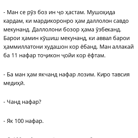
- Ман се рӯз боз ин ҷо ҳастам. Мушоҳида
кардам, ки мардикоронро ҳам даллолон савдо
мекунанд. Даллолони бозор ҳама ӯзбеканд.
Барои ҳамин кӯшиш мекунанд, ки аввал барои
ҳаммиллатони худашон кор ёбанд. Ман аллакай
ба 11 нафар тоҷикон ҷойи кор ёфтам.
- Ба ман ҳам якчанд нафар лозим. Киро тавсия
медиҳӣ.
- Чанд нафар?
- Як 100 нафар.