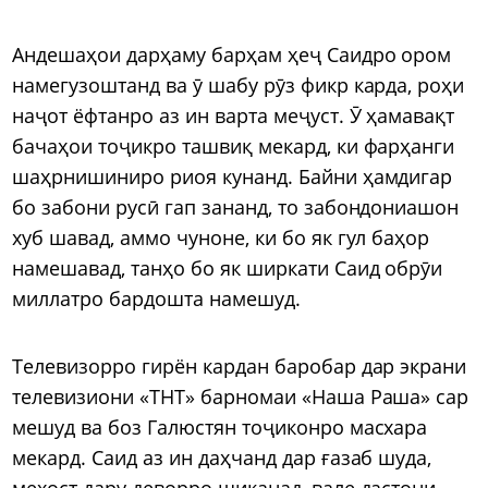
Андешаҳои дарҳаму барҳам ҳеҷ Саидро ором
намегузоштанд ва ӯ шабу рӯз фикр карда, роҳи
наҷот ёфтанро аз ин варта меҷуст. Ӯ ҳамавақт
бачаҳои тоҷикро ташвиқ мекард, ки фарҳанги
шаҳрнишиниро риоя кунанд. Байни ҳамдигар
бо забони русӣ гап зананд, то забондониашон
хуб шавад, аммо чуноне, ки бо як гул баҳор
намешавад, танҳо бо як ширкати Саид обрӯи
миллатро бардошта намешуд.
Телевизорро гирён кардан баробар дар экрани
телевизиони «ТНТ» барномаи «Наша Раша» сар
мешуд ва боз Галюстян тоҷиконро масхара
мекард. Саид аз ин даҳчанд дар ғазаб шуда,
мехост дару деворро шиканад, вале дастони