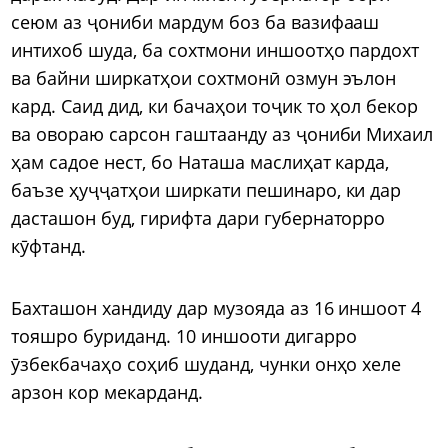
сеюм аз ҷониби мардум боз ба вазифааш
интихоб шуда, ба сохтмони иншоотҳо пардохт
ва байни ширкатҳои сохтмонӣ озмун эълон
кард. Саид дид, ки бачаҳои тоҷик то ҳол бекор
ва овораю сарсон гаштаанду аз ҷониби Михаил
ҳам садое нест, бо Наташа маслиҳат карда,
баъзе ҳуҷҷатҳои ширкати пешинаро, ки дар
дасташон буд, гирифта дари губернаторро
кӯфтанд.
Бахташон хандиду дар музояда аз 16 иншоот 4
тояшро буриданд. 10 иншооти дигарро
ӯзбекбачаҳо соҳиб шуданд, чунки онҳо хеле
арзон кор мекарданд.