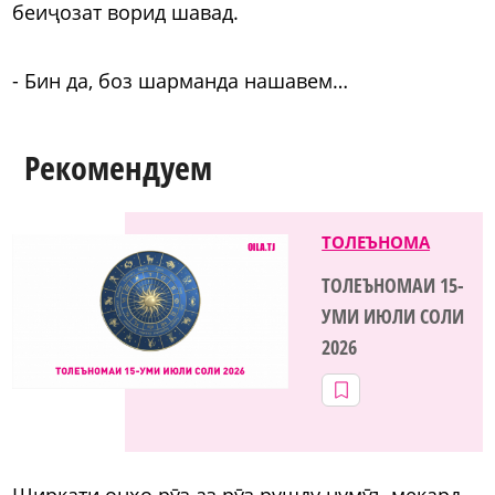
беиҷозат ворид шавад.
- Бин да, боз шарманда нашавем…
Рекомендуем
ТОЛЕЪНОМА
ТОЛЕЪНОМАИ 15-
УМИ ИЮЛИ СОЛИ
2026
Ширкати онҳо рӯз аз рӯз рушду нумӯъ мекард.