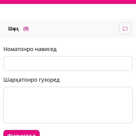
Шарҳ
(0)
номатонро нависед
шарҳатонро гузоред
фиристед