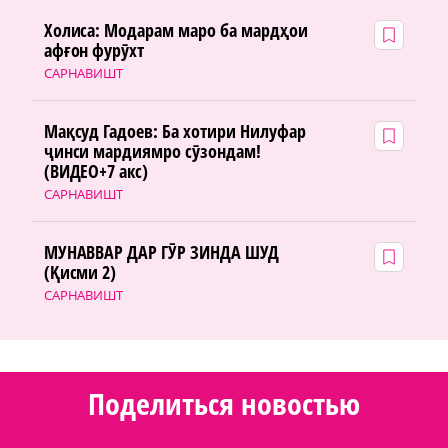
Холиса: Модарам маро ба мардҳои
афғон фурӯхт
САРНАВИШТ
Мақсуд Гадоев: Ба хотири Нилуфар
ҷинси мардиямро сӯзондам!
(ВИДЕО+7 акс)
САРНАВИШТ
МУНАВВАР ДАР ГӮР ЗИНДА ШУД
(Қисми 2)
САРНАВИШТ
Поделиться новостью