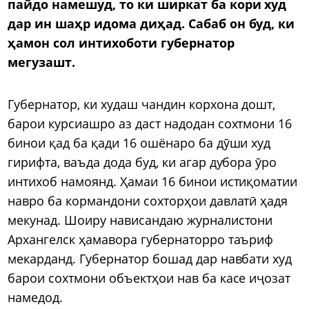
пайдо намешуд, то ки ширкат ба кори худ
дар ин шаҳр идома диҳад. Сабаб он буд, ки
ҳамон сол интихоботи губернатор
мегузашт.
Губернатор, ки худаш чандин корхона дошт,
барои курсиашро аз даст надодан сохтмони 16
бинои қад ба қади 16 ошёнаро ба дӯши худ
гирифта, ваъда дода буд, ки агар дубора ӯро
интихоб намоянд. Ҳамаи 16 бинои истиқоматии
навро ба кормандони сохторҳои давлатӣ ҳадя
мекунад. Шоиру нависандаю журналистони
Архангелск ҳамавора губернаторро таъриф
мекарданд. Губернатор бошад дар навбати худ
барои сохтмони объектҳои нав ба касе иҷозат
намедод.