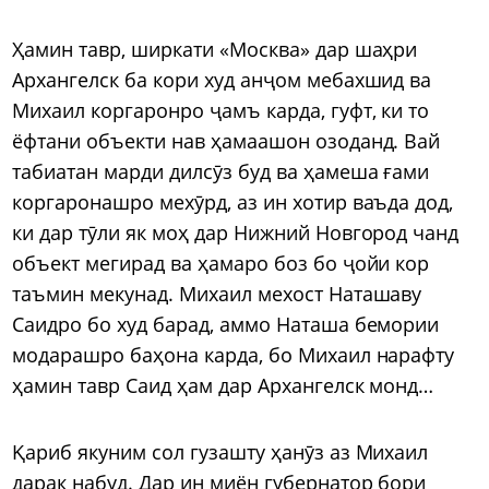
Ҳамин тавр, ширкати «Москва» дар шаҳри
Архангелск ба кори худ анҷом мебахшид ва
Михаил коргаронро ҷамъ карда, гуфт, ки то
ёфтани объекти нав ҳамаашон озоданд. Вай
табиатан марди дилсӯз буд ва ҳамеша ғами
коргаронашро мехӯрд, аз ин хотир ваъда дод,
ки дар тӯли як моҳ дар Нижний Новгород чанд
объект мегирад ва ҳамаро боз бо ҷойи кор
таъмин мекунад. Михаил мехост Наташаву
Саидро бо худ барад, аммо Наташа бемории
модарашро баҳона карда, бо Михаил нарафту
ҳамин тавр Саид ҳам дар Архангелск монд…
Қариб якуним сол гузашту ҳанӯз аз Михаил
дарак набуд. Дар ин миён губернатор бори