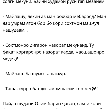
соягӣ мекунӣ. Байни худамон русӣ гап мезанем.
- Майлашу, лекин аз ман роҳбар мебарояд? Ман
дар умрам ягон бор бо кори сохтмон машғул
нашудаам…
- Сохтмонро дигарон назорат мекунанд. Ту
фақат коргаронро назорат карда, маошашонро
медиҳӣ.
- Майлаш. Ба шумо ташаккур.
- Ташаккурро баъди тамомшавии кор мегӯӣ!
Пайдо шудани Олим барин ҷавон, самти кори