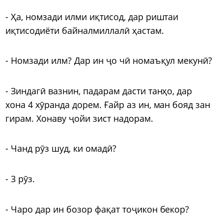
- Ҳа, номзади илми иқтисод, дар риштаи
иқтисодиёти байналмиллалӣ ҳастам.
- Номзади илм? Дар ин ҷо чӣ номаъқул мекунӣ?
- Зиндагӣ вазнин, падарам дасти танҳо, дар
хона 4 хӯранда дорем. Ғайр аз ин, ман бояд зан
гирам. Хонаву ҷойи зист надорам.
- Чанд рӯз шуд, ки омадӣ?
- 3 рӯз.
- Чаро дар ин бозор фақат тоҷикон бекор?