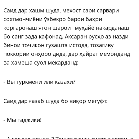
Саид дар хашм шуда, мехост сари сарвари
сохтмончиёни ӯзбекро барои баҳри
коргаронаш ягон шароит муҳайё накарданаш
бо санг зада кафонад. Аксаран русҳо аз назди
бинои тоҷикон гузашта истода, тозагиву
поккории онҳоро дида, дар ҳайрат мемонданд
ва ҳамеша суол мекарданд:
- Вы туркмени или казахи?
Саид дар ғазаб шуда бо виқор мегуфт:
- Мы таджики!
- А как это понять? Там таджики сидят в грязи, а