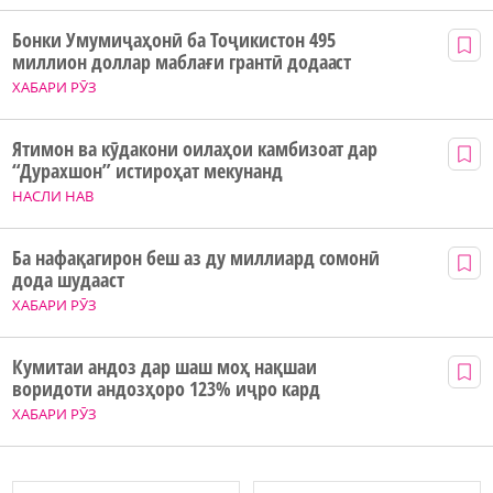
Бонки Умумиҷаҳонӣ ба Тоҷикистон 495
миллион доллар маблағи грантӣ додааст
ХАБАРИ РӮЗ
Ятимон ва кӯдакони оилаҳои камбизоат дар
“Дурахшон” истироҳат мекунанд
НАСЛИ НАВ
Ба нафақагирон беш аз ду миллиард сомонӣ
дода шудааст
ХАБАРИ РӮЗ
Кумитаи андоз дар шаш моҳ нақшаи
воридоти андозҳоро 123% иҷро кард
ХАБАРИ РӮЗ