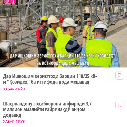
Дар Ишкошим зеристгоҳи барқии 110/35 кВ-
и “Қозидеҳ” ба истифода дода мешавад
ХАБАРИ РӮЗ
Шаҳрвандону соҳибкорони инфиродӣ 3,7
миллион амалиёти ғайринақдӣ анҷом
додаанд
ХАБАРИ РӮЗ