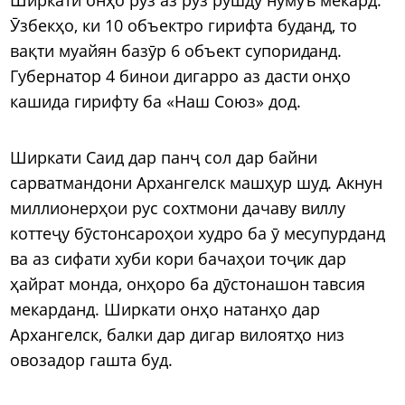
Ӯзбекҳо, ки 10 объектро гирифта буданд, то
вақти муайян базӯр 6 объект супориданд.
Губернатор 4 бинои дигарро аз дасти онҳо
кашида гирифту ба «Наш Союз» дод.
Ширкати Саид дар панҷ сол дар байни
сарватмандони Архангелск машҳур шуд. Акнун
миллионерҳои рус сохтмони дачаву виллу
коттеҷу бӯстонсароҳои худро ба ӯ месупурданд
ва аз сифати хуби кори бачаҳои тоҷик дар
ҳайрат монда, онҳоро ба дӯстонашон тавсия
мекарданд. Ширкати онҳо натанҳо дар
Архангелск, балки дар дигар вилоятҳо низ
овозадор гашта буд.