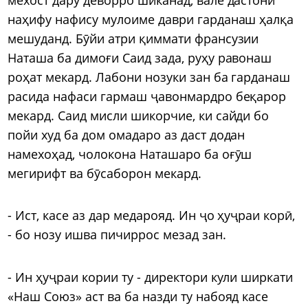
наҳифу нафису мулоиме даври гарданаш ҳалқа
мешуданд. Бӯйи атри қиммати франсузии
Наташа ба димоғи Саид зада, руҳу равонаш
роҳат мекард. Лабони нозуки зан ба гарданаш
расида нафаси гармаш ҷавонмардро беқарор
мекард. Саид мисли шикорчие, ки сайди бо
пойи худ ба дом омадаро аз даст додан
намехоҳад, чолокона Наташаро ба оғӯш
мегирифт ва бӯсаборон мекард.
- Ист, касе аз дар медарояд. Ин ҷо ҳуҷраи корӣ,
- бо нозу ишва пичиррос мезад зан.
- Ин ҳуҷраи кории ту - директори кули ширкати
«Наш Союз» аст ва ба назди ту набояд касе