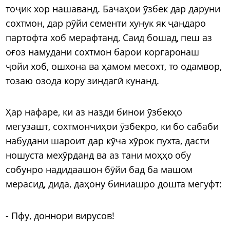
тоҷик хор нашаванд. Бачаҳои ӯзбек дар даруни
сохтмон, дар рӯйи сементи хунук як ҷандаро
партофта хоб мерафтанд, Саид бошад, пеш аз
оғоз намудани сохтмон барои коргаронаш
ҷойи хоб, ошхона ва ҳамом месохт, то одамвор,
тозаю озода кору зиндагӣ кунанд.
Ҳар нафаре, ки аз назди бинои ӯзбекҳо
мегузашт, сохтмончиҳои ӯзбекро, ки бо сабаби
набудани шароит дар кӯча хӯрок пухта, дасти
ношуста мехӯрданд ва аз тани моҳҳо обу
собунро надидаашон бӯйи бад ба машом
мерасид, дида, даҳону биниашро дошта мегуфт:
- Пфу, доннори вирусов!