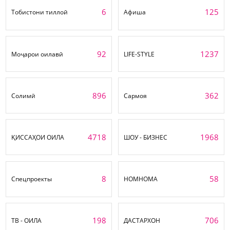
6
125
Тобистони тиллоӣ
Афиша
92
1237
Моҷарои оилавӣ
LIFE-STYLE
896
362
Солимӣ
Сармоя
4718
1968
ҚИССАҲОИ ОИЛА
ШОУ - БИЗНЕС
8
58
Спецпроекты
НОМНОМА
198
706
ТВ - ОИЛА
ДАСТАРХОН