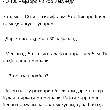
- О 100 нафарро чӣ кор мекунед?
-Сохтмон. Объект гирифтаам. Чор биноро бояд
то моҳи август супорем.
- Дар ин ҷо тақрибан 80 нафаранд.
- Мешавад, боз аз ин тараф он тараф меёбем. Ту
роҳбарашон мешавӣ.
- Чӣ хел ман роҳбар?
- Аз ин пас ту роҳбари объектҳои дар ин шаҳр
будаи ширкати мо мешавӣ. Рафти корро ман
бевосита худам назорат мекунам, ту ба бачаҳо