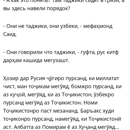
вы здесь навели порядок?
- Они не таджики, они узбеки, - мефаҳмонд
Саид.
- Они говорили что таджики, - гуфта, рус китф
дарҳам кашида мегузашт.
Ҳозир дар Русия ҷӯгиро пурсанд, ки миллатат
чист, ман тоҷикам мегӯяд, бомжро пурсанд, ки
аз куҷоӣ, мегӯяд, ки аз Тоҷикистон, ӯзбекро
пурсанд мегӯяд аз Тоҷикистон. Номи
Тоҷикистонро паст мезананд. Баръакс худи
тоҷиконро пурсанд, намегӯяд, ки Тоҷикистонӣ
аст. Албатта аз Помирам ё аз Хуҷанд мегӯяд…