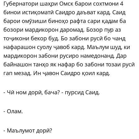
Губернатори шаҳри Омск барои сохтмони 4
бинои истиқоматӣ Саидро даъват кард. Саид
барои омӯзиши биноҳо рафта сари қадам ба
бозори мардикорон даромад. Бозор пур аз
тоҷикони бекор буд. Бо забони русӣ бо чанд
нафарашон суолу ҷавоб кард. Маълум шуд, ки
мардикорон забони русиро намедонанд. Дар
байнашон танҳо як нафар бо забони тозаи русӣ
гап мезад. Ин ҷавон Саидро қоил кард.
- Чӣ ном дорӣ, бача? - пурсид Саид.
- Олам.
- Маълумот дорӣ?