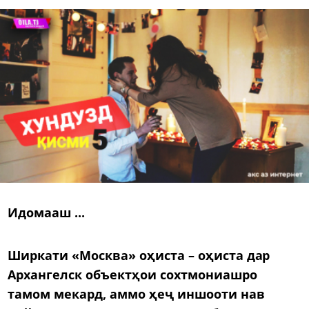
Идомааш ...
Ширкати «Москва» оҳиста – оҳиста дар
Архангелск объектҳои сохтмониашро
тамом мекард, аммо ҳеҷ иншооти нав