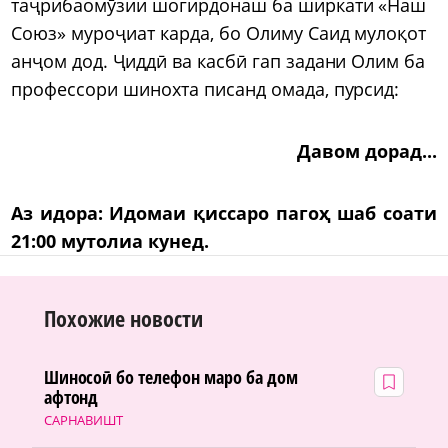
таҷрибаомӯзии шогирдонаш ба ширкати «Наш
Союз» муроҷиат карда, бо Олиму Саид мулоқот
анҷом дод. Ҷиддӣ ва касбӣ гап задани Олим ба
профессори шинохта писанд омада, пурсид:
Давом дорад...
Аз идора: Идомаи қиссаро пагоҳ шаб соати
21:00 мутолиа кунед.
Похожие новости
Шиносоӣ бо телефон маро ба дом
афтонд
САРНАВИШТ