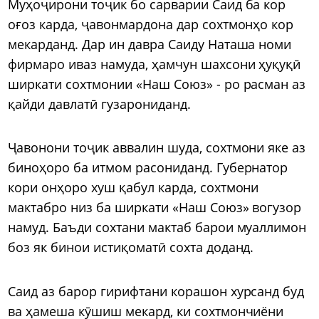
Муҳоҷирони тоҷик бо сарварии Саид ба кор
оғоз карда, ҷавонмардона дар сохтмонҳо кор
мекарданд. Дар ин давра Саиду Наташа номи
фирмаро иваз намуда, ҳамчун шахсони ҳуқуқӣ
ширкати сохтмонии «Наш Союз» - ро расман аз
қайди давлатӣ гузарониданд.
Ҷавонони тоҷик аввалин шуда, сохтмони яке аз
биноҳоро ба итмом расониданд. Губернатор
кори онҳоро хуш қабул карда, сохтмони
мактабро низ ба ширкати «Наш Союз» вогузор
намуд. Баъди сохтани мактаб барои муаллимон
боз як бинои истиқоматӣ сохта доданд.
Саид аз барор гирифтани корашон хурсанд буд
ва ҳамеша кӯшиш мекард, ки сохтмончиёни