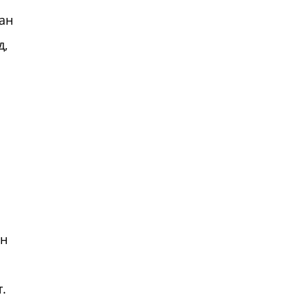
ан
д,
ун
.