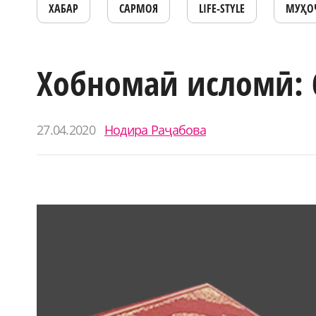
ХАБАР
САРМОЯ
LIFE-STYLE
МУҲО
Хобномаӣ исломӣ: 
27.04.2020
Нодира Раҷабова