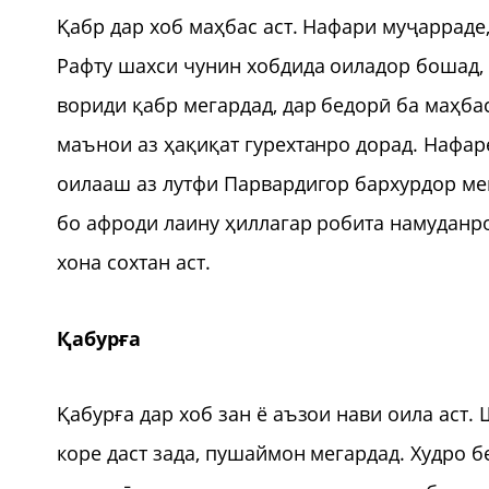
Қабр дар хоб маҳбас аст. Нафари муҷарраде
Рафту шахси чунин хобдида оиладор бошад, 
вориди қабр мегардад, дар бедорӣ ба маҳба
маънои аз ҳақиқат гурехтанро дорад. Нафаре
оилааш аз лутфи Парвардигор бархурдор ме
бо афроди лаину ҳиллагар робита намуданро
хона сохтан аст.
Қабурға
Қабурға дар хоб зан ё аъзои нави оила аст. 
коре даст зада, пушаймон мегардад. Худро б