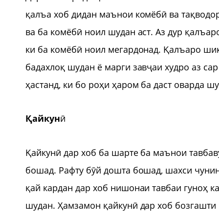
қалъа хоб дидан маънои комёбӣ ва тақводо
ва ба комёбӣ ноил шудан аст. Аз дур қалъа
ки ба комёбӣ ноил мегардонад. Қалъаро ши
бадахлоқ шудан ё марги завҷаи худро аз сар
ҳастанд, ки бо роҳи ҳаром ба даст оварда ш
Қайкун
ӣ
Қайкунӣ дар хоб ба шарте ба маънои тавбав
бошад. Рафту бӯй дошта бошад, шахси чунин
қай кардан дар хоб нишонаи тавбаи гуноҳ к
шудан. Ҳамзамон қайкунӣ дар хоб бозгашти с