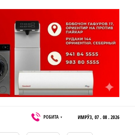
РОБИТА
ИМРӮЗ,
07 . 08 . 2026
▼