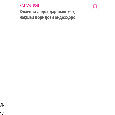
ХАБАРИ РӮЗ
Кумитаи андоз дар шаш моҳ
нақшаи воридоти андозҳоро
123% иҷро кард
д.
ли