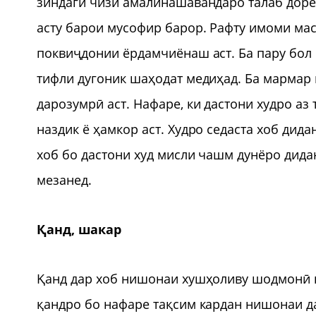
зиндагӣ чизи амалинашавандаро талаб доред
асту барои мусофир барор. Рафту имоми мас
поквиҷдонии ёрдамчиёнаш аст. Ба пару бол 
тифли дугоник шаҳодат медиҳад. Ба мармар
дарозумрӣ аст. Нафаре, ки дастони худро аз
наздик ё ҳамкор аст. Худро седаста хоб дид
хоб бо дастони худ мисли чашм дунёро дида
мезанед.
Қанд, шакар
Қанд дар хоб нишонаи хушҳоливу шодмонӣ ва
қандро бо нафаре тақсим кардан нишонаи да