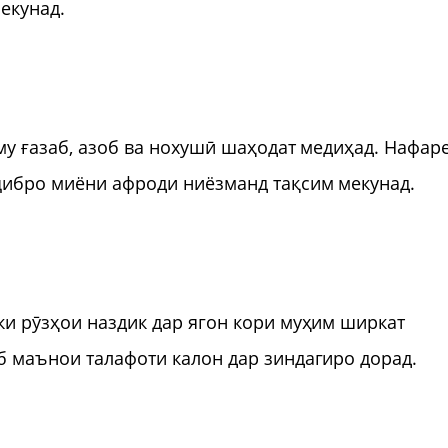
екунад.
му ғазаб, азоб ва нохушӣ шаҳодат медиҳад. Нафаре
оҷибро миёни афроди ниёзманд тақсим мекунад.
ки рӯзҳои наздик дар ягон кори муҳим ширкат
б маънои талафоти калон дар зиндагиро дорад.