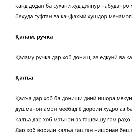
қанд додан ба сухани худ дилпур набуданро 
беҳуда гуфтан ва каҷфаҳмӣ ҳушдор менамоя
Қалам, ручка
Қаламу ручка дар хоб дониш, аз ёдкунӣ ва к
Қалъа
Қалъа дар хоб ба дониши динӣ ишора мекуна
душманон амон меёбад ё дороии худро аз б
қалъа дар хоб маънои аз ташвишу ғам раҳо 
Дар хоб вориди қалъа гаштан нишонаи бешта