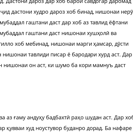
. Дастони дароз дар хоб барои савдогар даромад
ҷид дастони худро дароз хоб бинад, нишонаи нерӯ
мубаддал гаштани даст дар хоб аз тавлид ёфтани
 мубаддал гаштани даст нишонаи хушҳолӣ ва
 тилло хоб мебинад, нишонаи марги ҳамсар, дӯсти
ан нишонаи тавлиди писар ё бародари хурд аст. Дар
н нишонаи он аст, ки шумо ба кори мамнуъ даст
 аз ғаму андуҳу бадбахтӣ раҳо шудан аст. Дар хо
р қувваи худ ноустувор буданро дорад. Ба нафаре