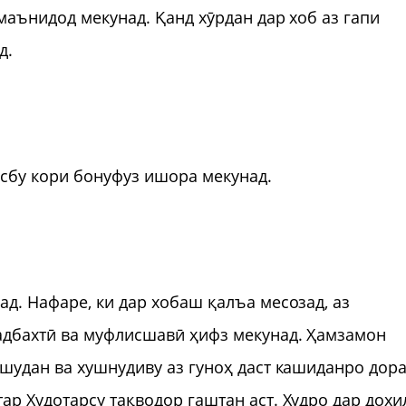
маънидод мекунад. Қанд хӯрдан дар хоб аз гапи
д.
асбу кори бонуфуз ишора мекунад.
д. Нафаре, ки дар хобаш қалъа месозад, аз
адбахтӣ ва муфлисшавӣ ҳифз мекунад. Ҳамзамон
шудан ва хушнудиву аз гуноҳ даст кашиданро дора
р Худотарсу тақводор гаштан аст. Худро дар дохи