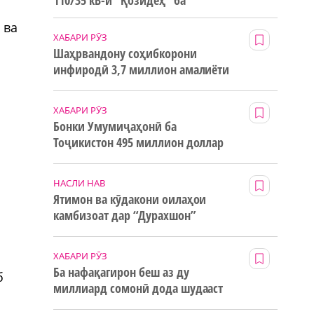
110/35 кВ-и “Қозидеҳ” ба
истифода дода мешавад
 ва
ХАБАРИ РӮЗ
Шаҳрвандону соҳибкорони
инфиродӣ 3,7 миллион амалиёти
ғайринақдӣ анҷом додаанд
ХАБАРИ РӮЗ
Бонки Умумиҷаҳонӣ ба
Тоҷикистон 495 миллион доллар
маблағи грантӣ додааст
НАСЛИ НАВ
Ятимон ва кӯдакони оилаҳои
камбизоат дар “Дурахшон”
истироҳат мекунанд
ХАБАРИ РӮЗ
Ба нафақагирон беш аз ду
б
миллиард сомонӣ дода шудааст