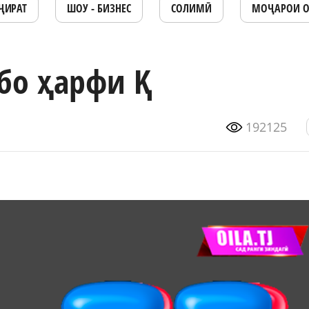
ҶИРАТ
ШОУ - БИЗНЕС
СОЛИМӢ
МОҶАРОИ 
бо ҳарфи Қ
192125