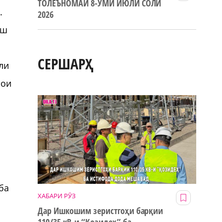
ТОЛЕЪНОМАИ 8-УМИ ИЮЛИ СОЛИ
.
2026
аш
СЕРШАРҲ
ли
нои
ӣ
ба
ХАБАРИ РӮЗ
Дар Ишкошим зеристгоҳи барқии