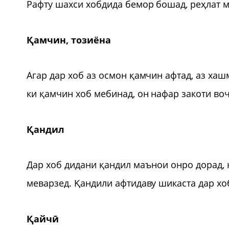
Рафту шахси хобдида бемор бошад, реҳлат м
Қамчин, тозиёна
Агар дар хоб аз осмон қамчин афтад, аз хаш
ки қамчин хоб мебинад, он нафар закоти в
Қандил
Дар хоб дидани қандил маънои онро дорад, 
меварзед. Қандили афтидаву шикаста дар хо
Қайчӣ