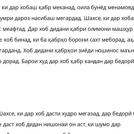
, ки дар хобаш қабр меканад, оила бунёд менамояд
умри дароз насибаш мегардад. Шахсе, ки дар хоб
с меафтад. Дар хоб дидани қабри олимони машҳур
 хоб бинад, ки ба қабрҳо борони сахт меборад, аҳ
гарданд. Хоб дидани қабрҳои зиёди ношинос маъ
 дорад. Барои худ дар хоб қабр кандан дар бедор
Шахсе, ки дар хоб дасти худро мегазад, дар бедорӣ 
е даст хоб дидан нишонаи он аст, ки шумо дар