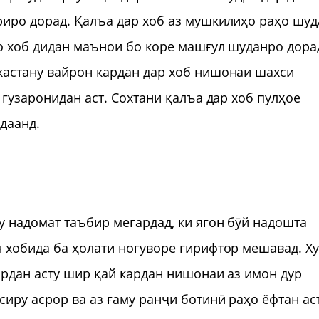
риро дорад. Қалъа дар хоб аз мушкилиҳо раҳо шуд
ро хоб дидан маънои бо коре машғул шуданро дора
кастану вайрон кардан дар хоб нишонаи шахси
 гузаронидан аст. Сохтани қалъа дар хоб пулҳое
удаанд.
у надомат таъбир мегардад, ки ягон бӯй надошта
 хобида ба ҳолати ногуворе гирифтор мешавад. Х
ардан асту шир қай кардан нишонаи аз имон дур
иру асрор ва аз ғаму ранҷи ботинӣ раҳо ёфтан аст