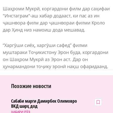
Шаҳроми Мукрӣ, коргардони филм дар саҳифаи
"Инстаграм"-аш хабар додааст, ки пас аз ин
ҷашнвора филм дар ҷашнвораи филми Кроло
дар Ҳинд низ намоиш дода мешавад.
“Харгӯши сиёҳ, харгӯши сафед” филми
муштараки Тоҷикистону Эрон буда, коргардони
он Шаҳром Мукрӣ аз Эрон аст. Дар он
ҳунармандони тоҷику эронӣ нақш офаридаанд.
Похожие новости
Сабаби марги Дамирбек Олимовро
ВКД шарҳ дод
ХАБАРИ РӮЗ