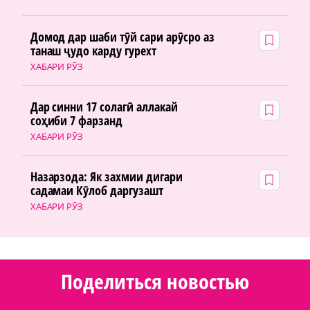
Домод дар шаби тӯй сари арӯсро аз
танаш ҷудо карду гурехт
ХАБАРИ РӮЗ
Дар синни 17 солагӣ аллакай
соҳиби 7 фарзанд
ХАБАРИ РӮЗ
Назарзода: Як захмии дигари
садамаи Кӯлоб даргузашт
ХАБАРИ РӮЗ
Поделиться новостью