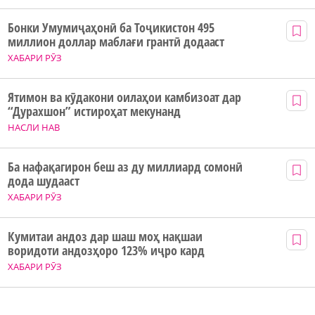
Бонки Умумиҷаҳонӣ ба Тоҷикистон 495
миллион доллар маблағи грантӣ додааст
ХАБАРИ РӮЗ
Ятимон ва кӯдакони оилаҳои камбизоат дар
“Дурахшон” истироҳат мекунанд
НАСЛИ НАВ
Ба нафақагирон беш аз ду миллиард сомонӣ
дода шудааст
ХАБАРИ РӮЗ
Кумитаи андоз дар шаш моҳ нақшаи
воридоти андозҳоро 123% иҷро кард
ХАБАРИ РӮЗ