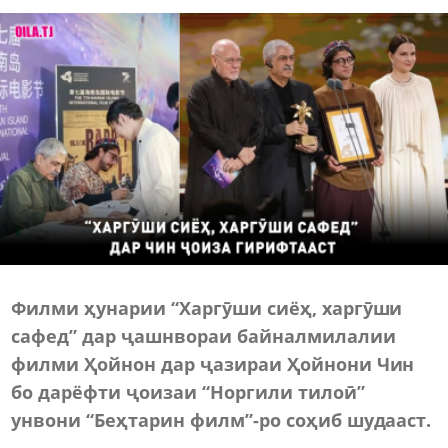
Филми ҳунарии “Харгӯши сиёҳ, харгӯши
сафед” дар ҷашнвораи байналмилалии
филми Ҳойнон дар ҷазираи Ҳойнони Чин
бо дарёфти ҷоизаи “Норгили тилоӣ”
унвони “Беҳтарин филм”-ро соҳиб шудааст.