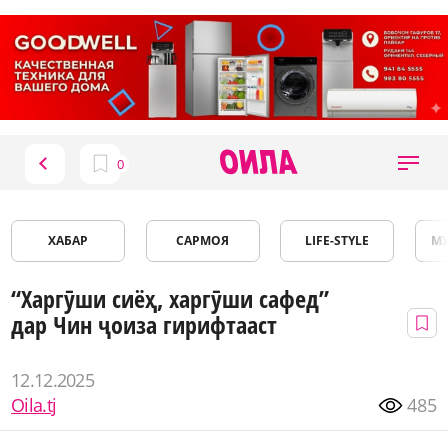
ХАБАР
САРМОЯ
LIFE-STYLE
М
“Харгӯши сиёҳ, харгӯши сафед”
дар Чин ҷоиза гирифтааст
12.12.2025
Oila.tj
485