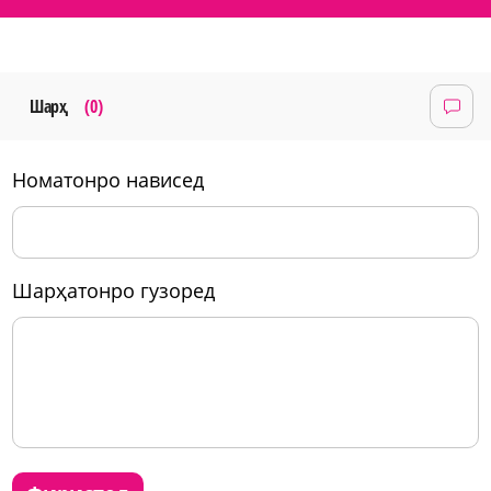
Шарҳ
(0)
номатонро нависед
шарҳатонро гузоред