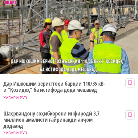
Дар Ишкошим зеристгоҳи барқии 110/35 кВ-
и “Қозидеҳ” ба истифода дода мешавад
ХАБАРИ РӮЗ
Шаҳрвандону соҳибкорони инфиродӣ 3,7
миллион амалиёти ғайринақдӣ анҷом
додаанд
ХАБАРИ РӮЗ