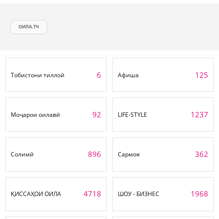
ОИЛА.ТЧ
6
125
Тобистони тиллоӣ
Афиша
92
1237
Моҷарои оилавӣ
LIFE-STYLE
896
362
Солимӣ
Сармоя
4718
1968
ҚИССАҲОИ ОИЛА
ШОУ - БИЗНЕС