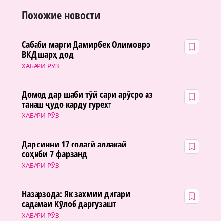
Похожие новости
Сабаби марги Дамирбек Олимовро
ВКД шарҳ дод
ХАБАРИ РӮЗ
Домод дар шаби тӯй сари арӯсро аз
танаш ҷудо карду гурехт
ХАБАРИ РӮЗ
Дар синни 17 солагӣ аллакай
соҳиби 7 фарзанд
ХАБАРИ РӮЗ
Назарзода: Як захмии дигари
садамаи Кӯлоб даргузашт
ХАБАРИ РӮЗ