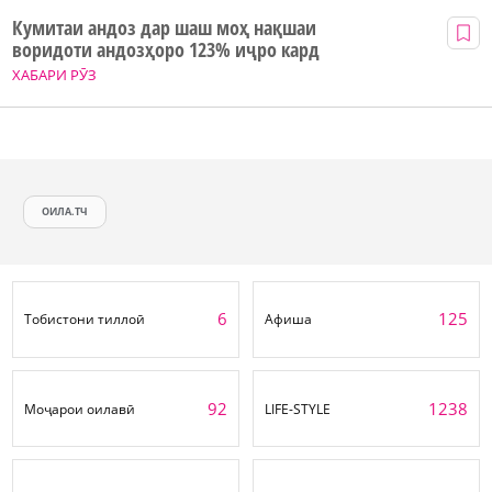
Кумитаи андоз дар шаш моҳ нақшаи
воридоти андозҳоро 123% иҷро кард
ХАБАРИ РӮЗ
ОИЛА.ТЧ
6
125
Тобистони тиллоӣ
Афиша
92
1238
Моҷарои оилавӣ
LIFE-STYLE