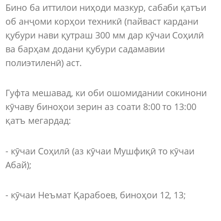
Бино ба иттилои ниҳоди мазкур, сабаби қатъи
об анҷоми корҳои техникӣ (пайваст кардани
қубури нави қутраш 300 мм дар кӯчаи Соҳилӣ
ва барҳам додани қубури садамавии
полиэтиленӣ) аст.
Гуфта мешавад, ки оби ошомидании сокинони
кӯчаву биноҳои зерин аз соати 8:00 то 13:00
қатъ мегардад:
- кӯчаи Соҳилӣ (аз кӯчаи Мушфиқӣ то кӯчаи
Абай);
- кӯчаи Неъмат Қарабоев, биноҳои 12, 13;