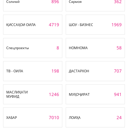
896
362
Солимӣ
Сармоя
4719
1969
ҚИССАҲОИ ОИЛА
ШОУ - БИЗНЕС
8
58
Спецпроекты
НОМНОМА
198
707
ТВ - ОИЛА
ДАСТАРХОН
МАСЛИҲАТИ
1246
941
МУҲОҶИРАТ
МУФИД
7010
24
ХАБАР
ЛОИҲА