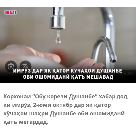
Корхонаи “Обу корези Душанбе” хабар дод,
ки имрӯз, 2-юми октябр дар як қатор
кӯчаҳои шаҳри Душанбе оби ошомиданӣ
қатъ мегардад.