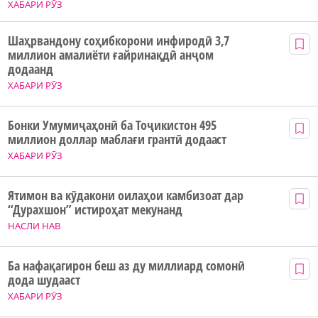
ХАБАРИ РӮЗ
Шаҳрвандону соҳибкорони инфиродӣ 3,7
миллион амалиёти ғайринақдӣ анҷом
додаанд
ХАБАРИ РӮЗ
Бонки Умумиҷаҳонӣ ба Тоҷикистон 495
миллион доллар маблағи грантӣ додааст
ХАБАРИ РӮЗ
Ятимон ва кӯдакони оилаҳои камбизоат дар
“Дурахшон” истироҳат мекунанд
НАСЛИ НАВ
Ба нафақагирон беш аз ду миллиард сомонӣ
дода шудааст
ХАБАРИ РӮЗ