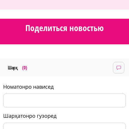
Поделиться новостью
Шарҳ
(0)
номатонро нависед
шарҳатонро гузоред