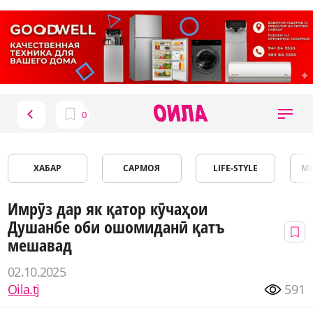
ХАБАР
САРМОЯ
LIFE-STYLE
М
Имрӯз дар як қатор кӯчаҳои
Душанбе оби ошомиданӣ қатъ
мешавад
02.10.2025
Oila.tj
591