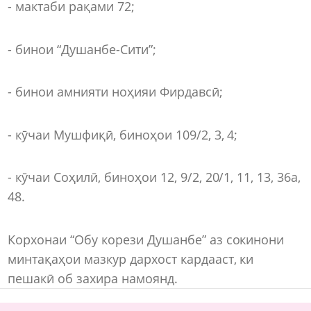
- мактаби рақами 72;
- бинои “Душанбе-Сити”;
- бинои амнияти ноҳияи Фирдавсӣ;
- кӯчаи Мушфиқӣ, биноҳои 109/2, 3, 4;
- кӯчаи Соҳилӣ, биноҳои 12, 9/2, 20/1, 11, 13, 36а,
48.
Корхонаи “Обу корези Душанбе” аз сокинони
минтақаҳои мазкур дархост кардааст, ки
пешакӣ об захира намоянд.