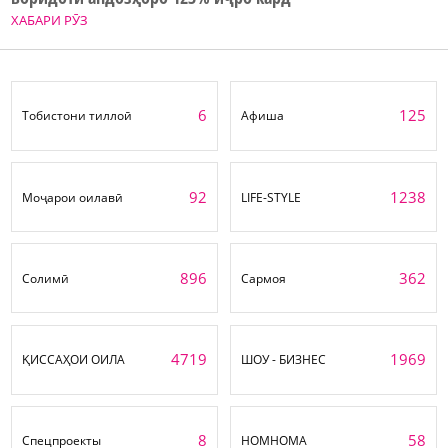
ХАБАРИ РӮЗ
6
125
Тобистони тиллоӣ
Афиша
92
1238
Моҷарои оилавӣ
LIFE-STYLE
896
362
Солимӣ
Сармоя
4719
1969
ҚИССАҲОИ ОИЛА
ШОУ - БИЗНЕС
8
58
Спецпроекты
НОМНОМА