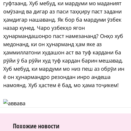
гуфтаанд. Хуб мебуд, ки мардуми мо маданият
омӯзанд ва дигар аз паси таҳқиру паст задани
ҳамдигар нашаванд. Як бор ба мардуми ӯзбек
назар кунед. Чаро узбекҳо ягон
ҳунармандашонро паст намезананд? Онҳо хуб
медонанд, ки он ҳунарманд ҳам яке аз
ҳаммиллатони худашон аст ва туф кардани ба
рӯйи ӯ ба рӯйи худ туф кардан барин мешавад.
Хуб мебуд, ки мардуми мо низ пеш аз обрӯи ин
ё он ҳунармандро резондан инро андеша
намоянд. Хуб ҳастем ё бад, мо ҳама тоҷикем!
Похожие новости