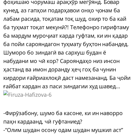
фоҳишаю чорумаш арақхӯр мегӯянд. Бовар
кунед, аз гапҳои подарҳавои онҳо ҷонам ба
лабам расида, тоқатам тоқ шуд, охир то ба кай
ба туҳмат тоқат мекунӣ?! Телефонро гирифтаму
ба мардум муроҷиат карда гуфтам, ки ин қадар
ба пойи сарояндагон туҳмату буҳтон набандед.
Шуморо бо зиндагӣ ва сархуш будан ё
набудани мо чӣ кор? Сарояндаҳо низ инсон
ҳастанд ва имон доранду ҳеҷ гоҳ ба чунин
кирдори ғайриахлоқӣ даст намезананд. Ба ҷойи
ғайбат кардан аз паси зиндагии худ шавед...
-Фирӯзабону, шумо ба касоне, ки ин наворро
паҳн кардаанд, чӣ гуфтаниед?
-“Олим шудан осону одам шудан мушкил аст”