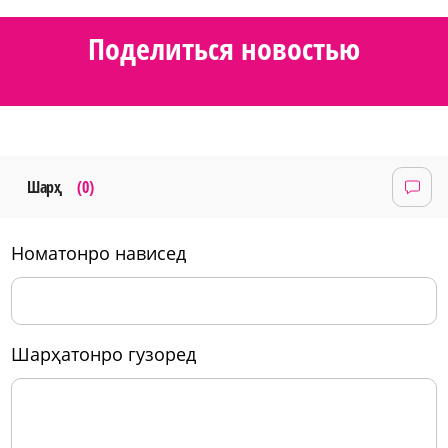
Поделиться новостью
Шарҳ
(0)
номатонро нависед
шарҳатонро гузоред