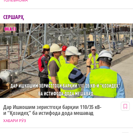
ТОЛЕЪНОМА
СЕРШАРҲ
Дар Ишкошим зеристгоҳи барқии 110/35 кВ-
и “Қозидеҳ” ба истифода дода мешавад
ХАБАРИ РӮЗ