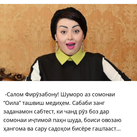
-Салом Фирӯзабону! Шуморо аз сомонаи
“Оила” ташвиш медиҳем. Сабаби занг
заданамон сабтест, ки чанд рӯз боз дар
сомонаи иҷтимоӣ паҳн шуда, боиси овозаю
ҳангома ва сару садоҳои бисёре гаштааст...