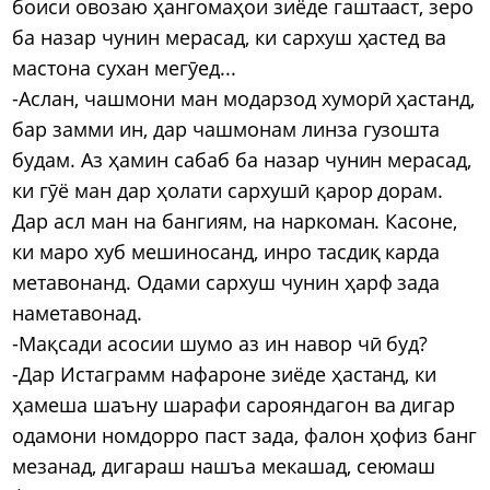
боиси овозаю ҳангомаҳои зиёде гаштааст, зеро
ба назар чунин мерасад, ки сархуш ҳастед ва
мастона сухан мегӯед...
-Аслан, чашмони ман модарзод хуморӣ ҳастанд,
бар замми ин, дар чашмонам линза гузошта
будам. Аз ҳамин сабаб ба назар чунин мерасад,
ки гӯё ман дар ҳолати сархушӣ қарор дорам.
Дар асл ман на бангиям, на наркоман. Касоне,
ки маро хуб мешиносанд, инро тасдиқ карда
метавонанд. Одами сархуш чунин ҳарф зада
наметавонад.
-Мақсади асосии шумо аз ин навор чӣ буд?
-Дар Истаграмм нафароне зиёде ҳастанд, ки
ҳамеша шаъну шарафи сарояндагон ва дигар
одамони номдорро паст зада, фалон ҳофиз банг
мезанад, дигараш нашъа мекашад, сеюмаш