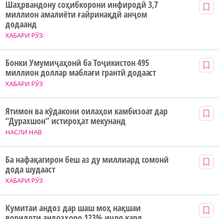
Шаҳрвандону соҳибкорони инфиродӣ 3,7
миллион амалиёти ғайринақдӣ анҷом
додаанд
ХАБАРИ РӮЗ
Бонки Умумиҷаҳонӣ ба Тоҷикистон 495
миллион доллар маблағи грантӣ додааст
ХАБАРИ РӮЗ
Ятимон ва кӯдакони оилаҳои камбизоат дар
“Дурахшон” истироҳат мекунанд
НАСЛИ НАВ
Ба нафақагирон беш аз ду миллиард сомонӣ
дода шудааст
ХАБАРИ РӮЗ
Кумитаи андоз дар шаш моҳ нақшаи
воридоти андозҳоро 123% иҷро кард