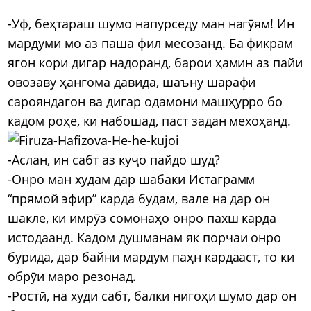
-Уф, беҳтараш шумо напурседу ман нагӯям! Ин
мардуми мо аз паша фил месозанд. Ба фикрам
ягон кори дигар надоранд, барои ҳамин аз пайи
овозаву ҳангома давида, шаъну шарафи
сарояндагон ва дигар одамони машҳурро бо
кадом роҳе, ки набошад, паст задан мехоҳанд.
-Аслан, ин сабт аз куҷо пайдо шуд?
-Онро ман худам дар шабаки Истаграмм
“прямой эфир” карда будам, вале на дар он
шакле, ки имрӯз сомонаҳо онро пахш карда
истодаанд. Кадом душманам як порчаи онро
бурида, дар байни мардум паҳн кардааст, то ки
обрӯи маро резонад.
-Ростӣ, на худи сабт, балки нигоҳи шумо дар он