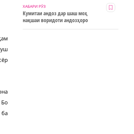
ХАБАРИ РӮЗ
Кумитаи андоз дар шаш моҳ
нақшаи воридоти андозҳоро
123% иҷро кард
ҳам
вуш
сёр
она
 Бо
 ба