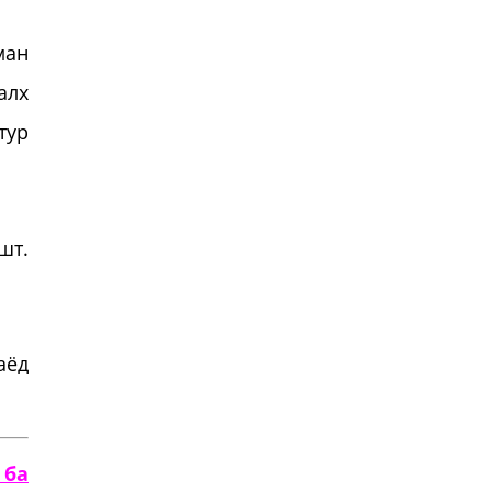
ман
алх
тур
шт.
аёд
 ба