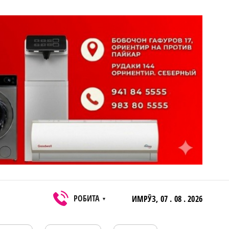
РОБИТА
ИМРӮЗ,
07 . 08 . 2026
▼