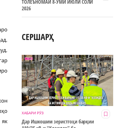
ТОЛЕЪНОМАИ 8-УМИ ИЮЛИ СОЛИ
2026
аро
СЕРШАРҲ
ад.
уд.
гар
мро
кон
рҳо
ХАБАРИ РӮЗ
 як
Дар Ишкошим зеристгоҳи барқии