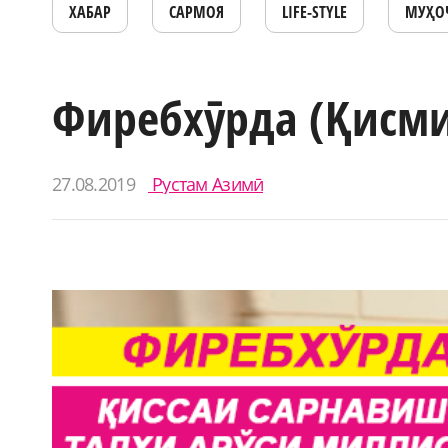
ХАБАР
САРМОЯ
LIFE-STYLE
МУҲО
Фиребхӯрда (Қисми
27.08.2019
Рустам Азимӣ