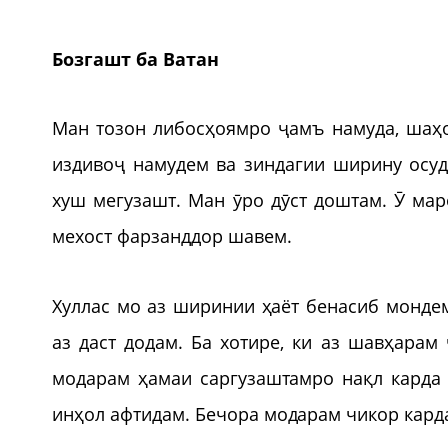
Бозгашт ба Ватан
Ман тозон либосҳоямро ҷамъ намуда, шаҳ
издивоҷ намудем ва зиндагии ширину осуд
хуш мегузашт. Ман ӯро дӯст доштам. Ӯ мар
мехост фарзанддор шавем.
Хуллас мо аз ширинии ҳаёт бенасиб мондем
аз даст додам. Ба хотире, ки аз шавҳарам
модарам ҳамаи саргузаштамро нақл карда 
инҳол афтидам. Бечора модарам чикор карда