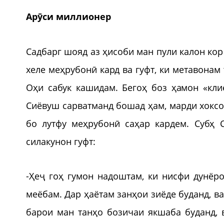
Арӯси миллионер
Садбарг шояд аз ҳисоби ман пули калон кор
хеле меҳрубонӣ кард ва гуфт, ки метавонам
Оҳи сабук кашидам. Бегоҳ боз ҳамон «кли
Сиёвуш сарватманд бошад ҳам, марди хоксо
бо лутфу меҳрубонӣ саҳар кардем. Субҳ
силакунон гуфт:
-Ҳеҷ гоҳ гумон надоштам, ки нисфи дунёро
меёбам. Дар ҳаётам занҳои зиёде буданд, в
барои ман танҳо бозичаи якшаба буданд, в