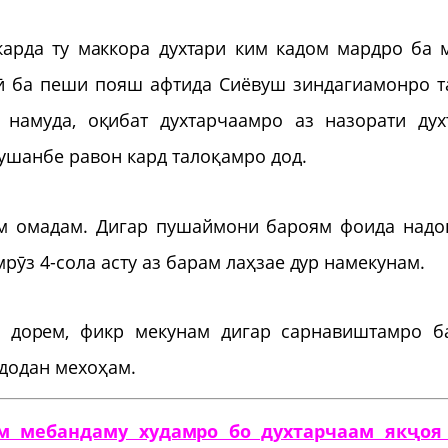
арда ту маккора духтари ким кадом мардро ба 
рӣ ба пеши пояш афтида Сиёвуш зиндагиамонро т
намуда, оқибат духтарчаамро аз назорати дух
ушанбе равон кард талоқамро дод.
ам омадам. Дигар пушаймони бароям фоида надо
рӯз 4-сола асту аз барам лаҳзае дур намекунам.
 дорем, фикр мекунам дигар сарнавиштамро б
 додан мехоҳам.
м мебандаму худамро бо духтарчаам якҷоя