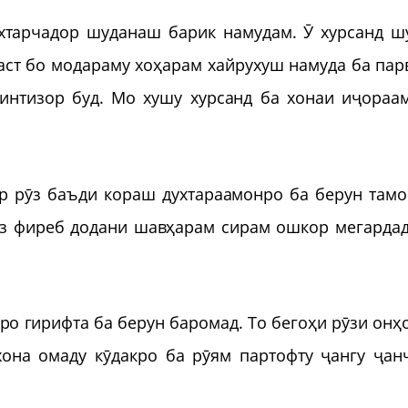
хтарчадор шуданаш барик намудам. Ӯ хурсанд ш
аст бо модараму хоҳарам хайрухуш намуда ба пар
интизор буд. Мо хушу хурсанд ба хонаи иҷораа
р рӯз баъди кораш духтараамонро ба берун там
аз фиреб додани шавҳарам сирам ошкор мегардад
ро гирифта ба берун баромад. То бегоҳи рӯзи онҳ
она омаду кӯдакро ба рӯям партофту ҷангу ҷан