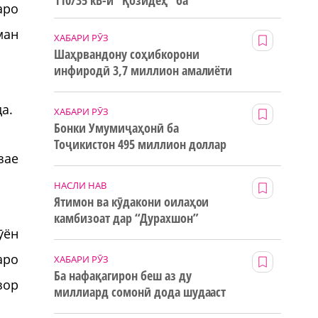
110/35 кВ-и “Қозидеҳ” ба
аро
истифода дода мешавад
ман
ХАБАРИ РӮЗ
Шаҳрвандону соҳибкорони
инфиродӣ 3,7 миллион амалиёти
ғайринақдӣ анҷом додаанд
а.
ХАБАРИ РӮЗ
Бонки Умумиҷаҳонӣ ба
Тоҷикистон 495 миллион доллар
зае
маблағи грантӣ додааст
НАСЛИ НАВ
Ятимон ва кӯдакони оилаҳои
камбизоат дар “Дурахшон”
ӯён
истироҳат мекунанд
аро
ХАБАРИ РӮЗ
Ба нафақагирон беш аз ду
зор
миллиард сомонӣ дода шудааст