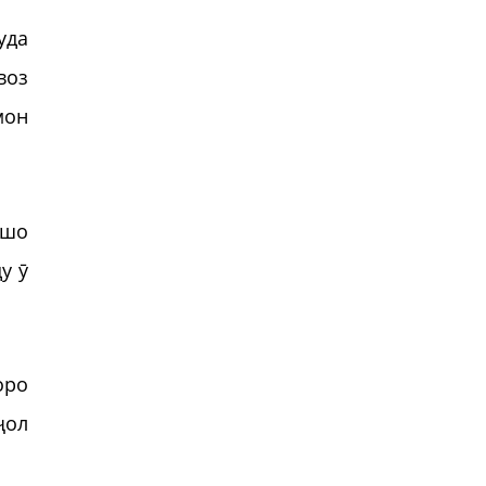
уда
воз
мон
ошо
у ӯ
оро
ҷол