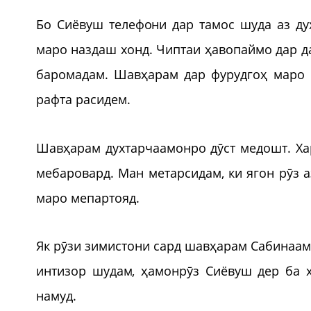
Бо Сиёвуш телефони дар тамос шуда аз ду
маро наздаш хонд. Чиптаи ҳавопаймо дар д
баромадам. Шавҳарам дар фурудгоҳ маро 
рафта расидем.
Шавҳарам духтарчаамонро дӯст медошт. Ха
мебаровард. Ман метарсидам, ки ягон рӯз 
маро мепартояд.
Як рӯзи зимистони сард шавҳарам Сабинаам
интизор шудам, ҳамонрӯз Сиёвуш дер ба х
намуд.