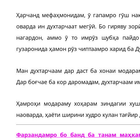
Ҳарчанд мефаҳмонидам, ӯ гапамро гӯш нак
оварда ин духтарчаат мегӯӣ. Бо гиряву зо
нагардон, аммо ӯ то имрӯз шубҳа пайдо 
гузаронида ҳамон рӯз чиптаамро харид ба Д
Ман духтарчаам дар даст ба хонаи модар
Дар боғчае ба кор даромадам, духтарчаам им
Ҳамроҳи модараму хоҳарам зиндагии хуш
наоварда, ҳаёти ширини худро кулан тағйир
Фарзандамро бо банд ба танам маҳка