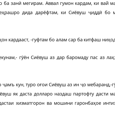
ро ба занӣ мегирам. Аввал гумон кардам, ки вай м
меҳрашро дида дарёфтам, ки Сиёвуш ҷиддӣ бо 
н кардааст, -гуфтам бо алам сар ба китфаш ниҳод
екунам,- гӯён Сиёвуш аз дар баромаду пас аз лаҳ
о ҷамъ кун, туро оғои Сиёвуш аз ин ҷо мебаранд,-г
ёвуш як даста долларо наздаш партофту дасти м
дастаи хизматгорон ва мошини гаронбаҳое инти