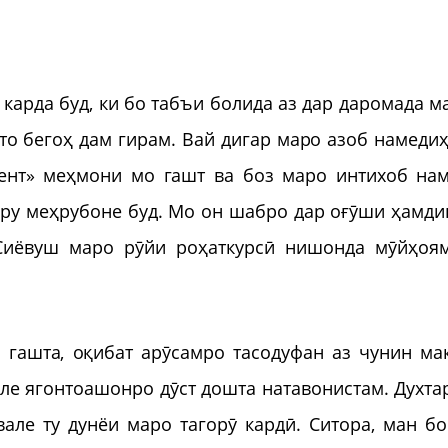
 карда буд, ки бо табъи болида аз дар даромада м
 то бегоҳ дам гирам. Вай дигар маро азоб намедиҳ
ент» меҳмони мо гашт ва боз маро интихоб нам
ру меҳрубоне буд. Мо он шабро дар оғӯши ҳамди
 Сиёвуш маро рӯйи роҳаткурсӣ нишонда мӯйҳоя
 гашта, оқибат арӯсамро тасодуфан аз чунин ма
але ягонтоашонро дӯст дошта натавонистам. Духта
але ту дунёи маро тагорӯ кардӣ. Ситора, ман бо