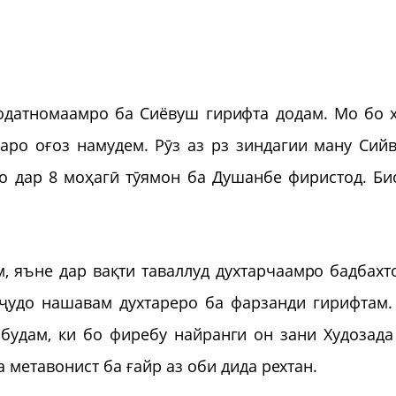
одатномаамро ба Сиёвуш гирифта додам. Мо бо 
аро оғоз намудем. Рӯз аз рз зиндагии ману Сий
о дар 8 моҳагӣ тӯямон ба Душанбе фиристод. Би
, яъне дар вақти таваллуд духтарчаамро бадбахт
 ҷудо нашавам духтареро ба фарзанди гирифтам.
будам, ки бо фиребу найранги он зани Худозада
 метавонист ба ғайр аз оби дида рехтан.