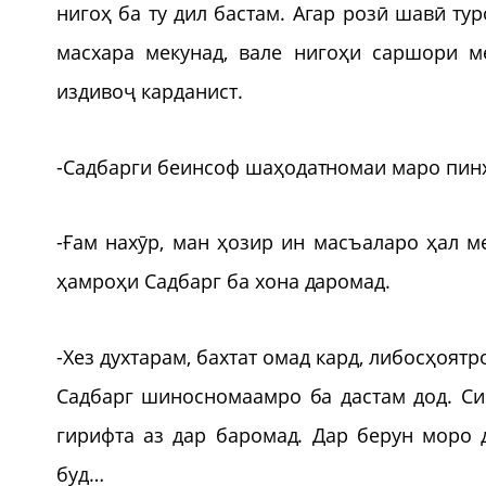
нигоҳ ба ту дил бастам. Агар розӣ шавӣ ту
масхара мекунад, вале нигоҳи саршори 
издивоҷ карданист.
-Садбарги беинсоф шаҳодатномаи маро пинҳо
-Ғам нахӯр, ман ҳозир ин масъаларо ҳал м
ҳамроҳи Садбарг ба хона даромад.
-Хез духтарам, бахтат омад кард, либосҳоятр
Садбарг шиносномаамро ба дастам дод. Си
гирифта аз дар баромад. Дар берун моро 
буд…