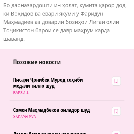
Бо дарназардошти ин ҳолат, кумита қарор дод,
ки Воҳидов ва ёвари якуми ӯ Фаридун
Маҳмадиев аз доварии бозиҳои Лигаи олии
Тоҷикистон барои се давр маҳрум карда
шаванд.
Похожие новости
Писари Ҷонибек Мурод соҳиби
медали тилло шуд
ВАРЗИШ
Сомон Маҳмадбеков оиладор шуд
ХАБАРИ РӮЗ
Ламин Ямал рекорди нав гузошт