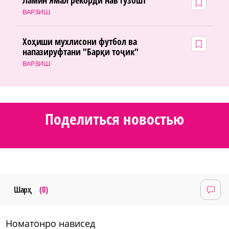
ВАРЗИШ
Хоҳиши мухлисони футбол ва
напазируфтани "Барқи тоҷик"
ВАРЗИШ
Поделиться новостью
Шарҳ
(0)
номатонро нависед