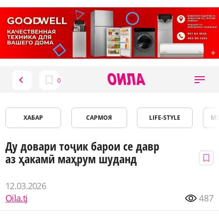
ХАБАР
САРМОЯ
LIFE-STYLE
М
Ду довари тоҷик барои се давр
аз ҳакамӣ маҳрум шуданд
12.03.2026
Oila.tj
487