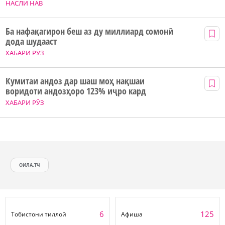
НАСЛИ НАВ
Ба нафақагирон беш аз ду миллиард сомонӣ
дода шудааст
ХАБАРИ РӮЗ
Кумитаи андоз дар шаш моҳ нақшаи
воридоти андозҳоро 123% иҷро кард
ХАБАРИ РӮЗ
ОИЛА.ТЧ
6
125
Тобистони тиллоӣ
Афиша