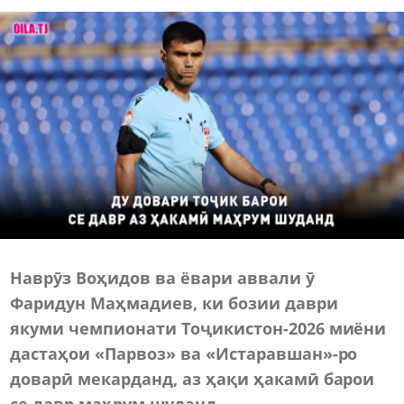
Наврӯз Воҳидов ва ёвари аввали ӯ
Фаридун Маҳмадиев, ки бозии даври
якуми чемпионати Тоҷикистон-2026 миёни
дастаҳои «Парвоз» ва «Истаравшан»-ро
доварӣ мекарданд, аз ҳақи ҳакамӣ барои
се давр маҳрум шуданд.