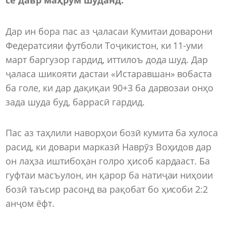
Дар ин бора пас аз ҷаласаи Кумитаи доварони
Федератсияи футболи Тоҷикистон, ки 11-уми
март баргузор гардид, иттилоъ дода шуд. Дар
ҷаласа шикояти дастаи «Истаравшан» вобаста
ба голе, ки дар дақиқаи 90+3 ба дарвозаи онҳо
зада шуда буд, баррасӣ гардид.
Пас аз таҳлили наворҳои бозӣ кумита ба хулоса
расид, ки довари марказӣ Наврӯз Воҳидов дар
он лаҳза иштибоҳан голро ҳисоб кардааст. Ба
гуфтаи масъулон, ин қарор ба натиҷаи ниҳоии
бозӣ таъсир расонд ва рақобат бо ҳисоби 2:2
анҷом ёфт.