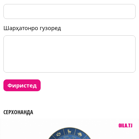
шарҳатонро гузоред
фиристед
СЕРХОНАНДА