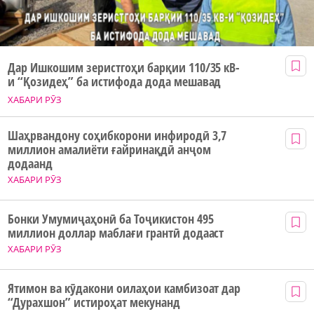
Дар Ишкошим зеристгоҳи барқии 110/35 кВ-
и “Қозидеҳ” ба истифода дода мешавад
ХАБАРИ РӮЗ
Шаҳрвандону соҳибкорони инфиродӣ 3,7
миллион амалиёти ғайринақдӣ анҷом
додаанд
ХАБАРИ РӮЗ
Бонки Умумиҷаҳонӣ ба Тоҷикистон 495
миллион доллар маблағи грантӣ додааст
ХАБАРИ РӮЗ
Ятимон ва кӯдакони оилаҳои камбизоат дар
“Дурахшон” истироҳат мекунанд