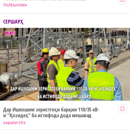
ТОЛЕЪНОМА
СЕРШАРҲ
Дар Ишкошим зеристгоҳи барқии 110/35 кВ-
и “Қозидеҳ” ба истифода дода мешавад
ХАБАРИ РӮЗ