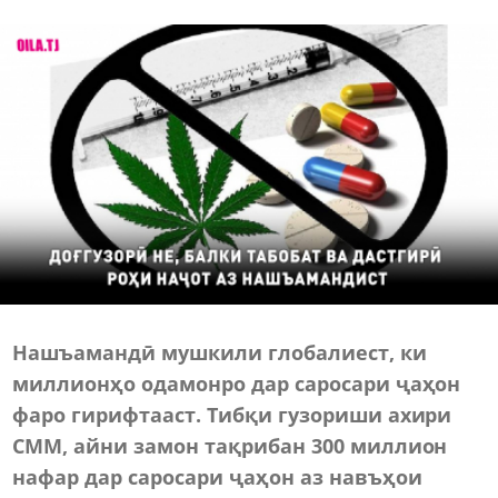
Нашъамандӣ мушкили глобалиест, ки
миллионҳо одамонро дар саросари ҷаҳон
фаро гирифтааст. Тибқи гузориши ахири
СММ, айни замон тақрибан 300 миллион
нафар дар саросари ҷаҳон аз навъҳои