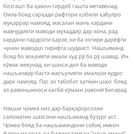
бозгашт ба ҳамон гирдоб гашта метавонад.
Оила бояд сарҳади рафтори қобили қабулро
муқаррар намояд, масалан манъ кардани
мавҷудияти маводи мухаддир дар хона, рад
кардани пардохти қарзе, ки ба хотири дарёфти
чунин маводҳо гирифта шудааст. Нашъаманд
бояд бо воқеияти амали худ рӯ ба рӯ шавад. Ин
кӯмак мекунад, ки шахси дил ба маводи
нашъаовар баста масъулияти амалҳои худро
дарк намояд. Пас аз табобат ҳатман шахс бояд
аз равоншиноси касбӣ кӯмаки равонӣ бигирад
Нақши ҷомеа низ дар барқарорсозии
саломатии шахсони нашъаманд бузург аст.
Ҷомеа бояд ба нашъамандони собиқ имкон
фароҳам орад, ки бидуни тамғаи "нашъаманд"