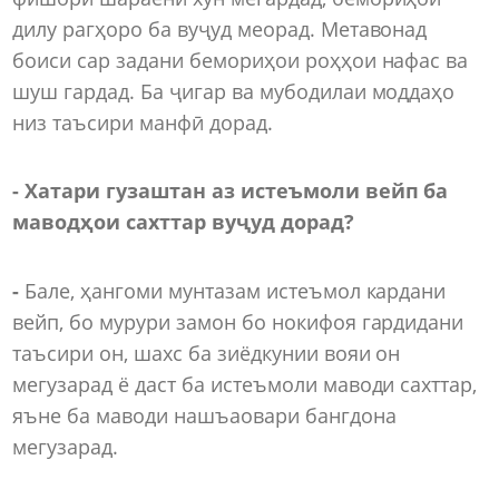
дилу рагҳоро ба вуҷуд меорад. Метавонад
боиси сар задани бемориҳои роҳҳои нафас ва
шуш гардад. Ба ҷигар ва мубодилаи моддаҳо
низ таъсири манфӣ дорад.
- Хатари гузаштан аз истеъмоли вейп ба
маводҳои сахттар вуҷуд дорад?
-
Бале, ҳангоми мунтазам истеъмол кардани
вейп, бо мурури замон бо нокифоя гардидани
таъсири он, шахс ба зиёдкунии вояи он
мегузарад ё даст ба истеъмоли маводи сахттар,
яъне ба маводи нашъаовари бангдона
мегузарад.