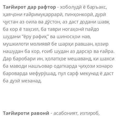
Тағйирот дар рафтор
- хоболудӣ ё баръакс,
ҳаяҷони ғайримуқаррарӣ, пинҳонкорӣ, дурӣ
ҷустан аз оила ва дӯстон, аз даст додани шавқ
ба кор ё таҳсил, ба таври ногаҳонӣ пайдо
шудани “ёру рафиқ” ва шиносҳои нав,
мушкилоти молиявӣ бе шарҳи равшан, ҳозир
нашудан ба кор, ғоиб шудан аз дарсҳо ва ғайра.
Дар баробари ин, ҳолатҳое мешаванд, ки шахси
ба маводи нашъовар одаткарда ҷиҳози хонаро
бароварда мефурӯшад, пул сарф мекунад ё даст
ба дузӣ мезанад.
Тағйироти равонӣ
- асабоният, изтироб,