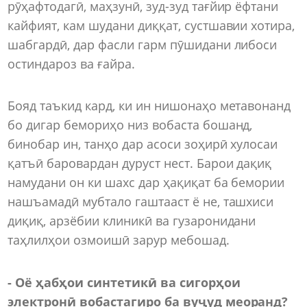
рӯҳафтодагӣ, маҳзунӣ, зуд-зуд тағйир ёфтани
кайфият, кам шудани диққат, сустшавии хотира,
шабгардӣ, дар фасли гарм пӯшидани либоси
остиндароз ва ғайра.
Бояд таъкид кард, ки ин нишонаҳо метавонанд
бо дигар бемориҳо низ вобаста бошанд,
бинобар ин, танҳо дар асоси зоҳирӣ хулосаи
қатъӣ баровардан дуруст нест. Барои дақиқ
намудани он ки шахс дар ҳақиқат ба бемории
нашъамадӣ мубтало гаштааст ё не, ташхиси
диқиқ, арзёбии клиникӣ ва гузаронидани
таҳлилҳои озмоишӣ зарур мебошад.
- Оё ҳабҳои синтетикӣ ва сигорҳои
электронӣ вобастагиро ба вуҷуд меоранд?