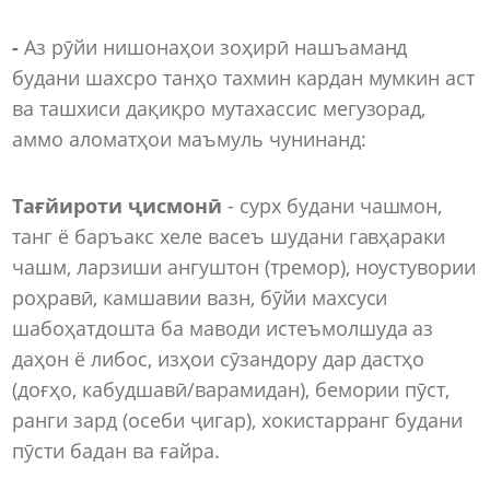
-
Аз рӯйи нишонаҳои зоҳирӣ нашъаманд
будани шахсро танҳо тахмин кардан мумкин аст
ва ташхиси дақиқро мутахассис мегузорад,
аммо аломатҳои маъмуль чунинанд:
Тағйироти ҷисмонӣ
- сурх будани чашмон,
танг ё баръакс хеле васеъ шудани гавҳараки
чашм, ларзиши ангуштон (тремор), ноустувории
роҳравӣ, камшавии вазн, бӯйи махсуси
шабоҳатдошта ба маводи истеъмолшуда аз
даҳон ё либос, изҳои сӯзандору дар дастҳо
(доғҳо, кабудшавӣ/варамидан), бемории пӯст,
ранги зард (осеби ҷигар), хокистарранг будани
пӯсти бадан ва ғайра.