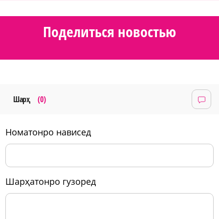
Поделиться новостью
Шарҳ
(0)
номатонро нависед
шарҳатонро гузоред