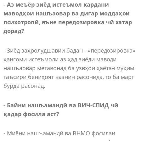
- Аз меъёр зиёд истеъмол кардани
маводҳои нашъаовар ва дигар моддаҳои
психотропӣ, яъне передозировка чӣ хатар
дорад?
- Зиёд заҳролудшавии бадан - «передозировка»
ҳангоми истеъмоли аз ҳад зиёди маводи
нашъаовар метавонад ба узвҳои ҳаётан муҳим
таъсири бениҳоят вазнин расонида, то ба марг
бурда расонад.
-
Байни нашъамандӣ ва ВИЧ-СПИД ч
ӣ
қадар фосила аст?
- Миёни нашъамандӣ ва ВНМО фосилаи