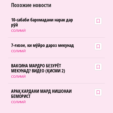
Похожие новости
10-сабаби баромадани нарак дар
рӯй
СОЛИМӢ
7-ғизое, ки мӯйро дароз мекунад
СОЛИМӢ
ВАКСИНА МАРДРО БЕЗУРЁТ
МЕКУНАД? ВИДЕО (ҚИСМИ 2)
СОЛИМӢ
АРАҚ КАРДАНИ МАРД НИШОНАИ
БЕМОРИСТ
СОЛИМӢ