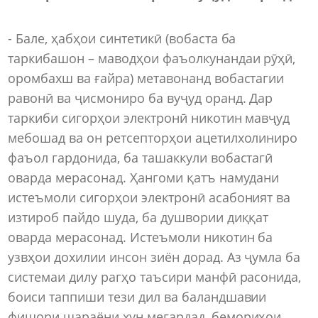
- Бале, ҳабҳои синтетикӣ (вобаста ба
таркибашон – маводҳои фаъолкунандаи рӯҳӣ,
оромбахш ва ғайра) метавонанд вобастагии
равонӣ ва ҷисмониро ба вуҷуд оранд. Дар
таркиби сигорҳои электронӣ никотин мавҷуд
мебошад ва он ретсепторҳои ацетилхолиниро
фаъол гардонида, ба ташаккули вобастагӣ
оварда мерасонад. Ҳангоми қатъ намудани
истеъмоли сигорҳои электронӣ асабоният ва
изтироб пайдо шуда, ба душвории диққат
оварда мерасонад. Истеъмоли никотин ба
узвҳои дохилии инсон зиён дорад. Аз ҷумла ба
системаи дилу рагҳо таъсири манфӣ расонида,
боиси таппиши тези дил ва баландшавии
фишори шараёни хун мегардад, бемориҳои