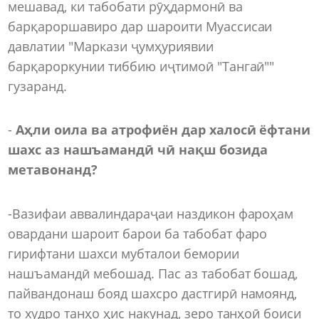
мешавад, ки табобати рӯҳдармонӣ ва
барқароршавиро дар шароити Муассисаи
давлатии "Маркази ҷумҳуриявии
барқароркунии тиббию иҷтимоӣ "Тангаӣ""
гузаранд.
-
Аҳли оила ва атрофиён дар халосӣ ёфтани
шахс аз нашъамандӣ чӣ нақш бозида
метавонанд?
-Вазифаи аввалиндараҷаи наздикон фароҳам
овардани шароит барои ба табобат фаро
гирифтани шахси мубталои бемории
нашъамандӣ мебошад. Пас аз табобат бошад,
пайвандонаш бояд шахсро дастгирӣ намоянд,
то худро танҳо ҳис накунад, зеро танҳоӣ боиси