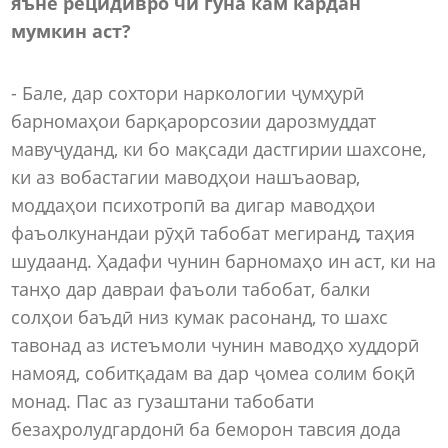
яъне рецидивро ч
ӣ
гуна кам кардан
мумкин аст?
- Бале, дар сохтори наркологии ҷумҳурӣ
барномаҳои барқарорсозии дарозмуддат
мавуҷуданд, ки бо мақсади дастгирии шахсоне,
ки аз вобастагии маводҳои нашъаовар,
моддаҳои психотропӣ ва дигар маводҳои
фаъолкунандаи рӯҳӣ табобат мегиранд, таҳия
шудаанд. Ҳадафи чунин барномаҳо ин аст, ки на
танҳо дар давраи фаъоли табобат, балки
солҳои баъдӣ низ кумак расонанд, то шахс
тавонад аз истеъмоли чунин маводҳо худдорӣ
намояд, собитқадам ва дар ҷомеа солим боқӣ
монад. Пас аз гузаштани табобати
безаҳролудгардонӣ ба беморон тавсия дода