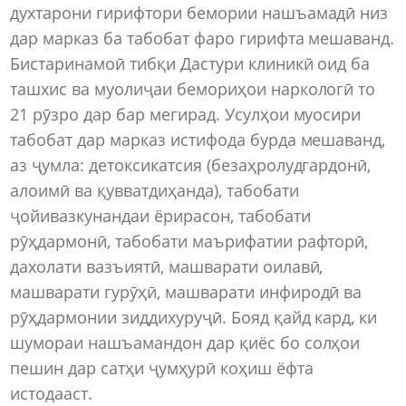
духтарони гирифтори бемории нашъамадӣ низ
дар марказ ба табобат фаро гирифта мешаванд.
Бистаринамоӣ тибқи Дастури клиникӣ оид ба
ташхис ва муолиҷаи бемориҳои наркологӣ то
21 рӯзро дар бар мегирад. Усулҳои муосири
табобат дар марказ истифода бурда мешаванд,
аз ҷумла: детоксикатсия (безаҳролудгардонӣ,
алоимӣ ва қувватдиҳанда), табобати
ҷойивазкунандаи ёрирасон, табобати
рӯҳдармонӣ, табобати маърифатии рафторӣ,
дахолати вазъиятӣ, машварати оилавӣ,
машварати гурӯҳӣ, машварати инфиродӣ ва
рӯҳдармонии зиддихуруҷӣ. Бояд қайд кард, ки
шумораи нашъамандон дар қиёс бо солҳои
пешин дар сатҳи ҷумҳурӣ коҳиш ёфта
истодааст.