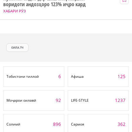
воридоти андозҳоро 123% иҷро кард
ХАБАРИ РӮЗ
ОИЛА.ТЧ
6
125
Тобистони тиллоӣ
Афиша
92
1237
Моҷарои оилавӣ
LIFE-STYLE
896
362
Солимӣ
Сармоя