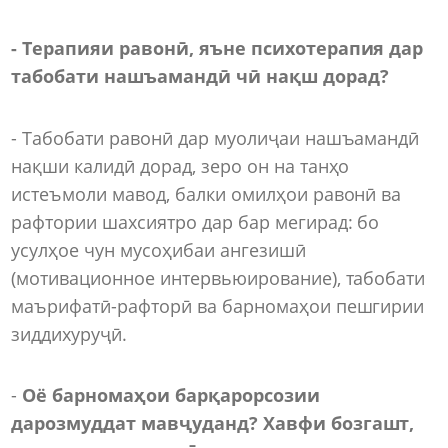
-
Терапияи равонӣ, яъне психотерапия дар
табобати наш
ъ
амандӣ чӣ нақш дорад?
- Табобати равонӣ дар муолиҷаи нашъамандӣ
нақши калидӣ дорад, зеро он на танҳо
истеъмоли мавод, балки омилҳои равонӣ ва
рафтории шахсиятро дар бар мегирад: бо
усулҳое чун мусоҳибаи ангезишӣ
(мотивационное интервьюирование), табобати
маърифатӣ-рафторӣ ва барномаҳои пешгирии
зиддихуруҷӣ.
-
Оё барномаҳои барқарорсозии
дарозмуддат мавҷуданд? Хавфи бозгашт,