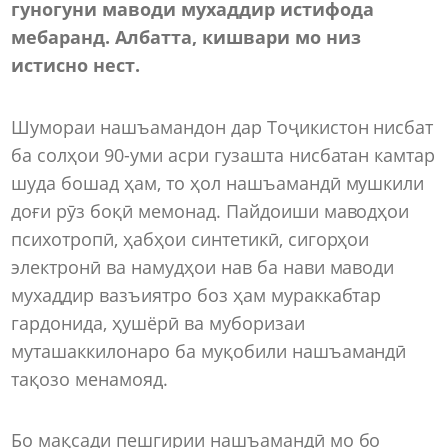
гуногуни маводи мухаддир истифода
мебаранд. Албатта, кишвари мо низ
истисно нест.
Шумораи нашъамандон дар Тоҷикистон нисбат
ба солҳои 90-уми асри гузашта нисбатан камтар
шуда бошад ҳам, то ҳол нашъамандӣ мушкили
доғи рӯз боқӣ мемонад. Пайдоиши маводҳои
психотропӣ, ҳабҳои синтетикӣ, сигорҳои
электронӣ ва намудҳои нав ба нави маводи
мухаддир вазъиятро боз ҳам мураккабтар
гардонида, ҳушёрӣ ва муборизаи
муташаккилонаро ба муқобили нашъамандӣ
тақозо менамояд.
Бо мақсади пешгирии нашъамандӣ мо бо