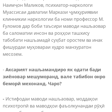
Наимҷон Маликов, психиатор-наркологи
Муассисаи давлатии Маркази ҷумҳуриявии
клинникии наркологии ба номи профессор М.
Ғуломов дар боби таъсири маводи нашъаовар
ба саломатии инсон ва роҳҳои ташхису
табобати нашъамадӣ суҳбат оростем ва инак
фишурдаи муҳовараи худро манзуратон
месозем.
-
А
к
сарият нашъамандиро як одати бади
зиёновар мешуморанд, вале табибон онро
беморӣ мехонанд. Чаро?
-
Истифодаи маводи нашъаовар, моддаҳои
психотропӣ ва маводҳои фаъолкунандаи рӯҳӣ