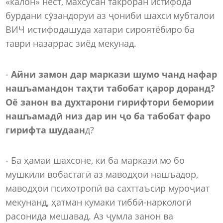
«калон» нест, махсусан такроран истифода
бурдани сӯзандоруи аз ҷониби шахси мубталои
ВИЧ истифодашуда хатари сироятёбиро ба
таври назаррас зиёд мекунад.
-
Айни замон дар маркази шумо чанд нафар
нашъамандон таҳти табобат қарор доранд?
Оё занон ва духтарони гирифтори бемории
нашъамадӣ низ дар ин ҷо ба табобат фаро
гирифта шудаан
д?
- Ба ҳамаи шахсоне, ки ба маркази мо бо
мушкили вобастагӣ аз маводҳои нашъадор,
маводҳои психотропӣ ва сахттаъсир муроҷиат
мекунанд, ҳатман кумаки тиббӣ-наркологӣ
расонида мешавад. Аз ҷумла занон ва