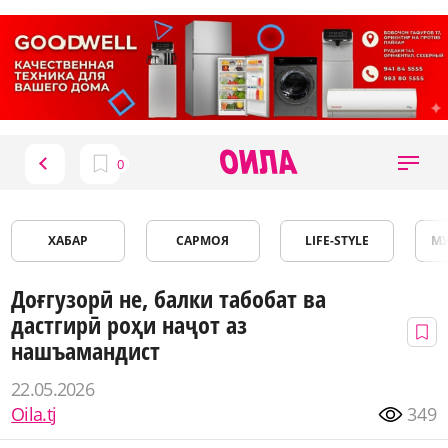
ХАБАР
САРМОЯ
LIFE-STYLE
М
Доғгузорӣ не, балки табобат ва
дастгирӣ роҳи наҷот аз
нашъамандист
22.05.2026
Oila.tj
349