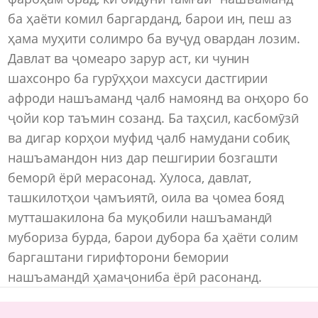
ба ҳаёти комил баргарданд, барои ин, пеш аз
ҳама муҳити солимро ба вуҷуд овардан лозим.
Давлат ва ҷомеаро зарур аст, ки чунин
шахсонро ба гурӯҳҳои махсуси дастгирии
афроди нашъаманд ҷалб намоянд ва онҳоро бо
ҷойи кор таъмин созанд. Ба таҳсил, касбомӯзӣ
ва дигар корҳои муфид ҷалб намудани собиқ
нашъамандон низ дар пешгирии бозгашти
беморӣ ёрӣ мерасонад. Хулоса, давлат,
ташкилотҳои ҷамъиятӣ, оила ва ҷомеа бояд
мутташакилона ба муқобили нашъамандӣ
мубориза бурда, барои дубора ба ҳаёти солим
баргаштани гирифторони бемории
нашъамандӣ ҳамаҷониба ёрӣ расонанд.