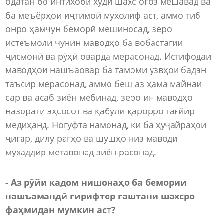
одатан бо интихоби худи шахс оғоз мешавад ва
ба меъёрҳои иҷтимоӣ мухолиф аст, аммо тиб
онро ҳамчун беморӣ мешиносад, зеро
истеъмоли чунин маводҳо ба вобастагии
ҷисмонӣ ва рӯҳӣ оварда мерасонад. Истифодаи
маводҳои нашъаовар ба тамоми узвҳои бадан
таъсир мерасонад, аммо беш аз ҳама майнаи
сар ва асаб зиён мебинад, зеро ин маводҳо
назорати эҳсосот ва қабули қарорро тағйир
медиҳанд. Ногуфта намонад, ки ба ҳуҷайраҳои
ҷигар, дилу рагҳо ва шушҳо низ маводи
мухаддир метавонад зиён расонад.
- Аз рӯйи кадом нишонаҳо ба бемории
нашъамандӣ гирифтор гаштани шахсро
фаҳмидан мумкин аст?