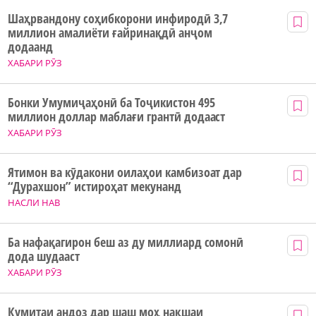
Шаҳрвандону соҳибкорони инфиродӣ 3,7
миллион амалиёти ғайринақдӣ анҷом
додаанд
ХАБАРИ РӮЗ
Бонки Умумиҷаҳонӣ ба Тоҷикистон 495
миллион доллар маблағи грантӣ додааст
ХАБАРИ РӮЗ
Ятимон ва кӯдакони оилаҳои камбизоат дар
“Дурахшон” истироҳат мекунанд
НАСЛИ НАВ
Ба нафақагирон беш аз ду миллиард сомонӣ
дода шудааст
ХАБАРИ РӮЗ
Кумитаи андоз дар шаш моҳ нақшаи