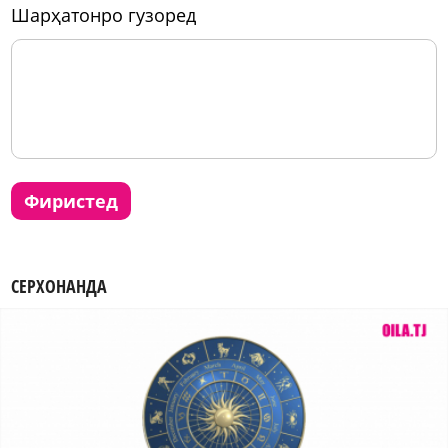
шарҳатонро гузоред
фиристед
СЕРХОНАНДА