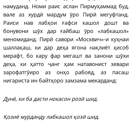
намуданд. Номи раис аслан Пирмуҳаммад буд,
вале аз хурдӣ мардум ӯро Пирӣ мегуфтанд.
Раиси нав лабҳои ғафси кашол дошт ва
бонувони шӯх дар ғайбаш ӯро «лабкашол»
меномиданд. Пирӣ савори «Москвич»-и куҳнаи
шаллақаш, ки дар деҳа ягона нақлиёт ҳисоб
мерафт, бо кару фар мегашт ва занони шӯхи
деҳа, ки ҳатто ҷанг ҳам натавонист зевари
зарофатгӯиро аз онҳо рабояд, аз пасаш
нигариста ин байтҳоро замзама мекарданд:
Дунё, ки ба дасти нокасон розӣ шид.
Қозиё мурданду лабкашол қозӣ шид.