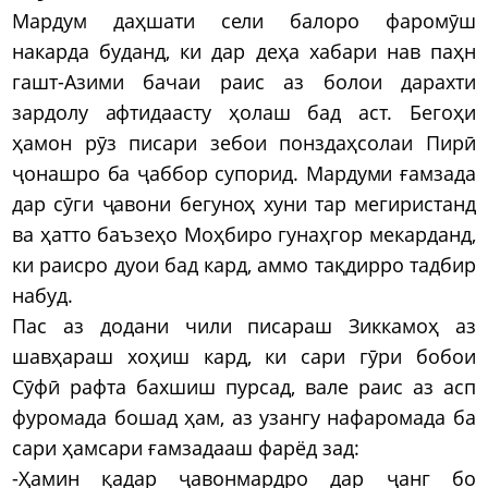
Мардум даҳшати сели балоро фаромӯш
накарда буданд, ки дар деҳа хабари нав паҳн
гашт-Азими бачаи раис аз болои дарахти
зардолу афтидаасту ҳолаш бад аст. Бегоҳи
ҳамон рӯз писари зебои понздаҳсолаи Пирӣ
ҷонашро ба ҷаббор супорид. Мардуми ғамзада
дар сӯги ҷавони бегуноҳ хуни тар мегиристанд
ва ҳатто баъзеҳо Моҳбиро гунаҳгор мекарданд,
ки раисро дуои бад кард, аммо тақдирро тадбир
набуд.
Пас аз додани чили писараш Зиккамоҳ аз
шавҳараш хоҳиш кард, ки сари гӯри бобои
Сӯфӣ рафта бахшиш пурсад, вале раис аз асп
фуромада бошад ҳам, аз узангу нафаромада ба
сари ҳамсари ғамзадааш фарёд зад:
-Ҳамин қадар ҷавонмардро дар ҷанг бо