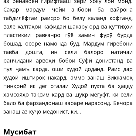
аз бенавоён гирифтааш зери хоку лой монд.
Саҳар мардум ҷойи анбори ба вайрона
табдилёфтаи раисро бо белу каланд кофтанд,
вале халтаҳои кафидаи шакару орд ва қуттиҳои
пластикии равғанро гӯё замин фурӯ бурда
бошад, осоре намонда буд. Мардум гиребони
тавба дошта, ин сели балоро натиҷаи
ранҷидани арвоҳи бобои Сӯфӣ донистанд ва
пул ҷамъ карда, оши худоӣ доданд. Раис дар
худоӣ иштирок накард, аммо занаш Зиккамоҳ
пинҳонӣ як дег оталаи Худоӣ пухта ба ҳаққу
ҳамсояҳо тақсим кард ва шукр мегуфт, ки сели
бало ба фарзандонаш зараре нарасонд. Бечора
занаш аз куҷо медонист, ки…
Мусибат