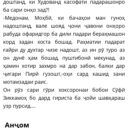
доштанд, ки Худованд касофати падарашонро
ба сари онҳо зад?!
-Медонам, Моҳбӣ, ки бачаҳои ман гуноҳ
надоштанд, вале шояд ҷони ҷавони онҳоро
рабуда офаридгор ба дили падари бераҳмашон
корд задан хоста бошад. Раҳматии падарат
ғайри ду духтар чизе надошт, аз ин рӯ туро аз
он дунё ҳам бошад, пуштибонӣ мекунад, аз
ҳамин хотир захмро на дар забон, балки дар
ҷигари Пирӣ гузошт,-оҳи сард кашид зани
мотамзадаи раис.
Он рӯз сари гӯри хоксоронаи бобои Сӯфӣ
Зиккамоҳ бо дард гириста ба ҷойи шавҳараш
узр пурсид….
Анҷом