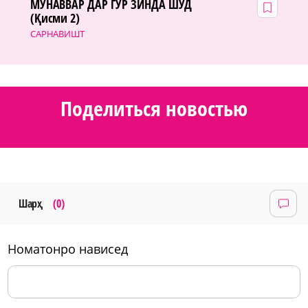
МУНАВВАР ДАР ГӮР ЗИНДА ШУД
(Қисми 2)
САРНАВИШТ
Поделиться новостью
Шарҳ
(0)
номатонро нависед