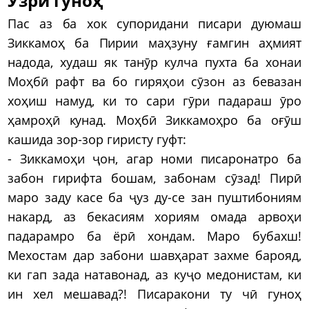
Узри гуноҳ
Пас аз ба хок супоридани писари дуюмаш
Зиккамоҳ ба Пирии маҳзуну ғамгин аҳмият
надода, худаш як танӯр кулча пухта ба хонаи
Моҳбӣ рафт ва бо гиряҳои сӯзон аз бевазан
хоҳиш намуд, ки то сари гӯри падараш ӯро
ҳамроҳӣ кунад. Моҳбӣ Зиккамоҳро ба оғӯш
кашида зор-зор гиристу гуфт:
- Зиккамоҳи ҷон, агар номи писаронатро ба
забон гирифта бошам, забонам сӯзад! Пирӣ
маро заду касе ба ҷуз ду-се зан пуштибониям
накард, аз бекасиям хориям омада арвоҳи
падарамро ба ёрӣ хондам. Маро бубахш!
Мехостам дар забони шавҳарат захме барояд,
ки гап зада натавонад, аз куҷо медонистам, ки
ин хел мешавад?! Писаракони ту чӣ гуноҳ