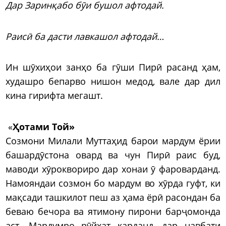
Дар Заринқабо бӯи бушол афтодай.
Раисӣ ба дасти лавкашол афтодай…
Ин шӯхиҳои занҳо ба гӯши Пирӣ расанд ҳам,
худашро бепарво нишон медод, вале дар дил
кина гирифта мегашт.
«
Ҳотами Той»
Созмони Милали Муттаҳид барои мардум ёрии
башардӯстона овард ва чун Пирӣ раис буд,
маводи хӯроквориро дар хонаи ӯ фароварданд.
Намояндаи созмон бо мардум во хӯрда гуфт, ки
мақсади ташкилот пеш аз ҳама ёрӣ расондан ба
беваю бечора ва ятимону пирони барҷомонда
аст. Мардумро рӯйхат карданд, дар навбати