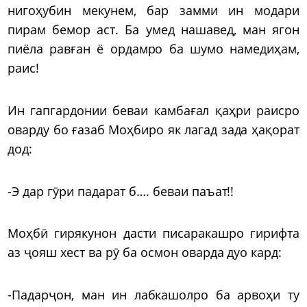
нигоҳубин мекунем, бар замми ин модари
пирам бемор аст. Ба умед нашавед, ман ягон
пиёла равған ё ордамро ба шумо намедиҳам,
раис!
Ин гапгардонии беваи камбағал қаҳри раисро
оварду бо ғазаб Моҳбиро як лагад зада ҳақорат
дод:
-Э дар гӯри падарат б…. беваи паъат!!
Моҳбӣ гирякунон дасти писаракашро гирифта
аз ҷояш хест ва рӯ ба осмон оварда дуо кард:
-Падарҷон, ман ин лабкашолро ба арвоҳи ту