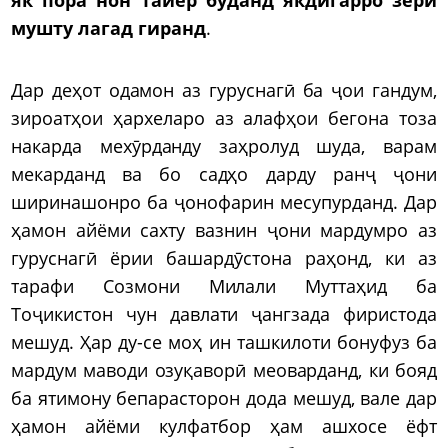
мушту лагад гиранд
.
Дар деҳот одамон аз гуруснагӣ ба ҷои гандум,
зироатҳои ҳархеларо аз алафҳои бегона тоза
накарда мехӯрданду заҳролуд шуда, варам
мекарданд ва бо садҳо дарду ранҷ ҷони
ширинашонро ба ҷонофарин месупурданд. Дар
ҳамон айёми сахту вазнин ҷони мардумро аз
гуруснагӣ ёрии башардӯстона раҳонд, ки аз
тарафи Созмони Милали Муттаҳид ба
Тоҷикистон чун давлати ҷангзада фиристода
мешуд. Ҳар ду-се моҳ ин ташкилоти бонуфуз ба
мардум маводи озуқаворӣ меоварданд, ки бояд
ба ятимону бепарасторон дода мешуд, вале дар
ҳамон айёми кулфатбор ҳам ашхосе ёфт