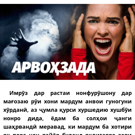
Имрӯз дар растаи нонфурӯшону дар
мағозаю рӯи хони мардум анвои гуногуни
хӯрданӣ, аз ҷумла қурси хуршедию хушбӯи
нонро дида, ёдам ба солҳои ҷанги
шаҳрвандӣ меравад, ки мардум ба хотири
як пора нон тайёр буданд якдигарро зери