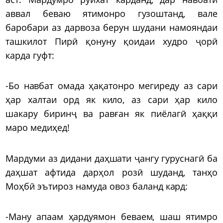
аввал беваю ятимонро гузоштанд, вале
баробари аз дарвоза берун шудани намояндаи
ташкилот Пирӣ қонуну қоидаи худро ҷорӣ
карда гуфт:
-Бо навбат омада ҳақатонро мегиреду аз сари
ҳар халтаи орд як кило, аз сари ҳар кило
шакару биринҷ ва равған як пиёлагӣ ҳаққи
маро медиҳед!
Мардуми аз дидани даҳшати ҷангу гуруснагӣ ба
даҳшат афтида дарҳол розӣ шуданд, танҳо
Моҳбӣ эътироз намуда овоз баланд кард:
-Ману апаам ҳардуямон беваем, шаш ятимро