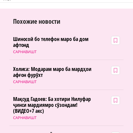
Похожие новости
Шиносоӣ бо телефон маро ба дом
афтонд
САРНАВИШТ
Холиса: Модарам маро ба мардҳои
афғон фурӯхт
САРНАВИШТ
Мақсуд Гадоев: Ба хотири Нилуфар
ҷинси мардиямро сӯзондам!
(ВИДЕО+7 акс)
САРНАВИШТ