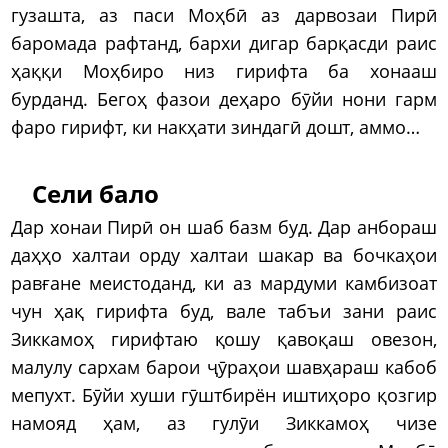
гузашта, аз паси Моҳбӣ аз дарвозаи Пирӣ
баромада рафтанд, бархи дигар барқасди раис
ҳаққи Моҳбиро низ гирифта ба хонааш
бурданд. Бегоҳ фазои деҳаро бӯйи нони гарм
фаро гирифт, ки накҳати зиндагӣ дошт, аммо…
Сели бало
Дар хонаи Пирӣ он шаб базм буд. Дар анбораш
даҳҳо халтаи орду халтаи шакар ва бочкаҳои
равғане меистоданд, ки аз мардуми камбизоат
чун ҳақ гирифта буд, вале табъи зани раис
Зиккамоҳ гирифтаю қошу қавоқаш овезон,
малулу сархам барои ҷӯраҳои шавҳараш кабоб
мепухт. Бӯйи хуши гӯштбирён иштиҳоро қозгир
намояд ҳам, аз гулӯи Зиккамоҳ чизе