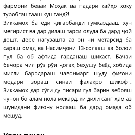
фармони беваи Моҳак ва падари кайҳо хоку
туробгаштааш куштанд?!
Зиккамоҳ ба ёди ҷигарбанди гумкардааш хун
мегирист ва дар дилаш тарси олуда ба дард ҷой
дошт. Дере нагузашта аз он чи метарсид ба
сараш омад ва Насимҷони 13-солааш аз болои
пул ба об афтида гарданаш шикаст. Бачаи
бечора чил рӯз рӯи ҷогаҳ беҳушу беёд хобида
мисли бародараш ҷавонмарг шуду фиғони
модари зораш синаи фалакро шикофт.
Зиккамоҳ дар сӯги ду писари гул барин зебояш
чунон бо алам нола мекард, ки дили санг ҳам аз
шунидани фиғону нолааш ба дард омада об
мешуд.