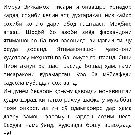
Имрӯз Зиккамоҳ писари ягонаашро хонадор
карда, соҳиби келин аст, духтаракаш низ кайҳо
соҳиби хонаю дари обод гаштааст. Моҳбию
апааш Шоҳбӣ бо азоби зиёд фарзандони
ятимашонро ба воя расонида, зиндагии тинҷу
осуда доранд. Ятимаконашон ҷавонони
худотарсу меҳнатӣ ва баномусе гаштаанд. Сини
Пирӣ акнун ба шаст расида бошад ҳам, ғами
писаракони ғӯрамаргаш ӯро ба мӯйсафеди
садсола мубаддал сохтаанд.
Ин дунёи бекарон қонуну қавоиди нонавиштаи
худро дорад, ки танҳо раҳму шафқату муҳаббат
пояи онҳост, аз ин рӯ одамгариро дар ҳама
давру замон фаромӯш кардан лозим нест.
Беҳуда намегӯянд: Худозада бошу арвоҳзада
не!