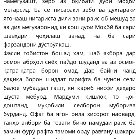
намегузашт, зеро аз оқибати дуои Моҳбӣ
метарсид. Ба се писараки зебо ва духтараки
ягонааш нигариста дили зани раис об мешуд ва
аз дил мегузаронид, ки кош дуои Моҳбӣ ба сари
шавҳари ҷоҳилаш занад, на ба сари
фарзандони дӯстрӯякаш.
Фасли тобистон бошад ҳам, шаб якбора дар
осмон абрҳои сиёҳ пайдо шуданд ва аз осмон
қатра-қатра борон омад. Дар байни чанд
дақиқа борон шиддат гирифта ба чунон сели
балое мубаддал гашт, ки қариб нисфи деҳаро
шуста мебурд. Мардуми қишлоқ то ҷон
доштанд, муқобили селборон мубориза
бурданд. Офат ба ягон оила хисорот наовард,
танҳо анбори ба тозагӣ бино намудаи раис ба
замин фурӯ рафта тамоми орду равғану шакари