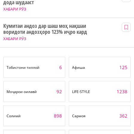
дода шудааст
ХАБАРИ РӮЗ
Кумитаи андоз дар шаш моҳ нақшаи
воридоти андозҳоро 123% иҷро кард
ХАБАРИ РӮЗ
6
125
Тобистони тиллоӣ
Афиша
92
1238
Моҷарои оилавӣ
LIFE-STYLE
898
362
Солимӣ
Сармоя