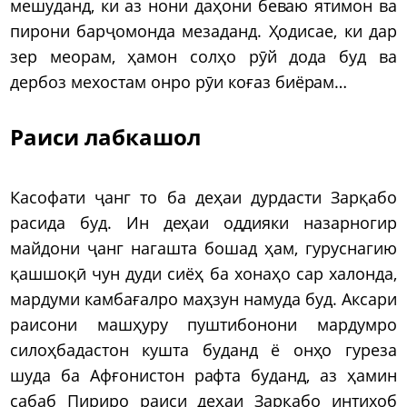
мешуданд, ки аз нони даҳони беваю ятимон ва
пирони барҷомонда мезаданд. Ҳодисае, ки дар
зер меорам, ҳамон солҳо рӯй дода буд ва
дербоз мехостам онро рӯи коғаз биёрам…
Раиси лабкашол
Касофати ҷанг то ба деҳаи дурдасти Зарқабо
расида буд. Ин деҳаи оддияки назарногир
майдони ҷанг нагашта бошад ҳам, гуруснагию
қашшоқӣ чун дуди сиёҳ ба хонаҳо сар халонда,
мардуми камбағалро маҳзун намуда буд. Аксари
раисони машҳуру пуштибонони мардумро
силоҳбадастон кушта буданд ё онҳо гуреза
шуда ба Афғонистон рафта буданд, аз ҳамин
сабаб Пириро раиси деҳаи Зарқабо интихоб