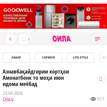
ХАБАР
САРМОЯ
LIFE-STYLE
М
Азнавбақайдгирии кортҳои
Амонатбонк то моҳи июн
идома меёбад
23.04.2026
Oila.tj
517