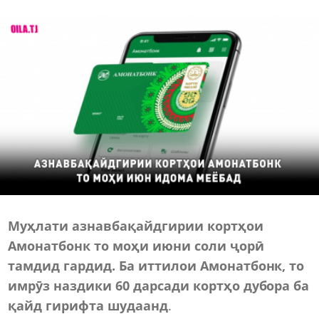
Муҳлати азнавбақайдгирии кортҳои
Амонатбонк то моҳи июни соли ҷорӣ
тамдид гардид.
Ба иттилои Амонатбонк, то
имрӯз наздики 60 дарсади кортҳо дубора ба
қайд гирифта шудаанд
.