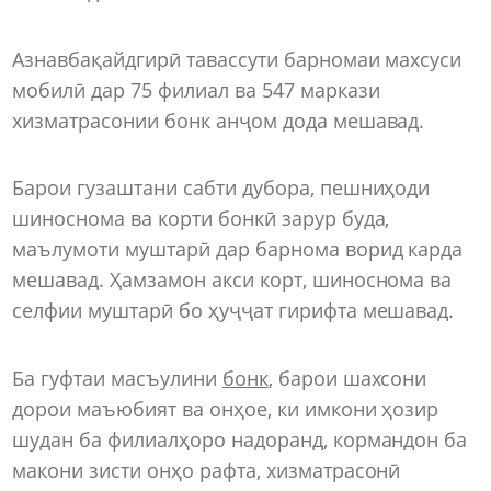
Азнавбақайдгирӣ тавассути барномаи махсуси
мобилӣ дар 75 филиал ва 547 маркази
хизматрасонии бонк анҷом дода мешавад.
Барои гузаштани сабти дубора, пешниҳоди
шиноснома ва корти бонкӣ зарур буда,
маълумоти муштарӣ дар барнома ворид карда
мешавад. Ҳамзамон акси корт, шиноснома ва
селфии муштарӣ бо ҳуҷҷат гирифта мешавад.
Ба гуфтаи масъулини
бонк
, барои шахсони
дорои маъюбият ва онҳое, ки имкони ҳозир
шудан ба филиалҳоро надоранд, кормандон ба
макони зисти онҳо рафта, хизматрасонӣ