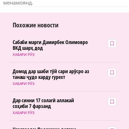
менамоянд.
Похожие новости
Сабаби марги Дамирбек Олимовро
ВКД шарҳ дод
ХАБАРИ РӮЗ
Домод дар шаби тӯй сари арӯсро аз
танаш ҷудо карду гурехт
ХАБАРИ РӮЗ
Дар синни 17 солагӣ аллакай
соҳиби 7 фарзанд
ХАБАРИ РӮЗ