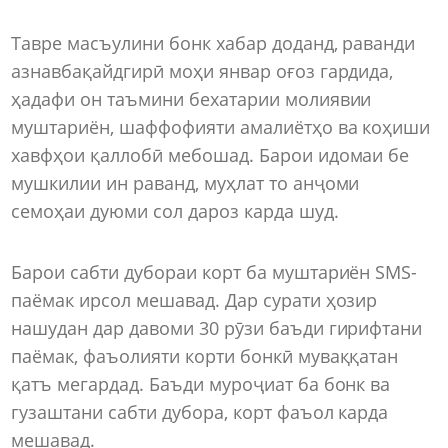
Тавре масъулини бонк хабар доданд, раванди
азнавбақайдгирӣ моҳи январ оғоз гардида,
ҳадафи он таъмини бехатарии молиявии
муштариён, шаффофияти амалиётҳо ва коҳиши
хавфҳои қаллобӣ мебошад. Барои идомаи бе
мушкилии ин раванд, муҳлат то анҷоми
семоҳаи дуюми сол дароз карда шуд.
Барои сабти дубораи корт ба муштариён SMS-
паёмак ирсол мешавад. Дар сурати ҳозир
нашудан дар давоми 30 рӯзи баъди гирифтани
паёмак, фаъолияти корти бонкӣ муваққатан
қатъ мегардад. Баъди муроҷиат ба бонк ва
гузаштани сабти дубора, корт фаъол карда
мешавад.