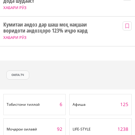
дода шудааст
ХАБАРИ РӮЗ
Кумитаи андоз дар шаш моҳ нақшаи
воридоти андозҳоро 123% иҷро кард
ХАБАРИ РӮЗ
ОИЛА.ТЧ
6
125
Тобистони тиллоӣ
Афиша
92
1238
Моҷарои оилавӣ
LIFE-STYLE