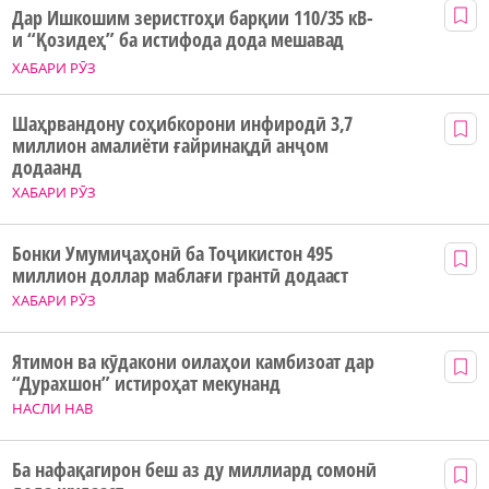
Дар Ишкошим зеристгоҳи барқии 110/35 кВ-
и “Қозидеҳ” ба истифода дода мешавад
ХАБАРИ РӮЗ
Шаҳрвандону соҳибкорони инфиродӣ 3,7
миллион амалиёти ғайринақдӣ анҷом
додаанд
ХАБАРИ РӮЗ
Бонки Умумиҷаҳонӣ ба Тоҷикистон 495
миллион доллар маблағи грантӣ додааст
ХАБАРИ РӮЗ
Ятимон ва кӯдакони оилаҳои камбизоат дар
“Дурахшон” истироҳат мекунанд
НАСЛИ НАВ
Ба нафақагирон беш аз ду миллиард сомонӣ