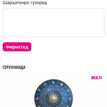
шарҳатонро гузоред
фиристед
СЕРХОНАНДА