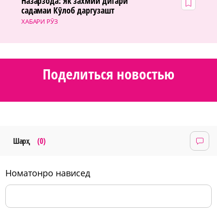
Назарзода: Як захмии дигари
садамаи Кӯлоб даргузашт
ХАБАРИ РӮЗ
Поделиться новостью
Шарҳ
(0)
номатонро нависед