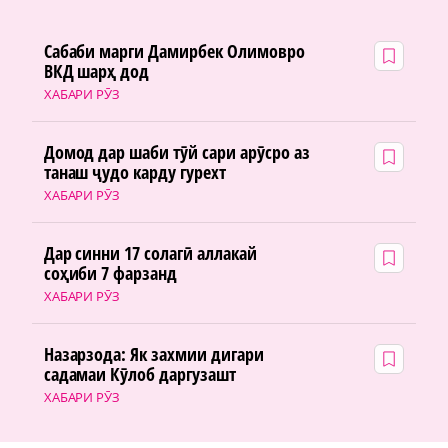
Сабаби марги Дамирбек Олимовро
ВКД шарҳ дод
ХАБАРИ РӮЗ
Домод дар шаби тӯй сари арӯсро аз
танаш ҷудо карду гурехт
ХАБАРИ РӮЗ
Дар синни 17 солагӣ аллакай
соҳиби 7 фарзанд
ХАБАРИ РӮЗ
Назарзода: Як захмии дигари
садамаи Кӯлоб даргузашт
ХАБАРИ РӮЗ