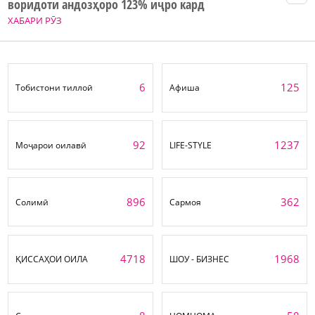
воридоти андозҳоро 123% иҷро кард
ХАБАРИ РӮЗ
6
125
Тобистони тиллоӣ
Афиша
92
1237
Моҷарои оилавӣ
LIFE-STYLE
896
362
Солимӣ
Сармоя
4718
1968
ҚИССАҲОИ ОИЛА
ШОУ - БИЗНЕС