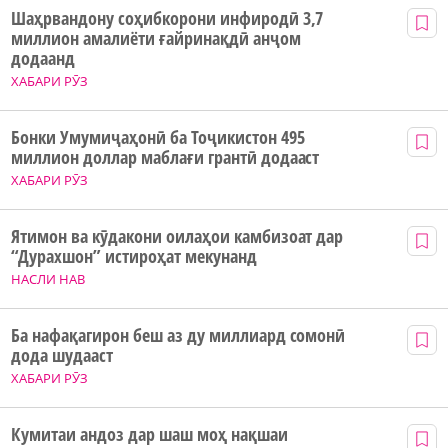
Шаҳрвандону соҳибкорони инфиродӣ 3,7
миллион амалиёти ғайринақдӣ анҷом
додаанд
ХАБАРИ РӮЗ
Бонки Умумиҷаҳонӣ ба Тоҷикистон 495
миллион доллар маблағи грантӣ додааст
ХАБАРИ РӮЗ
Ятимон ва кӯдакони оилаҳои камбизоат дар
“Дурахшон” истироҳат мекунанд
НАСЛИ НАВ
Ба нафақагирон беш аз ду миллиард сомонӣ
дода шудааст
ХАБАРИ РӮЗ
Кумитаи андоз дар шаш моҳ нақшаи