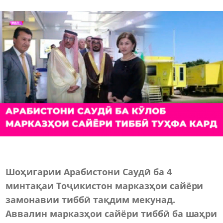
Шоҳигарии Арабистони Саудӣ ба 4
минтақаи Тоҷикистон марказҳои сайёри
замонавии тиббӣ тақдим мекунад.
Аввалин марказҳои сайёри тиббӣ ба шаҳри