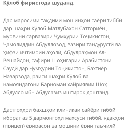
Кӯлоб фиристода шуданд.
Дар маросими тақдими мошинҳои саёри тиббӣ
дар шаҳри Кӯлоб Матлубахон Сатториён ,
муовини сарвазири Ҷумҳурии Тоҷикистон,
Ҷамолиддин Абдуллозод, вазири тандурустӣ ва
ҳифзи иҷтимоии аҳолӣ, Абдулраҳмон Ал-
Решайдон, сафири Шоҳигарии Арабистони
Саудӣ дар Ҷумҳурии Тоҷикистон, Бахтиёр
Назарзода, раиси шаҳри Кӯлоб ва
намояндагони Барномаи хайриявии Шоҳ
Абдулло ибн Абдулазиз иштирок доштанд.
Дастгоҳҳои бахшҳои клиникаи сайёри тиббӣ
иборат аз 5 дармонгоҳи махсуси тиббӣ, ядакҳои
(прицеп) ёрирасон ва мошини ёрии таъҷилӣ