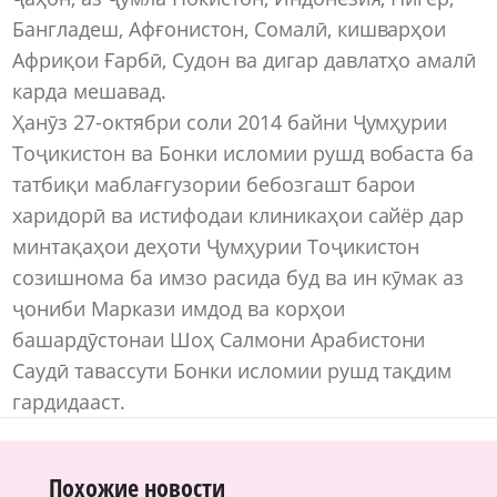
Бангладеш, Афғонистон, Сомалӣ, кишварҳои
Африқои Ғарбӣ, Судон ва дигар давлатҳо амалӣ
карда мешавад.
Ҳанӯз 27-октябри соли 2014 байни Ҷумҳурии
Тоҷикистон ва Бонки исломии рушд вобаста ба
татбиқи маблағгузории бебозгашт барои
харидорӣ ва истифодаи клиникаҳои сайёр дар
минтақаҳои деҳоти Ҷумҳурии Тоҷикистон
созишнома ба имзо расида буд ва ин кӯмак аз
ҷониби Маркази имдод ва корҳои
башардӯстонаи Шоҳ Салмони Арабистони
Саудӣ тавассути Бонки исломии рушд тақдим
гардидааст.
Похожие новости