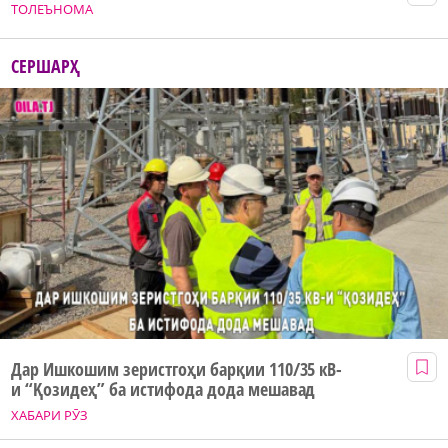
ТОЛЕЪНОМА
СЕРШАРҲ
Дар Ишкошим зеристгоҳи барқии 110/35 кВ-
и “Қозидеҳ” ба истифода дода мешавад
ХАБАРИ РӮЗ