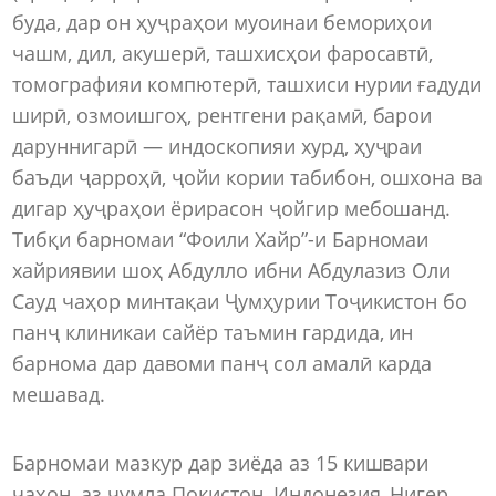
буда, дар он ҳуҷраҳои муоинаи бемориҳои
чашм, дил, акушерӣ, ташхисҳои фаросавтӣ,
томографияи компютерӣ, ташхиси нурии ғадуди
ширӣ, озмоишгоҳ, рентгени рақамӣ, барои
даруннигарӣ — индоскопияи хурд, ҳуҷраи
баъди ҷарроҳӣ, ҷойи кории табибон, ошхона ва
дигар ҳуҷраҳои ёрирасон ҷойгир мебошанд.
Тибқи барномаи “Фоили Хайр”-и Барномаи
хайриявии шоҳ Абдулло ибни Абдулазиз Оли
Сауд чаҳор минтақаи Ҷумҳурии Тоҷикистон бо
панҷ клиникаи сайёр таъмин гардида, ин
барнома дар давоми панҷ сол амалӣ карда
мешавад.
Барномаи мазкур дар зиёда аз 15 кишвари
ҷаҳон, аз ҷумла Покистон, Индонезия, Нигер,