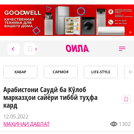
ХАБАР
САРМОЯ
LIFE-STYLE
М
Арабистони Саудӣ ба Кӯлоб
марказҳои сайёри тиббӣ туҳфа
кард
12.05.2022
МАҲИНАИ ДАВЛАТ
1302