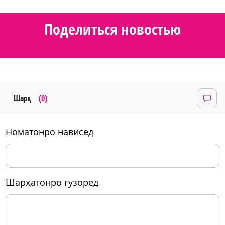
Поделиться новостью
Шарҳ
(0)
номатонро нависед
шарҳатонро гузоред