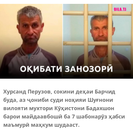
Хурсанд Перузов, сокини деҳаи Барчид
буда, аз ҷониби суди ноҳияи Шуғнони
вилояти мухтори Кӯҳистони Бадахшон
барои майдаавбошӣ ба 7 шабонарӯз ҳабси
маъмурӣ маҳкум шудааст.