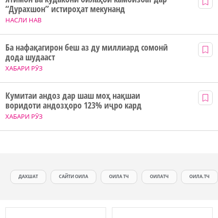
“Дурахшон” истироҳат мекунанд
НАСЛИ НАВ
Ба нафақагирон беш аз ду миллиард сомонӣ
дода шудааст
ХАБАРИ РӮЗ
Кумитаи андоз дар шаш моҳ нақшаи
воридоти андозҳоро 123% иҷро кард
ХАБАРИ РӮЗ
ДАХШАТ
САЙТИ ОИЛА
ОИЛА ТЧ
ОИЛАТЧ
ОИЛА.ТЧ