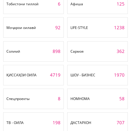
6
125
Тобистони тиллоӣ
Афиша
92
1238
Моҷарои оилавӣ
LIFE-STYLE
898
362
Солимӣ
Сармоя
4719
1970
ҚИССАҲОИ ОИЛА
ШОУ - БИЗНЕС
8
58
Спецпроекты
НОМНОМА
198
707
ТВ - ОИЛА
ДАСТАРХОН