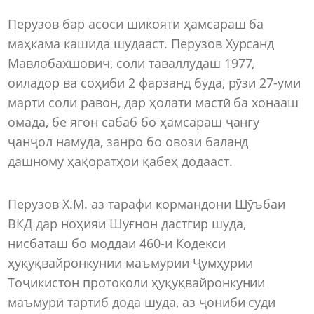
Перузов бар асоси шикояти ҳамсараш ба
маҳкама кашида шудааст. Перузов Хурсанд
Мавлобахшович, соли таваллудаш 1977,
оиладор ва соҳиби 2 фарзанд буда, рӯзи 27-уми
марти соли равон, дар ҳолати мастӣ ба хонааш
омада, бе ягон сабаб бо ҳамсараш ҷангу
ҷанҷол намуда, занро бо овози баланд
дашному ҳақоратҳои қабеҳ додааст.
Перузов Х.М. аз тарафи кормандони Шӯъбаи
ВКД дар ноҳияи Шуғнон дастгир шуда,
нисбаташ бо моддаи 460-и Кодекси
ҳуқуқвайронкунии маъмурии Ҷумҳурии
Тоҷикистон протоколи ҳуқуқвайронкунии
маъмурӣ тартиб дода шуда, аз ҷониби суди