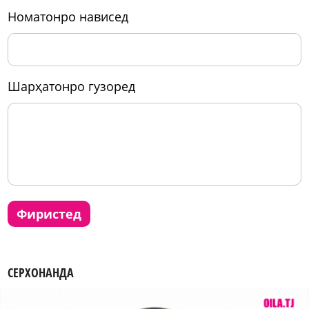
номатонро нависед
шарҳатонро гузоред
фиристед
СЕРХОНАНДА