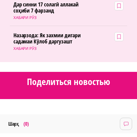
Дар синни 17 солагӣ аллакай
соҳиби 7 фарзанд
ХАБАРИ РӮЗ
Назарзода: Як захмии дигари
садамаи Кӯлоб даргузашт
ХАБАРИ РӮЗ
Поделиться новостью
Шарҳ
(0)