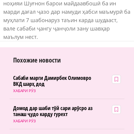
ноҳияи Шуғнон барои майдаавбошӣ ба ин
марди дағал ҷазо дар намуди ҳабси маъмурӣ ба
муҳлати 7 шабонаруз таъин карда шудааст,
вале сабаби ҷангу ҷанҷоли зану шавҳар
маълум нест.
Похожие новости
Сабаби марги Дамирбек Олимовро
ВКД шарҳ дод
ХАБАРИ РӮЗ
Домод дар шаби тӯй сари арӯсро аз
танаш ҷудо карду гурехт
ХАБАРИ РӮЗ