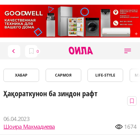
ХАБАР
САРМОЯ
LIFE-STYLE
М
Ҳақораткунон ба зиндон рафт
06.04.2023
Шоира Махмадиева
1674