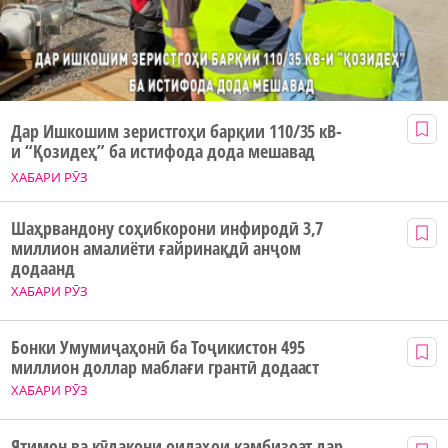
Дар Ишкошим зеристгоҳи барқии 110/35 кВ-
и “Қозидеҳ” ба истифода дода мешавад
ХАБАРИ РӮЗ
Шаҳрвандону соҳибкорони инфиродӣ 3,7
миллион амалиёти ғайринақдӣ анҷом
додаанд
ХАБАРИ РӮЗ
Бонки Умумиҷаҳонӣ ба Тоҷикистон 495
миллион доллар маблағи грантӣ додааст
ХАБАРИ РӮЗ
Ятимон ва кӯдакони оилаҳои камбизоат дар