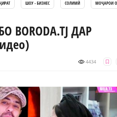
ҶИРАТ
ШОУ - БИЗНЕС
СОЛИМӢ
МОҶАРОИ 
БО BORODA.TJ ДАР
идео)
4434