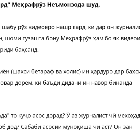
ард" Меҳрафрӯз Неъмонзода шуд.
шабу рӯз видеоеро нашр кард, ки дар он журнали
н, шоми гузашта бону Меҳрафрӯз ҳам бо як видео
ориди баҳсанд.
ён (шахси бетараф ва холис) ин ҳардуро дар баҳс
Бовар дорем, ки баъди дидани ин навор бинанда
а" то куҷо асос дорад? Ӯ аз журналист чӣ мехоҳад
б дод? Сабаби асосии муноқиша чӣ аст? Он зан