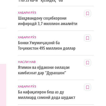
110/35 кВ-и “Қозидеҳ” ба
истифода дода мешавад
ХАБАРИ РӮЗ
Шаҳрвандону соҳибкорони
инфиродӣ 3,7 миллион амалиёти
ғайринақдӣ анҷом додаанд
ХАБАРИ РӮЗ
Бонки Умумиҷаҳонӣ ба
Тоҷикистон 495 миллион доллар
маблағи грантӣ додааст
НАСЛИ НАВ
Ятимон ва кӯдакони оилаҳои
камбизоат дар “Дурахшон”
истироҳат мекунанд
ХАБАРИ РӮЗ
Ба нафақагирон беш аз ду
миллиард сомонӣ дода шудааст