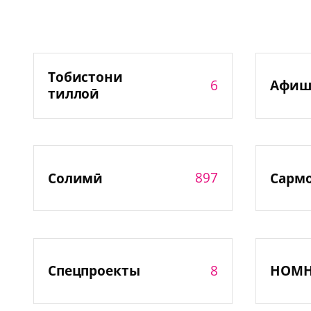
Тобистони
6
Афиш
тиллоӣ
897
Солимӣ
Сарм
8
Спецпроекты
НОМ