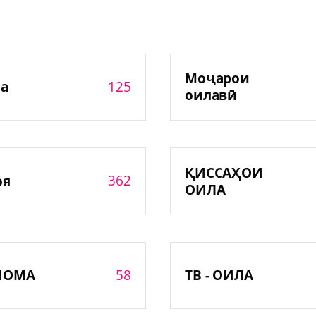
Моҷарои
125
а
оилавӣ
ҚИССАҲОИ
362
оя
ОИЛА
58
НОМА
ТВ - ОИЛА