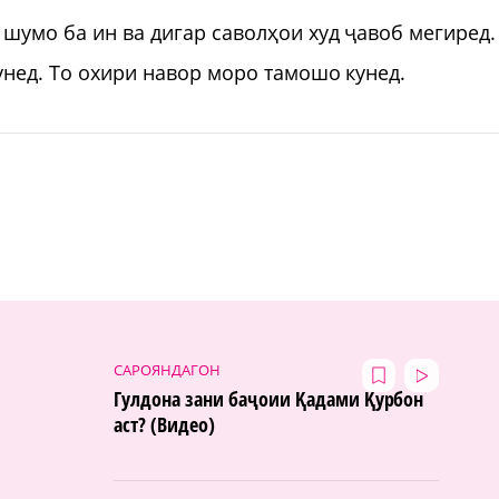
 шумо ба ин ва дигар саволҳои худ ҷавоб мегиред.
унед. То охири навор моро тамошо кунед.
САРОЯНДАГОН
Гулдона зани баҷоии Қадами Қурбон
аст? (Видео)