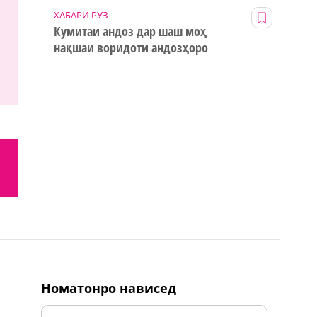
ХАБАРИ РӮЗ
Кумитаи андоз дар шаш моҳ
нақшаи воридоти андозҳоро
123% иҷро кард
номатонро нависед