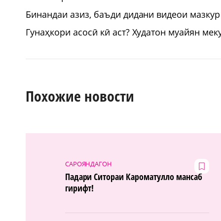
Бинандаи азиз, баъди дидани видеои мазкур
Гунаҳкори асосӣ кӣ аст? Худатон муайян мек
Похожие новости
САРОЯНДАГОН
Падари Ситораи Кароматулло мансаб
гирифт!