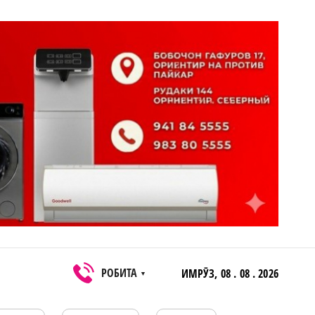
РОБИТА
ИМРӮЗ,
08 . 08 . 2026
▼