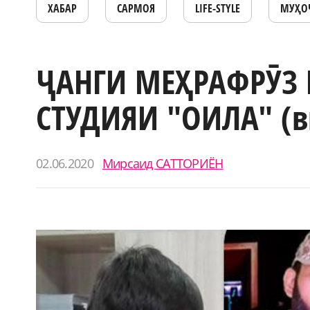
ХАБАР
САРМОЯ
LIFE-STYLE
МУҲО
ҶАНГИ МЕҲРАФРӮЗ 
СТУДИЯИ "ОИЛА" (в
02.06.2020
Мирсаид САТТОРИЁН