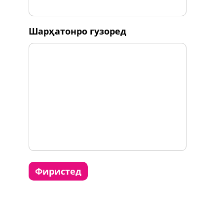
шарҳатонро гузоред
фиристед