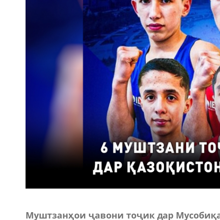
Муштзанҳои ҷавони тоҷик дар Мусобиқ