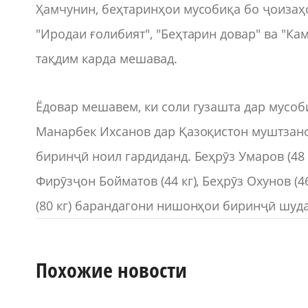
Ҳамчунин, беҳтаринҳои мусобиқа бо ҷоизаҳои
"Иродаи ғолибият", "Беҳтарин довар" ва "К
тақдим карда мешавад.
Ёдовар мешавем, ки соли гузашта дар мусо
Манарбек Ихсанов дар Қазоқистон муштзанон
биринҷӣ ноил гардиданд. Беҳрӯз Умаров (48 
Фирӯзҷон Бойматов (44 кг), Беҳрӯз Охунов (4
(80 кг) барандагони нишонҳои биринҷӣ шуда
Похожие новости