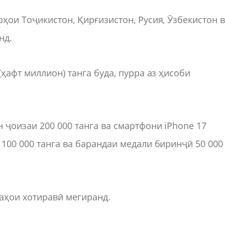
ҳои Тоҷикистон, Қирғизистон, Русия, Ӯзбекистон 
нд.
ҳафт миллион) танга буда, пурра аз ҳисоби
ҷоизаи 200 000 танга ва смартфони iPhone 17
100 000 танга ва барандаи медали биринҷӣ 50 000
фаҳои хотиравӣ мегиранд.