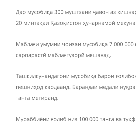
Дар мусобиқа 300 муштзани ҷавон аз кишвар
20 минтақаи Қазоқистон ҳунарнамоӣ мекуна
Маблағи умумии ҷоизаи мусобиқа 7 000 000 (
сарпарастӣ маблағгузорӣ мешавад.
Ташкилкунандагони мусобиқа барои ғолибон 
пешниҳод кардаанд. Барандаи медали нуқра 
танга мегиранд.
Мураббиёни ғолиб низ 100 000 танга ва туҳ