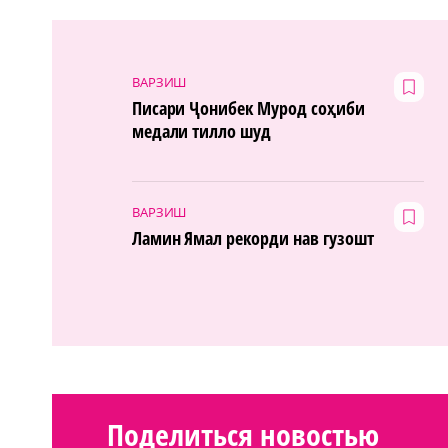
ВАРЗИШ
Писари Ҷонибек Мурод соҳиби
медали тилло шуд
ВАРЗИШ
Ламин Ямал рекорди нав гузошт
Поделиться новостью