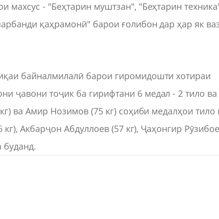
 махсус - "Беҳтарин муштзан", "Беҳтарин техника"
амарбанди қаҳрамонӣ" барои ғолибон дар ҳар як ва
биқаи байналмилалӣ барои гиромидошти хотираи
и ҷавони тоҷик ба гирифтани 6 медал - 2 тило ва
кг) ва Амир Нозимов (75 кг) соҳиби медалҳои тило 
6 кг), Акбарҷон Абдуллоев (57 кг), Ҷаҳонгир Рӯзибо
 буданд.