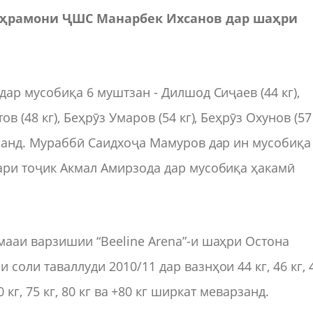
аҳрамони ҶШС Манарбек Ихсанов дар шаҳри
дар мусобиқа 6 муштзан - Дилшод Сиҷаев (44 кг),
 (48 кг), Беҳрӯз Умаров (54 кг), Беҳрӯз Охунов (57 
унанд. Мураббӣ Саидхоҷа Мамуров дар ин мусобиқа
ари тоҷик Акмал Амирзода дар мусобиқа ҳакамӣ
мааи варзишии “Beeline Arena”-и шаҳри Остона
соли таваллуди 2010/11 дар вазнҳои 44 кг, 46 кг, 
г, 70 кг, 75 кг, 80 кг ва +80 кг ширкат меварзанд.