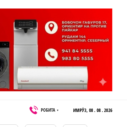
РОБИТА
ИМРӮЗ,
08 . 08 . 2026
▼