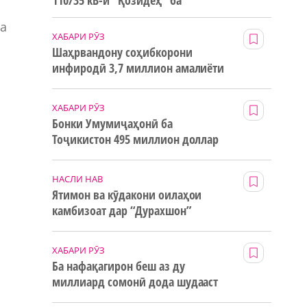
110/35 кВ-и “Қозидеҳ” ба
истифода дода мешавад
ва
ХАБАРИ РӮЗ
Шаҳрвандону соҳибкорони
инфиродӣ 3,7 миллион амалиёти
ғайринақдӣ анҷом додаанд
ХАБАРИ РӮЗ
Бонки Умумиҷаҳонӣ ба
Тоҷикистон 495 миллион доллар
маблағи грантӣ додааст
НАСЛИ НАВ
Ятимон ва кӯдакони оилаҳои
камбизоат дар “Дурахшон”
истироҳат мекунанд
ХАБАРИ РӮЗ
Ба нафақагирон беш аз ду
миллиард сомонӣ дода шудааст