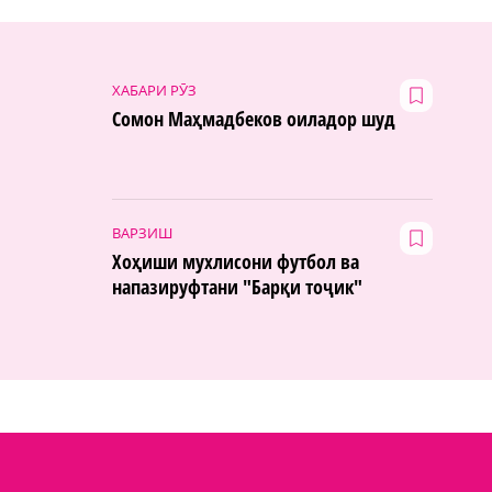
ХАБАРИ РӮЗ
Сомон Маҳмадбеков оиладор шуд
ВАРЗИШ
Хоҳиши мухлисони футбол ва
напазируфтани "Барқи тоҷик"