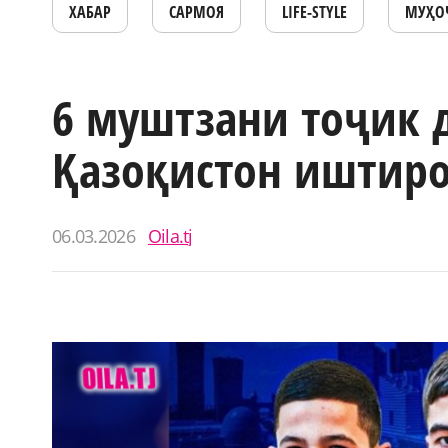
ХАБАР
САРМОЯ
LIFE-STYLE
МУҲО
6 муштзани тоҷик 
Қазоқистон иштир
06.03.2026
Oila.tj