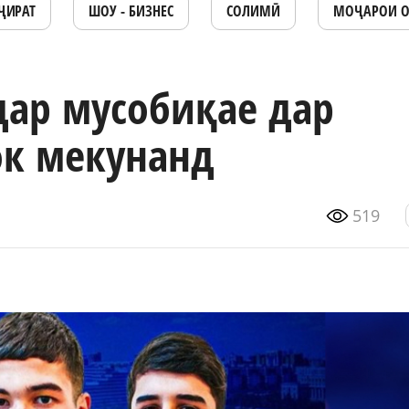
ҶИРАТ
ШОУ - БИЗНЕС
СОЛИМӢ
МОҶАРОИ 
дар мусобиқае дар
ок мекунанд
519