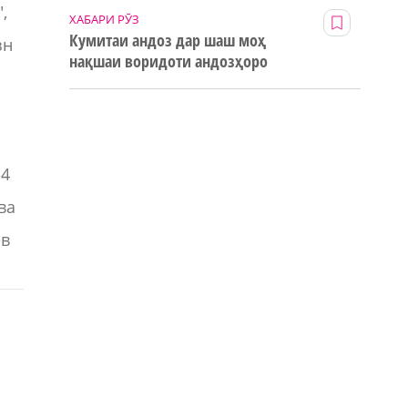
,
ХАБАРИ РӮЗ
Кумитаи андоз дар шаш моҳ
зн
нақшаи воридоти андозҳоро
123% иҷро кард
 4
ва
ев