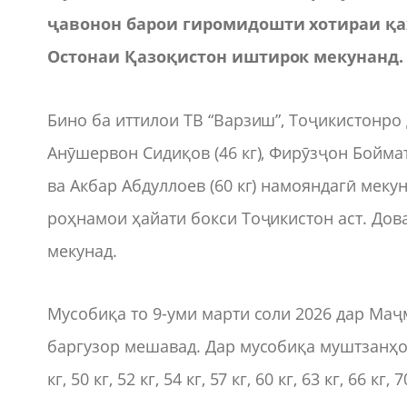
ҷавонон барои гиромидошти хотираи қ
Остонаи Қазоқистон иштирок мекунанд.
Бино ба иттилои ТВ “Варзиш”, Тоҷикистонро 
Анӯшервон Сидиқов (46 кг), Фирӯзҷон Бойматов
ва Акбар Абдуллоев (60 кг) намояндагӣ мек
роҳнамои ҳайати бокси Тоҷикистон аст. Дов
мекунад.
Мусобиқа то 9-уми марти соли 2026 дар Маҷ
баргузор мешавад. Дар мусобиқа муштзанҳои 
кг, 50 кг, 52 кг, 54 кг, 57 кг, 60 кг, 63 кг, 66 к