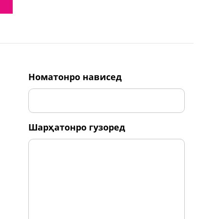
номатонро нависед
шарҳатонро гузоред