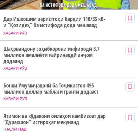
Дар Ишкошим зеристгоҳи барқии 110/35 кВ-
и “Қозидеҳ” ба истифода дода мешавад
ХАБАРИ РӮЗ
Шаҳрвандону соҳибкорони инфиродӣ 3,7
миллион амалиёти ғайринақдӣ анҷом
додаанд
ХАБАРИ РӮЗ
Бонки Умумиҷаҳонӣ ба Тоҷикистон 495
миллион доллар маблағи грантӣ додааст
ХАБАРИ РӮЗ
Ятимон ва кӯдакони оилаҳои камбизоат дар
“Дурахшон” истироҳат мекунанд
НАСЛИ НАВ