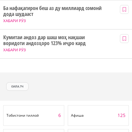
Ба нафақагирон беш аз ду миллиард сомонӣ
дода шудааст
ХАБАРИ РӮЗ
Кумитаи андоз дар шаш моҳ нақшаи
воридоти андозҳоро 123% иҷро кард
ХАБАРИ РӮЗ
ОИЛА.ТЧ
6
125
Тобистони тиллоӣ
Афиша