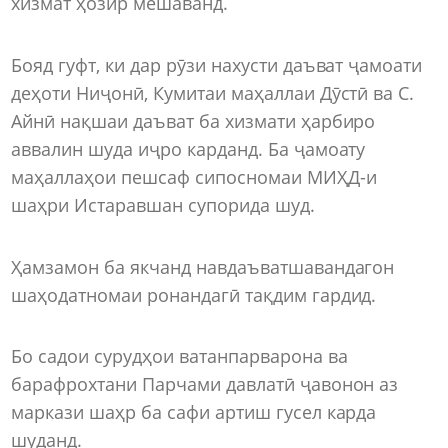
хизмат ҳозир мешаванд.
Бояд гуфт, ки дар рӯзи нахусти даъват ҷамоати
деҳоти Ниҷонӣ, Кумитаи маҳаллаи Дӯстӣ ва С.
Айнӣ нақшаи даъват ба хизмати ҳарбиро
аввалин шуда иҷро карданд. Ба ҷамоату
маҳаллаҳои пешсаф сипосномаи МИҲД-и
шаҳри Истаравшан супорида шуд.
Ҳамзамон ба якчанд навдаъватшавандагон
шаҳодатномаи ронандагӣ тақдим гардид.
Бо садои сурудҳои ватанпарварона ва
барафрохтани Парчами давлатӣ ҷавонон аз
маркази шаҳр ба сафи артиш гусел карда
шуданд.