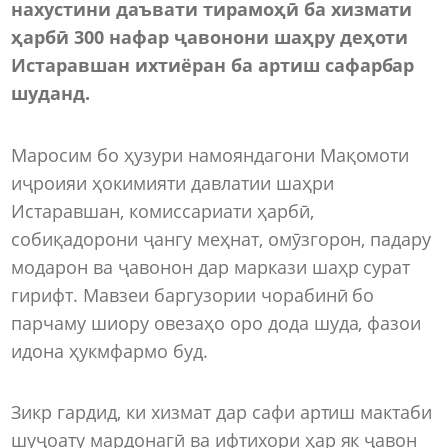
нахустини даъвати тирамоҳӣ ба хизмати
ҳарбӣ 300 нафар ҷавонони шаҳру деҳоти
Истаравшан ихтиёран ба артиш сафарбар
шуданд.
Маросим бо ҳузури намояндагони Мақомоти
иҷроияи ҳокимияти давлатии шаҳри
Истаравшан, комиссариати ҳарбӣ,
собиқадорони ҷангу меҳнат, омӯзгорон, падару
модарон ва ҷавонон дар маркази шаҳр сурат
гирифт. Мавзеи баргузории чорабинӣ бо
парчаму шиору овезаҳо оро дода шуда, фазои
идона ҳукмфармо буд.
Зикр гардид, ки хизмат дар сафи артиш мактаби
шуҷоату мардонагӣ ва ифтихори ҳар як ҷавон