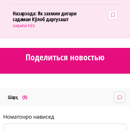
Назарзода: Як захмии дигари
садамаи Кӯлоб даргузашт
ХАБАРИ РӮЗ
Поделиться новостью
Шарҳ
(0)
номатонро нависед