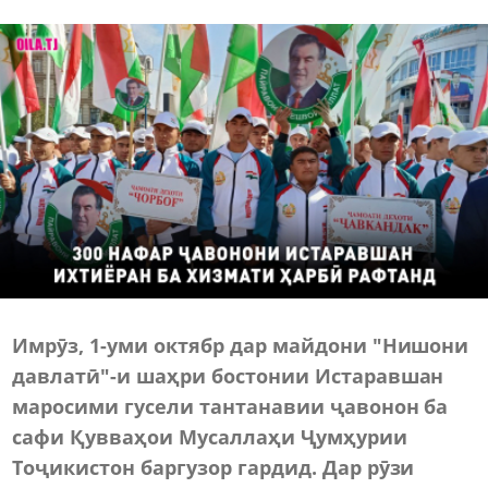
Имрӯз, 1-уми октябр дар майдони "Нишони
давлатӣ"-и шаҳри бостонии Истаравшан
маросими гусели тантанавии ҷавонон ба
сафи Қувваҳои Мусаллаҳи Ҷумҳурии
Тоҷикистон баргузор гардид. Дар рӯзи