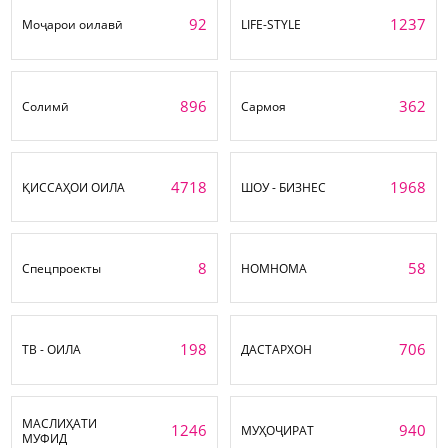
92
1237
Моҷарои оилавӣ
LIFE-STYLE
896
362
Солимӣ
Сармоя
4718
1968
ҚИССАҲОИ ОИЛА
ШОУ - БИЗНЕС
8
58
Спецпроекты
НОМНОМА
198
706
ТВ - ОИЛА
ДАСТАРХОН
МАСЛИҲАТИ
1246
940
МУҲОҶИРАТ
МУФИД