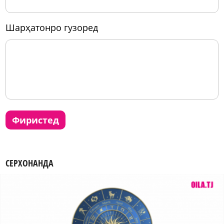
шарҳатонро гузоред
фиристед
СЕРХОНАНДА