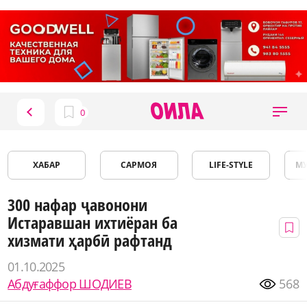
ХАБАР
САРМОЯ
LIFE-STYLE
М
300 нафар ҷавонони
Истаравшан ихтиёран ба
хизмати ҳарбӣ рафтанд
01.10.2025
Абдуғаффор ШОДИЕВ
568