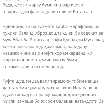
буда, ҳифзи марзу буми кишвар қарзи
шаҳрвандии фарзандони содиқи Ватан аст.
Ҷавононе, ки ба хизмати ҳарбӣ мерафтанд, бо
рӯҳияи баланд иброз доштанд, ки бо садоқат ва
муҳаббат ба Ватан дар сафи Қувваҳои Мусаллаҳ
хизмат менамоянд. Ҳамзамон, волидону
наздикон низ аз он ифтихор мекарданд, ки
фарзандонашон ҳомии марзу буми
Тоҷикистони азиз мешаванд.
Гуфта шуд, ки даъвати тирамоҳӣ тибқи нақша
дар тамоми ҷамоату маҳаллаҳои Истаравшан
идома хоҳад ёфт ва мутмаинанд, ки ҷавонон
мисли ҳамеша бо эҳсоси баланди ватандӯстӣ ба