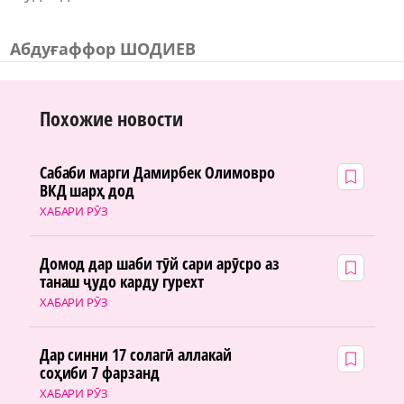
Абдуғаффор ШОДИЕВ
Похожие новости
Сабаби марги Дамирбек Олимовро
ВКД шарҳ дод
ХАБАРИ РӮЗ
Домод дар шаби тӯй сари арӯсро аз
танаш ҷудо карду гурехт
ХАБАРИ РӮЗ
Дар синни 17 солагӣ аллакай
соҳиби 7 фарзанд
ХАБАРИ РӮЗ