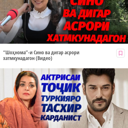
“Шоҳнома”-и Сино ва дигар асрори
хатмкунадагон (Видео)