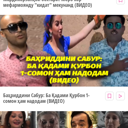
мефармоянду "кидат" мекунанд (ВИДЕО)
Баҳриддини Сабур: Ба Қадами Қурбон 1-
сомон ҳам надодам (ВИДЕО)