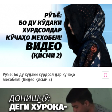
Рӯъё: Бо ду кӯдаки хурдсол дар кӯчаҳо
мехобем! (Видео қисми 2)