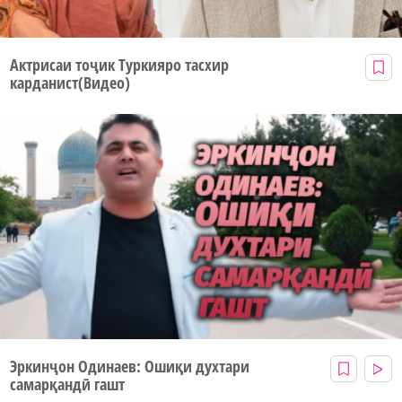
Актрисаи тоҷик Туркияро тасхир
карданист(Видео)
Эркинҷон Одинаев: Ошиқи духтари
самарқандӣ гашт