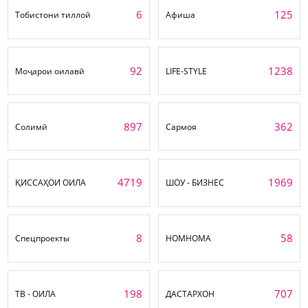
6
125
Тобистони тиллоӣ
Афиша
92
1238
Моҷарои оилавӣ
LIFE-STYLE
897
362
Солимӣ
Сармоя
4719
1969
ҚИССАҲОИ ОИЛА
ШОУ - БИЗНЕС
8
58
Спецпроекты
НОМНОМА
198
707
ТВ - ОИЛА
ДАСТАРХОН