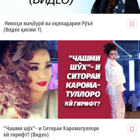
Никоҳи маҷбурӣ ва оқипадарии Рӯъё
(Видео қисми 1)
"Чашми шӯх"- и Ситораи Кароматуллоро
кӣ гирифт? (Видео)