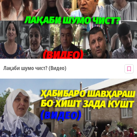
Лақаби шумо чист? (Видео)