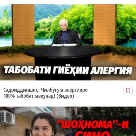
Садриддиншоҳ: Чилбуғум алергияро
100% табобат мекунад! (Видео)