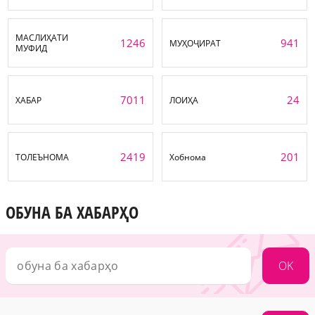
МАСЛИҲАТИ
1246
941
МУҲОҶИРАТ
МУФИД
7011
24
ХАБАР
ЛОИҲА
2419
201
ТОЛЕЪНОМА
Хобнома
ОБУНА БА ХАБАРҲО
OK