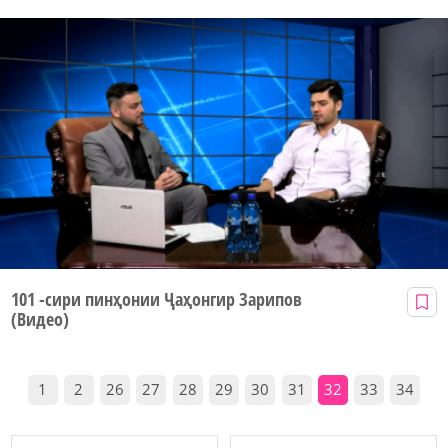
101 -сири пинҳонии Ҷаҳонгир Зарипов
(Видео)
1
2
26
27
28
29
30
31
32
33
34