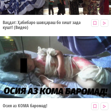
Ваҳдат: Ҳабибаро шавҳараш бо хишт зада
кушт! (Видео)
Осия аз КОМА баромад!