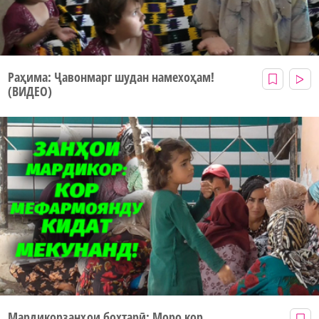
Раҳима: Ҷавонмарг шудан намехоҳам!
(ВИДЕО)
Мардикорзанҳои бохтарӣ: Моро кор