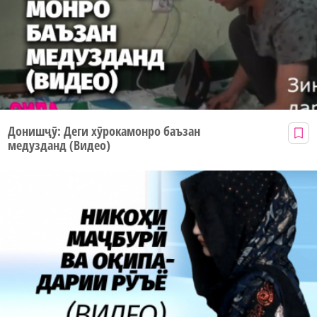
Донишҷӯ: Деги хӯрокамонро баъзан
медузданд (Видео)