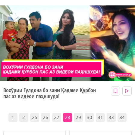
Вохӯрии Гулдона бо зани Қадами Қурбон
пас аз видеои паҳншуда!
1
2
25
26
27
28
29
30
31
33
34