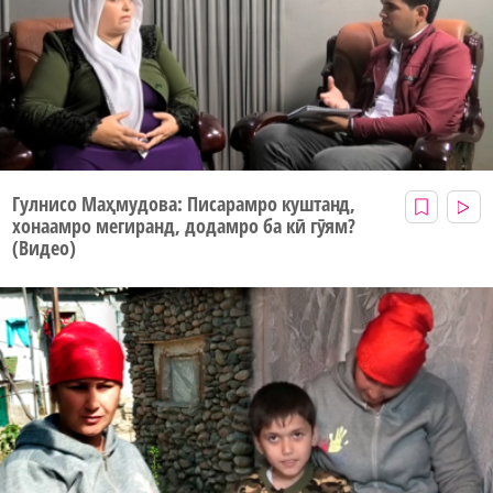
Гулнисо Маҳмудова: Писарамро куштанд,
хонаамро мегиранд, додамро ба кӣ гӯям?
(Видео)