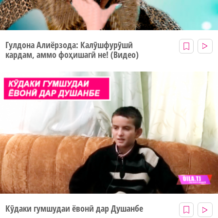
Гулдона Алиёрзода: Калӯшфурӯшӣ
кардам, аммо фоҳишагӣ не! (Видео)
Кӯдаки гумшудаи ёвонӣ дар Душанбе