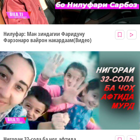
Нилуфар: Ман зиндагии Фаридуну
Фарзонаро вайрон накардаам(Видео)
Нигораи 32-сола ба чоҳ афтида