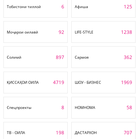
6
125
Тобистони тиллоӣ
Афиша
92
1238
Моҷарои оилавӣ
LIFE-STYLE
897
362
Солимӣ
Сармоя
4719
1969
ҚИССАҲОИ ОИЛА
ШОУ - БИЗНЕС
8
58
Спецпроекты
НОМНОМА
198
707
ТВ - ОИЛА
ДАСТАРХОН