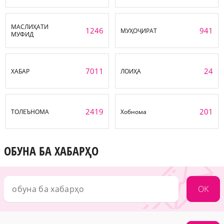
МАСЛИҲАТИ
1246
941
МУҲОҶИРАТ
МУФИД
7011
24
ХАБАР
ЛОИҲА
2419
201
ТОЛЕЪНОМА
Хобнома
ОБУНА БА ХАБАРҲО
OK