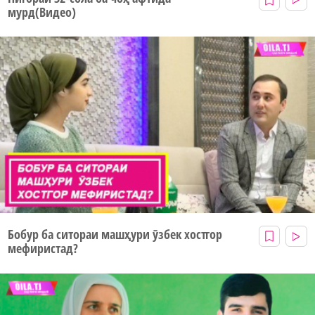
мурд(Видео)
Бобур ба ситораи машҳури ӯзбек хостгор
мефиристад?