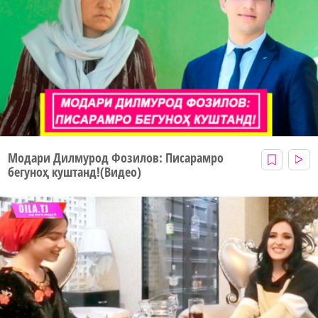
Модари Дилмурод Фозилов: Писарамро
бегуноҳ куштанд!(Видео)