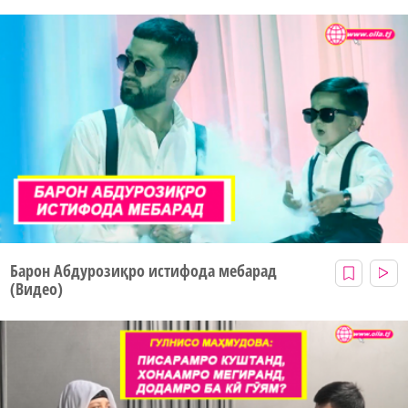
Барон Абдурозиқро истифода мебарад
(Видео)