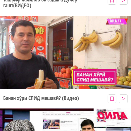
гашт(ВИДЕО)
Банан хӯри СПИД мешавӣ? (Видео)