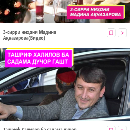
3-сирри ниҳони Мадина
Ақназарова(Видео)
Ташриф Халилов ба садама дучор