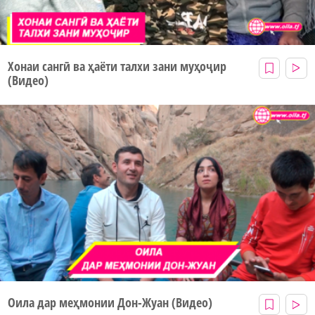
Хонаи сангӣ ва ҳаёти талхи зани муҳоҷир
(Видео)
Оила дар меҳмонии Дон-Жуан (Видео)