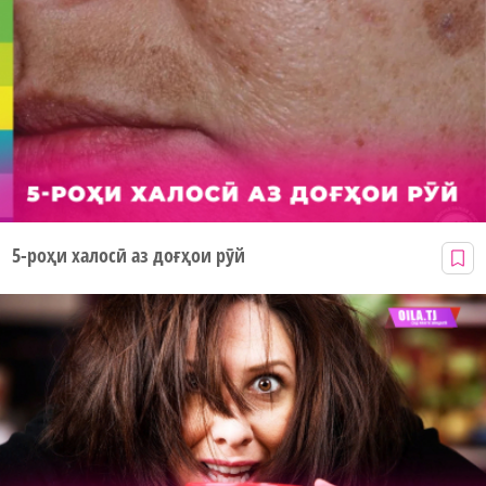
5-роҳи халосӣ аз доғҳои рӯй