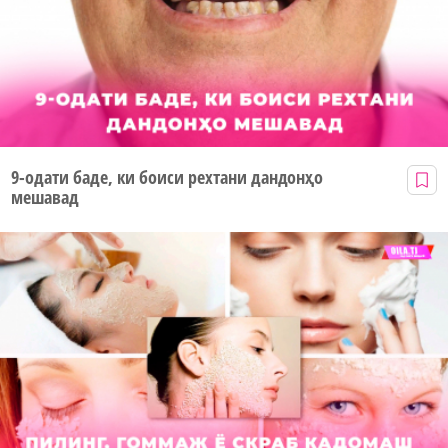
9-одати баде, ки боиси рехтани дандонҳо
мешавад