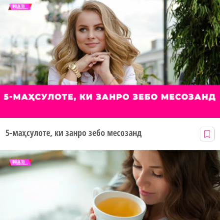
5-маҳсулоте, ки занро зебо месозанд