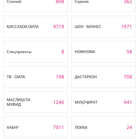
898
362
Солимӣ
Сармоя
4719
1971
ҚИССАҲОИ ОИЛА
ШОУ - БИЗНЕС
8
58
Спецпроекты
НОМНОМА
198
708
ТВ - ОИЛА
ДАСТАРХОН
МАСЛИҲАТИ
1246
941
МУҲОҶИРАТ
МУФИД
7011
24
ХАБАР
ЛОИҲА