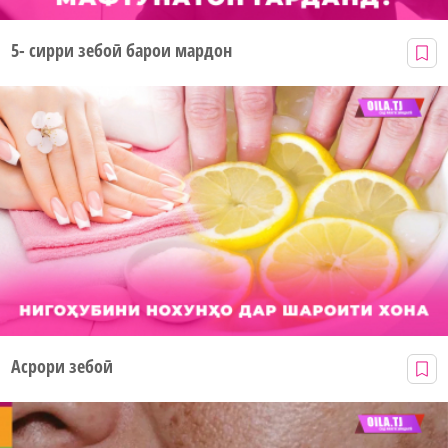
5- сирри зебоӣ барои мардон
Асрори зебоӣ