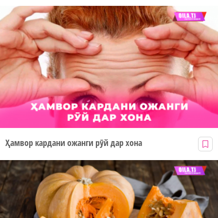
Ҳамвор кардани ожанги рӯй дар хона