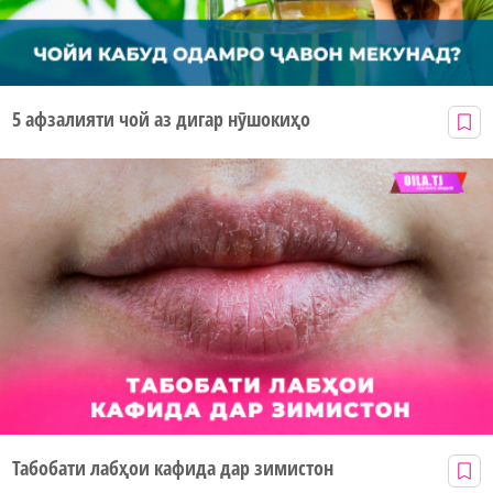
5 афзалияти чой аз дигар нӯшокиҳо
Табобати лабҳои кафида дар зимистон