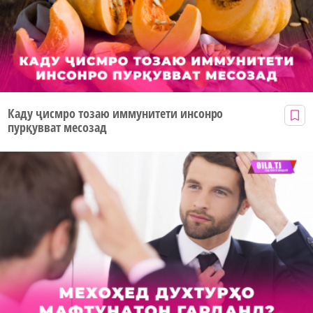
Каду ҷисмро тозаю иммунитети инсонро
пурқувват месозад