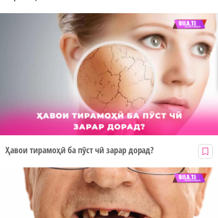
Ҳавои тирамоҳӣ ба пӯст чӣ зарар дорад?