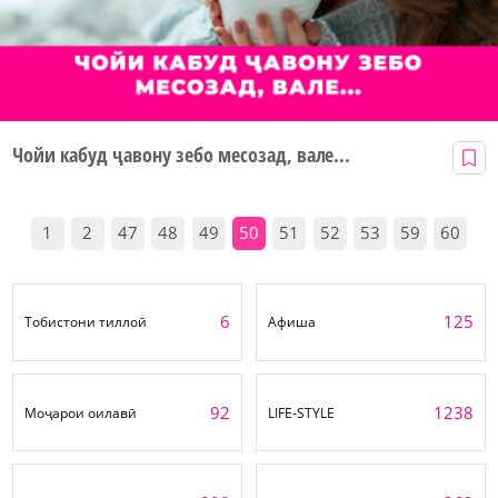
Чойи кабуд ҷавону зебо месозад, вале...
1
2
47
48
49
50
51
52
53
59
60
6
125
Тобистони тиллоӣ
Афиша
92
1238
Моҷарои оилавӣ
LIFE-STYLE