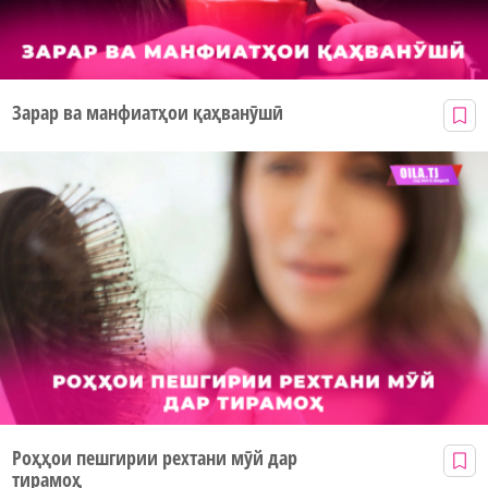
Зарар ва манфиатҳои қаҳванӯшӣ
Роҳҳои пешгирии рехтани мӯй дар
тирамоҳ