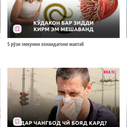
5 рӯзи эмкунии хонандагони мактаб