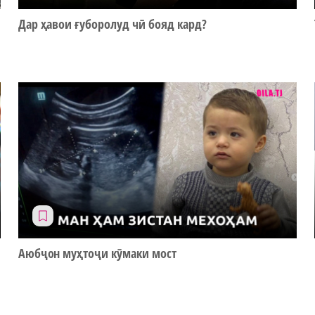
Дар ҳавои ғуборолуд чӣ бояд кард?
Аюбҷон муҳтоҷи кӯмаки мост