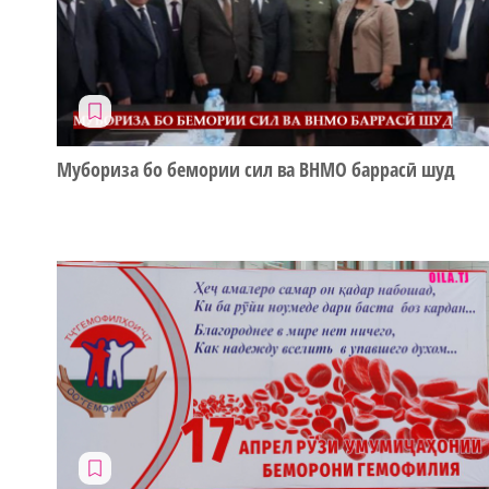
Мубориза бо бемории сил ва ВНМО баррасӣ шуд