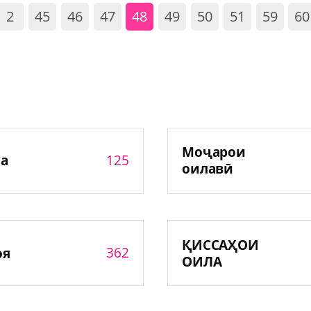
2
45
46
47
48
49
50
51
59
60
Моҷарои
125
а
оилавӣ
ҚИССАҲОИ
362
оя
ОИЛА