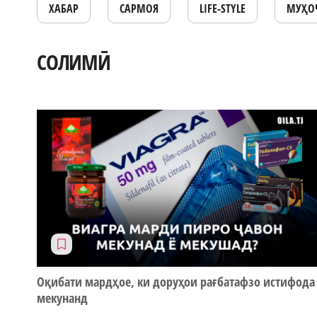
ХАБАР
САРМОЯ
LIFE-STYLE
МУҲО
СОЛИМӢ
Оқибати мардҳое, ки доруҳои рағбатафзо истифода
мекунанд