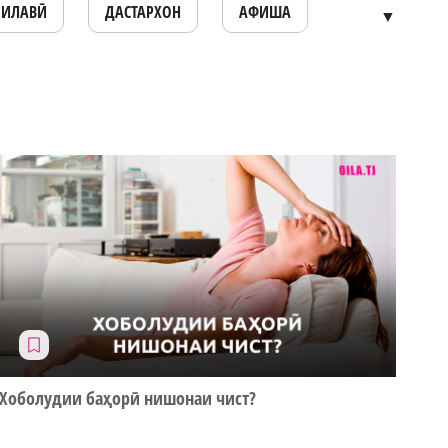
ОИЛАВӢ
ДАСТАРХОН
АФИША
▼
Хоболудии баҳорӣ нишонаи чист?