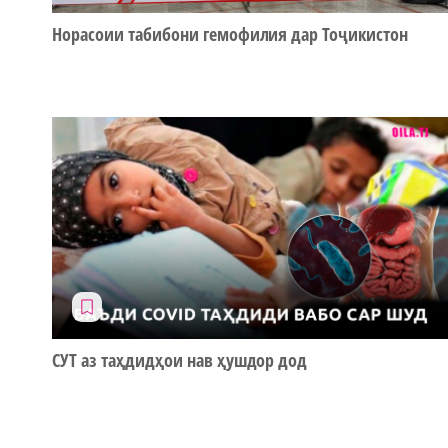
Норасоии табибони гемофилия дар Тоҷикистон
СУТ аз таҳдидҳои нав ҳушдор дод