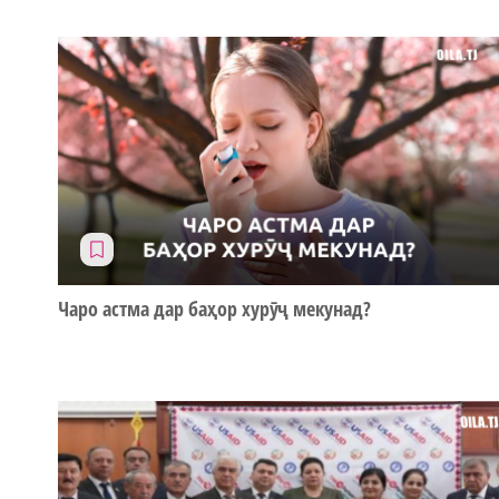
Чаро астма дар баҳор хурӯҷ мекунад?