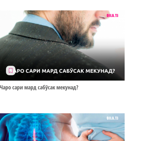
Чаро сари мард сабӯсак мекунад?