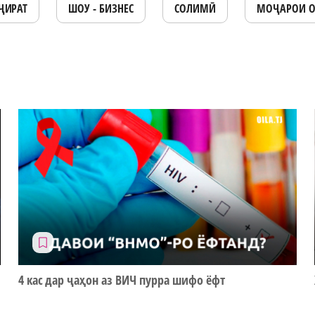
ҶИРАТ
ШОУ - БИЗНЕС
СОЛИМӢ
МОҶАРОИ 
4 кас дар ҷаҳон аз ВИЧ пурра шифо ёфт