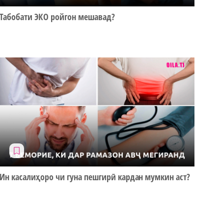
Табобати ЭКО ройгон мешавад?
Ин касалиҳоро чи гуна пешгирӣ кардан мумкин аст?