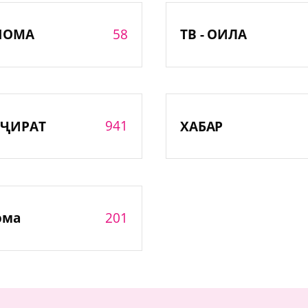
58
НОМА
ТВ - ОИЛА
941
ҶИРАТ
ХАБАР
201
ома