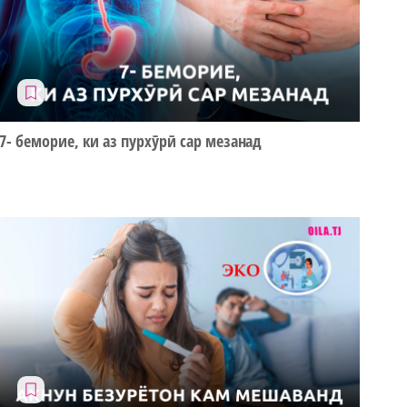
7- беморие, ки аз пурхӯрӣ сар мезанад