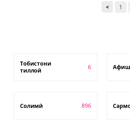
1
<
Тобистони
6
Афиш
тиллоӣ
896
Солимӣ
Сарм