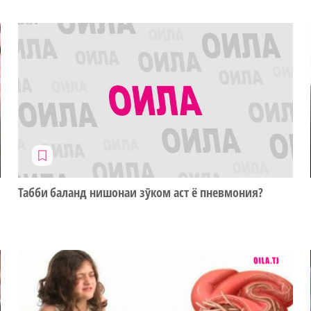
Табби баланд нишонаи зӯком аст ё пневмония?