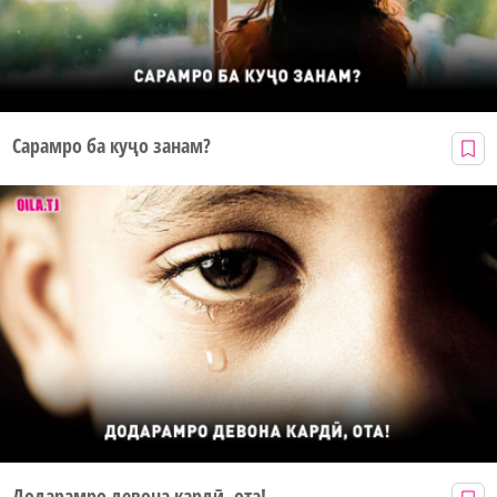
Сарамро ба куҷо занам?
Додарамро девона кардӣ, ота!