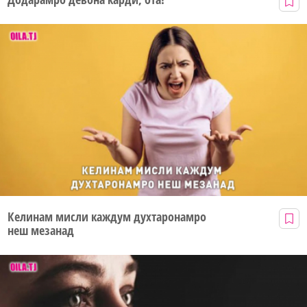
Келинам мисли каждум духтаронамро
неш мезанад