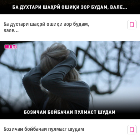
Ба духтари шаҳрӣ ошиқи зор будам,
вале...
Бозичаи бойбачаи пулмаст шудам