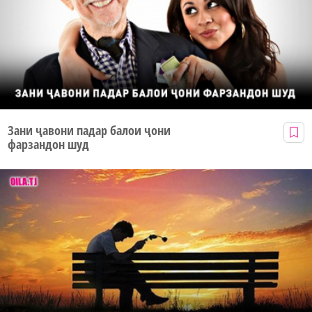
Зани ҷавони падар балои ҷони
фарзандон шуд