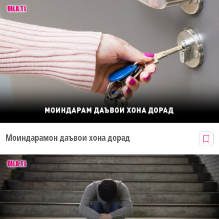
Моиндарамон даъвои хона дорад