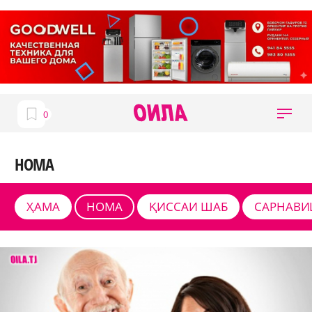
НОМА
ҲАМА
НОМА
ҚИССАИ ШАБ
САРНАВИ