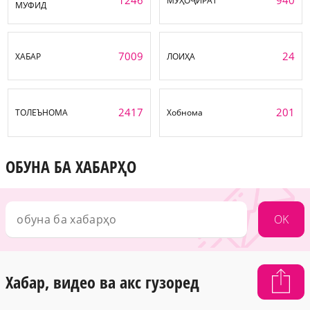
МУҲОҶИРАТ
МУФИД
7009
24
ХАБАР
ЛОИҲА
2417
201
ТОЛЕЪНОМА
Хобнома
ОБУНА БА ХАБАРҲО
OK
Хабар, видео ва акс гузоред