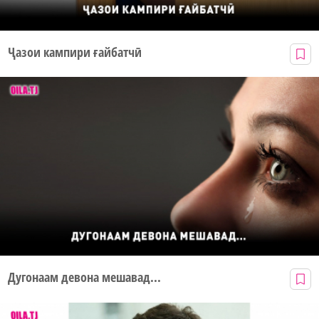
Ҷазои кампири ғайбатчӣ
Дугонаам девона мешавад...