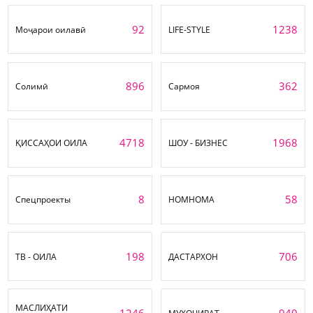
92
1238
Моҷарои оилавӣ
LIFE-STYLE
896
362
Солимӣ
Сармоя
4718
1968
ҚИССАҲОИ ОИЛА
ШОУ - БИЗНЕС
8
58
Спецпроекты
НОМНОМА
198
706
ТВ - ОИЛА
ДАСТАРХОН
МАСЛИҲАТИ
1246
940