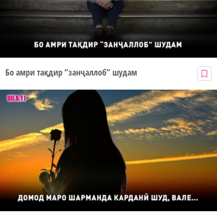
Бо амри тақдир “занҷаллоб” шудам