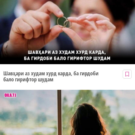
Шавҳари аз худам хурд карда, ба гирдоби
бало гирифтор шудам