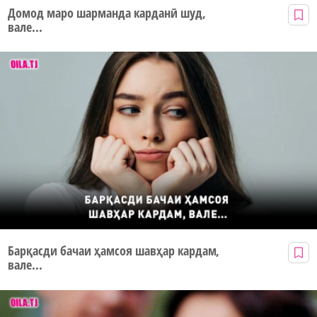
Домод маро шарманда карданӣ шуд,
вале...
Барқасди бачаи ҳамсоя шавҳар кардам,
вале...