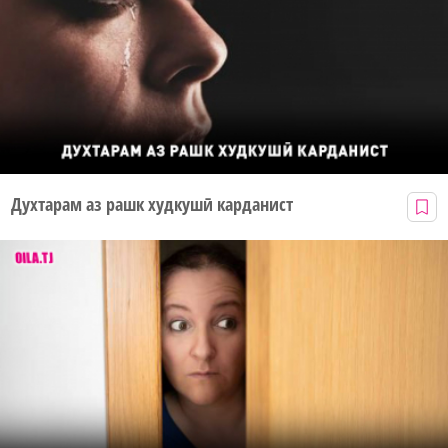
Духтарам аз рашк худкушӣ карданист