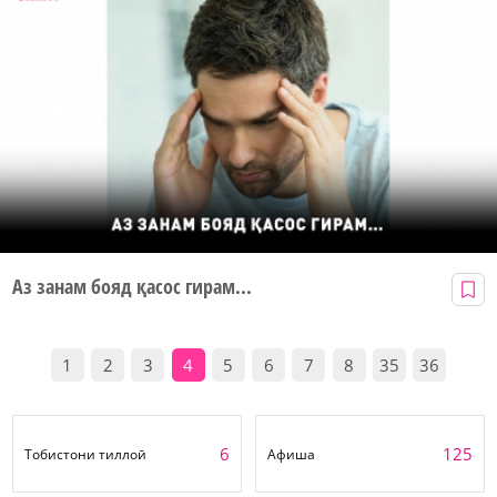
Аз занам бояд қасос гирам...
1
2
3
4
5
6
7
8
35
36
6
125
Тобистони тиллоӣ
Афиша