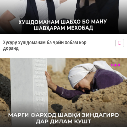
Хусуру хушдоманам ба ҷойи хобам кор
доранд