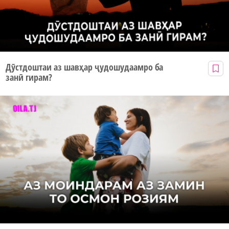
Дӯстдоштаи аз шавҳар ҷудошудаамро ба
занӣ гирам?