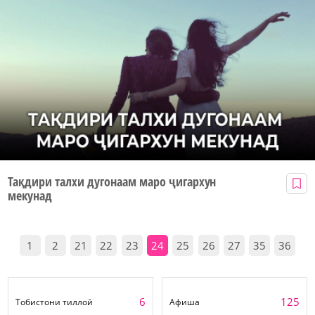
Тақдири талхи дугонаам маро ҷигархун
мекунад
1
2
21
22
23
24
25
26
27
35
36
6
125
Тобистони тиллоӣ
Афиша