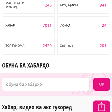
МАСЛИҲАТИ
1246
941
МУҲОҶИРАТ
МУФИД
7011
24
ХАБАР
ЛОИҲА
2420
201
ТОЛЕЪНОМА
Хобнома
ОБУНА БА ХАБАРҲО
OK
Хабар, видео ва акс гузоред