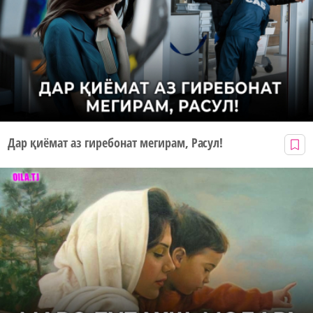
Дар қиёмат аз гиребонат мегирам, Расул!