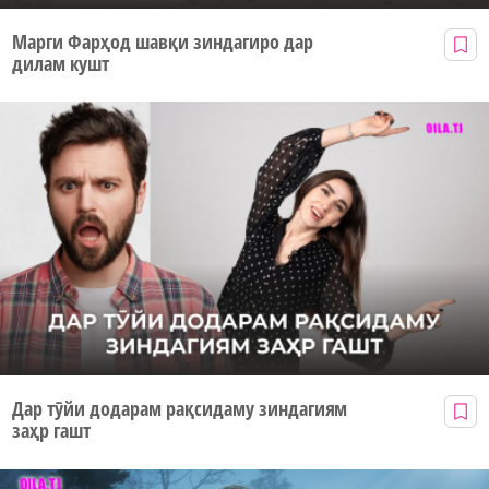
Марги Фарҳод шавқи зиндагиро дар
дилам кушт
Дар тӯйи додарам рақсидаму зиндагиям
заҳр гашт