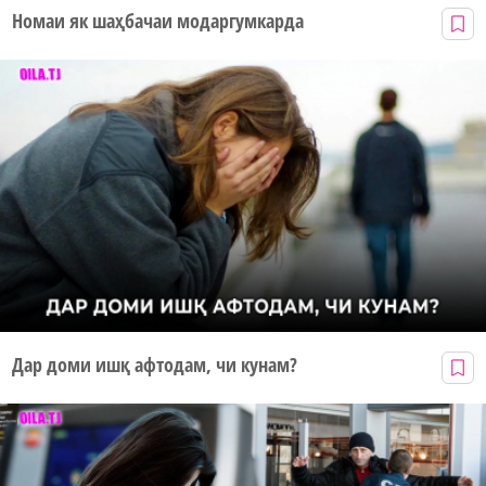
Номаи як шаҳбачаи модаргумкарда
Дар доми ишқ афтодам, чи кунам?