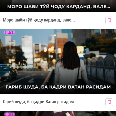
Моро шаби тӯй ҷоду карданд, вале...
Ғариб шуда, ба қадри Ватан расидам