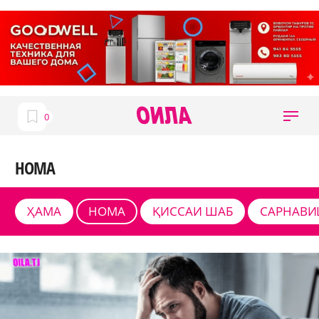
НОМА
ҲАМА
НОМА
ҚИССАИ ШАБ
САРНАВИ