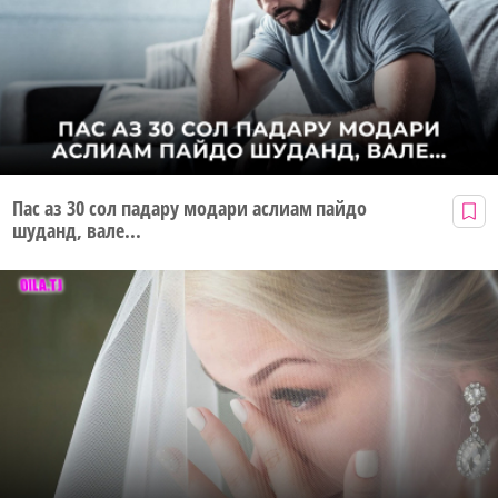
Пас аз 30 сол падару модари аслиам пайдо
шуданд, вале...