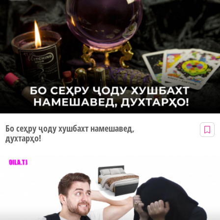
Бо сеҳру ҷоду хушбахт намешавед,
духтарҳо!