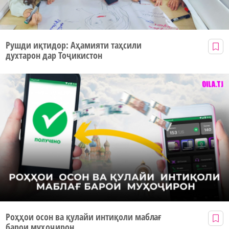
Рушди иқтидор: Аҳамияти таҳсили
духтарон дар Тоҷикистон
Роҳҳои осон ва қулайи интиқоли маблағ
барои муҳоҷирон