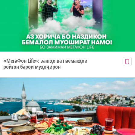
«МегаФон Life»: зангҳо ва паёмакҳои
ройгон барои муҳоҷирон