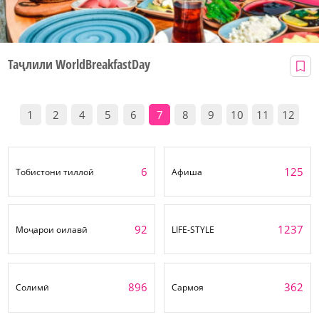
Таҷлили WorldBreakfastDay
1
2
4
5
6
7
8
9
10
11
12
6
125
Тобистони тиллоӣ
Афиша
92
1237
Моҷарои оилавӣ
LIFE-STYLE
896
362
Солимӣ
Сармоя