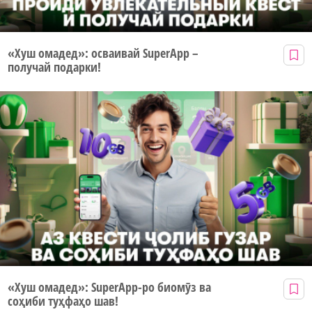
«Хуш омадед»: осваивай SuperApp –
получай подарки!
«Хуш омадед»: SuperApp-ро биомӯз ва
соҳиби туҳфаҳо шав!