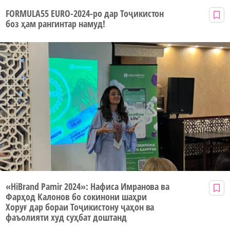
FORMULA55 EURO-2024-ро дар Тоҷикистон
боз ҳам рангинтар намуд!
«HiBrand Pamir 2024»: Нафиса Имранова ва
Фарҳод Калонов бо сокинони шаҳри
Хоруғ дар бораи Тоҷикистону ҷаҳон ва
фаъолияти худ суҳбат доштанд