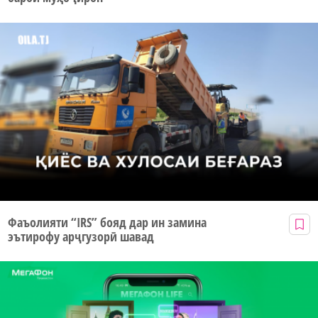
Фаъолияти “IRS” бояд дар ин замина
эътирофу арҷгузорӣ шавад