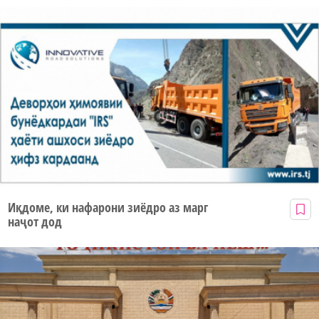
Иқдоме, ки нафарони зиёдро аз марг
наҷот дод