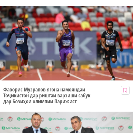
Фаворис Музрапов ягона намояндаи
Тоҷикистон дар риштаи варзиши сабук
дар Бозиҳои олимпии Париж аст