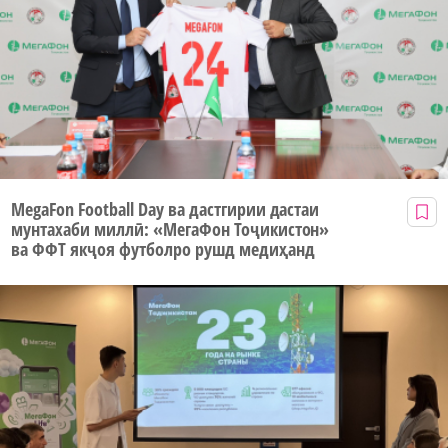
MegaFon Football Day ва дастгирии дастаи
мунтахаби миллӣ: «МегаФон Тоҷикистон»
ва ФФТ якҷоя футболро рушд медиҳанд