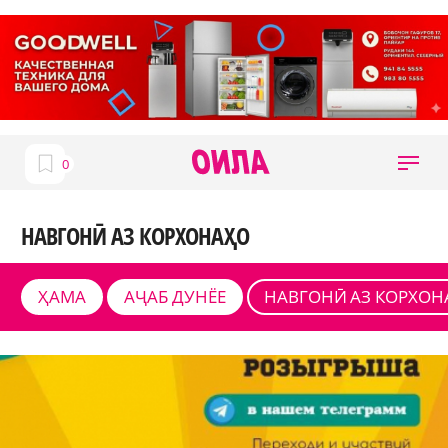
НАВГОНӢ АЗ КОРХОНАҲО
ҲАМА
АҶАБ ДУНЁЕ
НАВГОНӢ АЗ КОРХОН