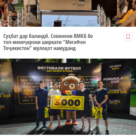
Суҳбат дар баландӣ. Сокинони ВМКБ бо
топ-менеҷерони ширкати “МегаФон
Тоҷикистон” мулоқот намуданд