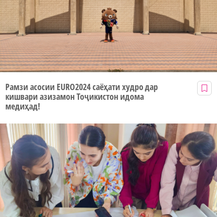
Рамзи асосии EURO2024 саёҳати худро дар
кишвари азизамон Тоҷикистон идома
медиҳад!