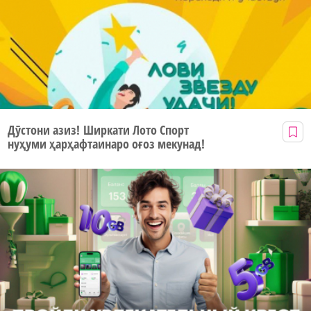
Дӯстони азиз! Ширкати Лото Спорт
нуҳуми ҳарҳафтаинаро оғоз мекунад!