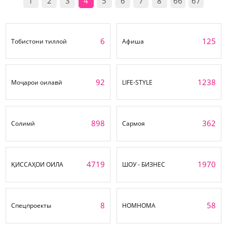
1
2
3
4
5
6
7
8
66
67
6
125
Тобистони тиллоӣ
Афиша
92
1238
Моҷарои оилавӣ
LIFE-STYLE
898
362
Солимӣ
Сармоя
4719
1970
ҚИССАҲОИ ОИЛА
ШОУ - БИЗНЕС
8
58
Спецпроекты
НОМНОМА