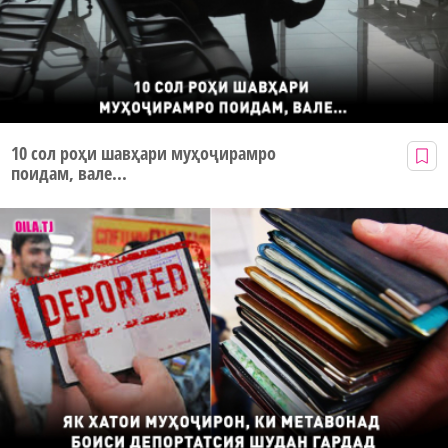
10 сол роҳи шавҳари муҳоҷирамро
поидам, вале...