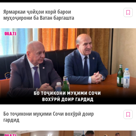
Ярмаркаи ҷойҳои корӣ барои
муҳоҷирони ба Ватан баргашта
Бо тоҷикони муқими Сочи вохӯрӣ доир
гардид