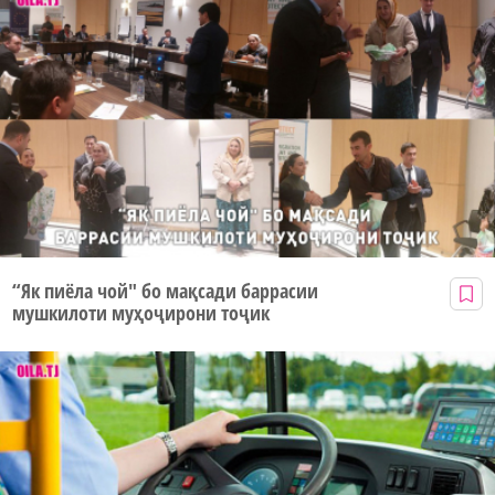
“Як пиёла чой" бо мақсади баррасии
мушкилоти муҳоҷирони тоҷик