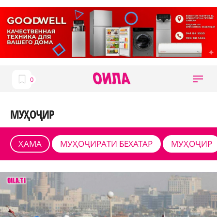
МУҲОҶИР
ҲАМА
МУҲОҶИРАТИ БЕХАТАР
МУҲОҶИР