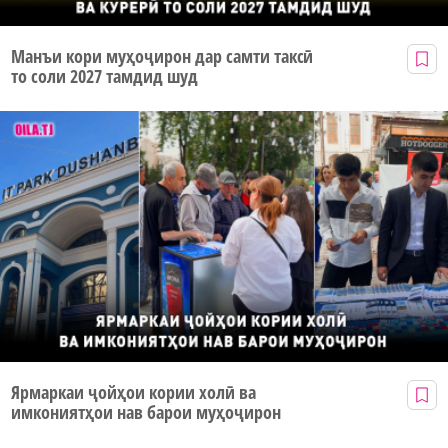
Манъи кори муҳоҷирон дар самти таксӣ
то соли 2027 тамдид шуд
Ярмаркаи ҷойҳои кории холӣ ва
имкониятҳои нав барои муҳоҷирон