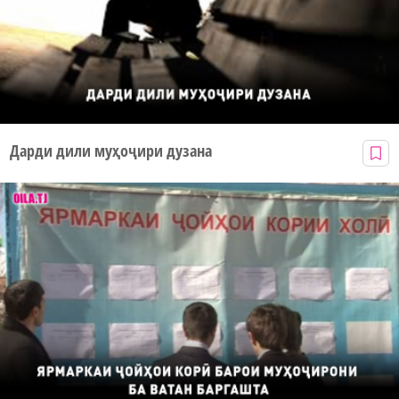
Дарди дили муҳоҷири дузана