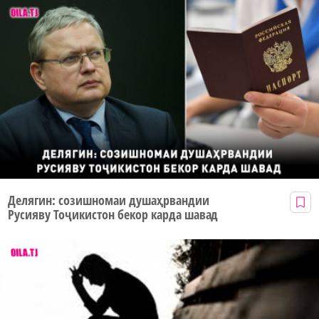
Делягин: созишномаи душаҳрвандии
Русияву Тоҷикистон бекор карда шавад