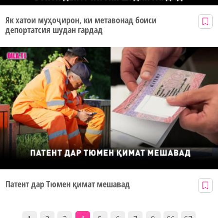
Як хатои муҳоҷирон, ки метавонад боиси
депортатсия шудан гардад
Патент дар Тюмен қимат мешавад