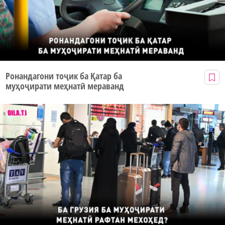
Ронандагони тоҷик ба Қатар ба
муҳоҷирати меҳнатӣ мераванд