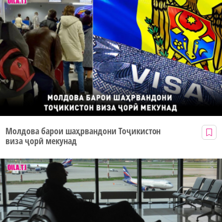
Молдова барои шаҳрвандони Тоҷикистон
виза ҷорӣ мекунад