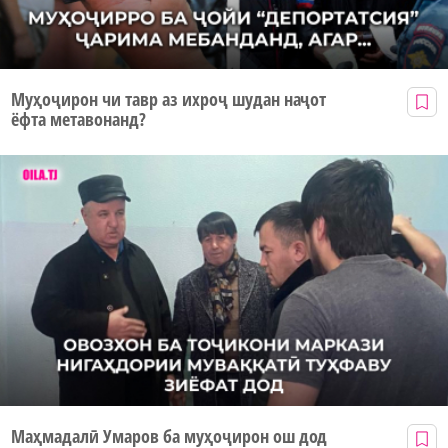
Муҳоҷирон чи тавр аз ихроҷ шудан наҷот
ёфта метавонанд?
Маҳмадалӣ Умаров ба муҳоҷирон ош дод