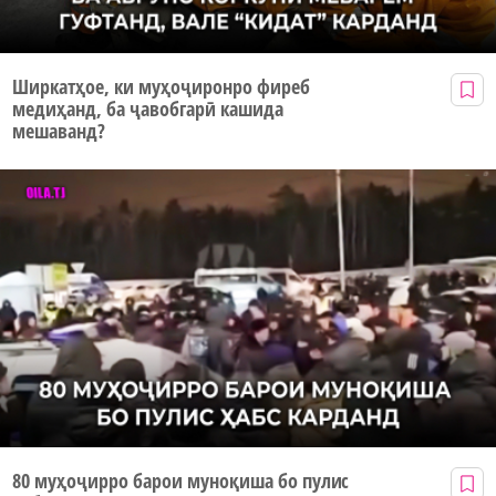
Ширкатҳое, ки муҳоҷиронро фиреб
медиҳанд, ба ҷавобгарӣ кашида
мешаванд?
80 муҳоҷирро барои муноқиша бо пулис