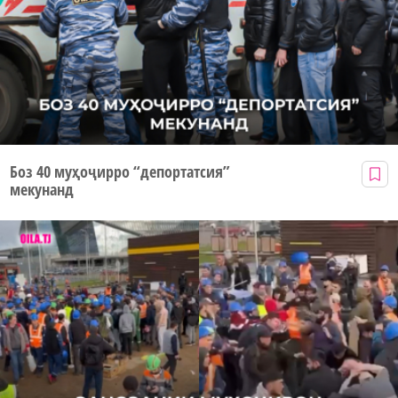
Боз 40 муҳоҷирро “депортатсия”
мекунанд