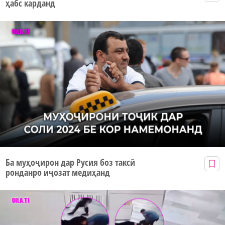
ҳабс карданд
Ба муҳоҷирон дар Русия боз таксӣ
ронданро иҷозат медиҳанд