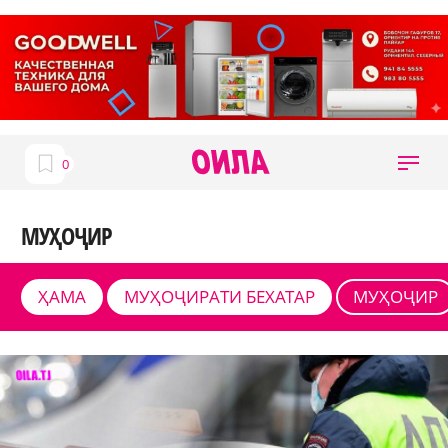
МУҲОҶИР
ҲАМА
МУҲОҶИРАТИ БЕХАТАР
МУҲОҶИР