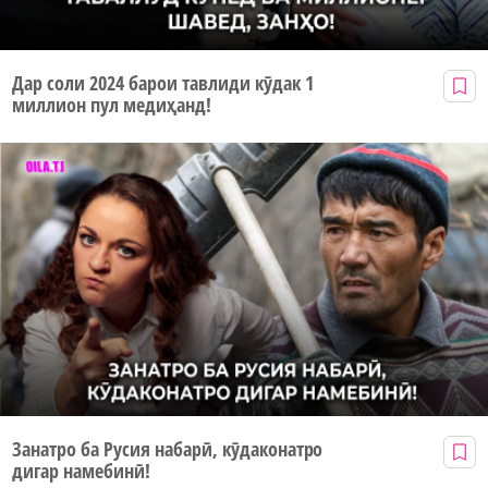
Дар соли 2024 барои тавлиди кӯдак 1
миллион пул медиҳанд!
Занатро ба Русия набарӣ, кӯдаконатро
дигар намебинӣ!