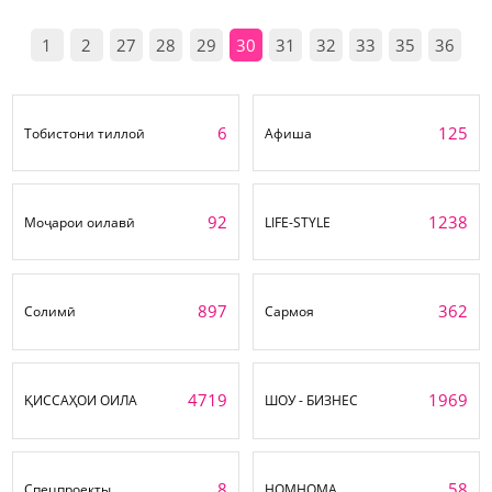
1
2
27
28
29
30
31
32
33
35
36
6
125
Тобистони тиллоӣ
Афиша
92
1238
Моҷарои оилавӣ
LIFE-STYLE
897
362
Солимӣ
Сармоя
4719
1969
ҚИССАҲОИ ОИЛА
ШОУ - БИЗНЕС
8
58
Спецпроекты
НОМНОМА