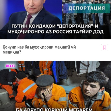
Қонуни нав ба муҳоҷирони меҳнатӣ чӣ
медиҳад?