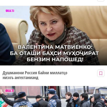
Душманони Россия байни миллатҳо
низоъ ангехтанианд