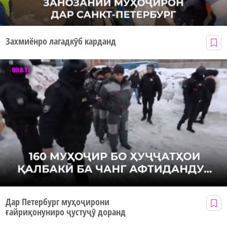
Захмиёнро лагадкӯб карданд
Дар Петербург муҳоҷирони
ғайриқонуниро ҷустуҷӯ доранд