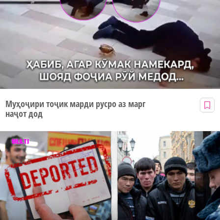
Муҳоҷири тоҷик марди русро аз марг
наҷот дод