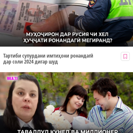
Тартиби супурдани имтиҳони ронандагӣ
дар соли 2024 дигар шуд