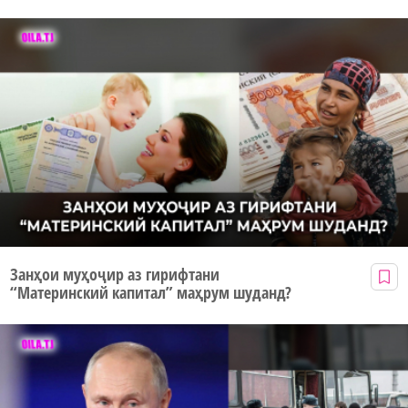
Занҳои муҳоҷир аз гирифтани
“Материнский капитал” маҳрум шуданд?