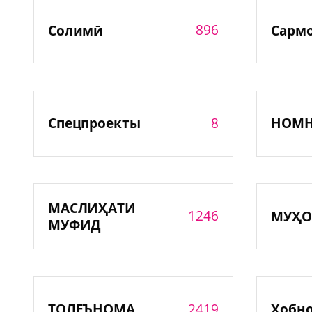
896
Солимӣ
Сарм
8
Спецпроекты
НОМ
МАСЛИҲАТИ
1246
МУҲО
МУФИД
2419
ТОЛЕЪНОМА
Хобн