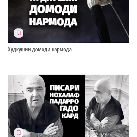
Худкушии домоди нармода