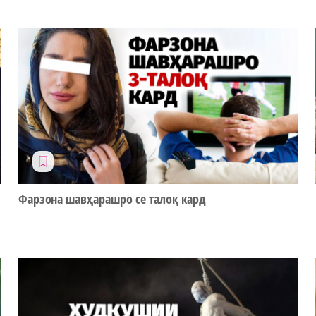
Фарзона шавҳарашро се талоқ кард