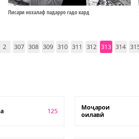
Писари нохалаф падарро гадо кард
2
307
308
309
310
311
312
313
314
31
Моҷарои
125
а
оилавӣ