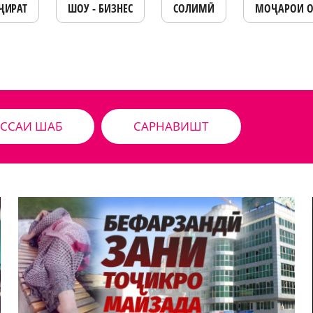
ҶИРАТ
ШОУ - БИЗНЕС
СОЛИМӢ
МОҶАРОИ 
ССАИ ШАБ
САРНАВИШТ