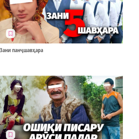
Зани панҷшавҳара