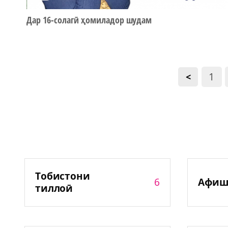
Дар 16-солагӣ ҳомиладор шудам
1
<
Тобистони
6
Афиш
тиллоӣ