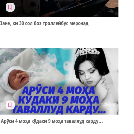
Зане, ки 30 сол боз троллейбус меронад
Арӯси 4 моҳа кӯдаки 9 моҳа таваллуд карду...