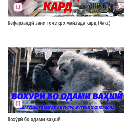
Бефарзандӣ зани тоҷикро майзада кард (4акс)
Вохӯрӣ бо одами ваҳшӣ