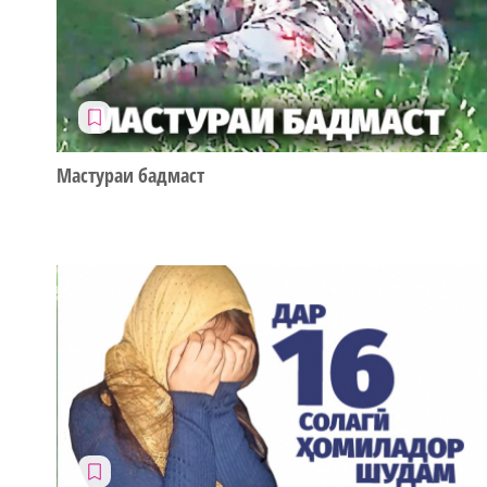
Мастураи бадмаст