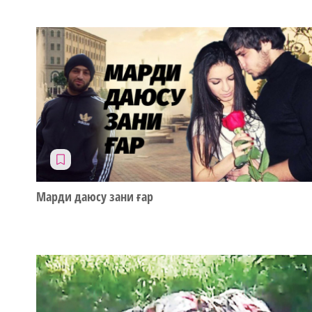
Марди даюсу зани ғар