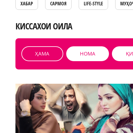
ХАБАР
САРМОЯ
LIFE-STYLE
МУҲО
КИССАХОИ ОИЛА
ҲАМА
НОМА
ҚИ