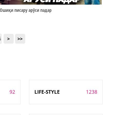
Ошиқи писару арӯси падар
5
>
>>
92
1238
LIFE-STYLE