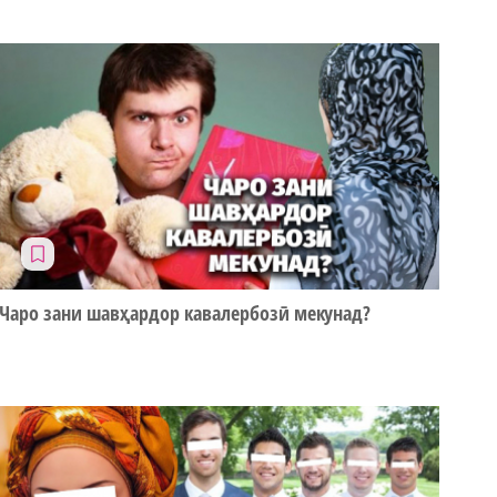
Чаро зани шавҳардор кавалербозӣ мекунад?