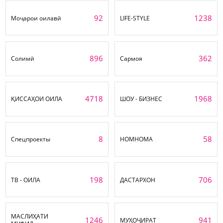
92
1238
Моҷарои оилавӣ
LIFE-STYLE
896
362
Солимӣ
Сармоя
4718
1968
ҚИССАҲОИ ОИЛА
ШОУ - БИЗНЕС
8
58
Спецпроекты
НОМНОМА
198
706
ТВ - ОИЛА
ДАСТАРХОН
МАСЛИҲАТИ
1246
941
МУҲОҶИРАТ