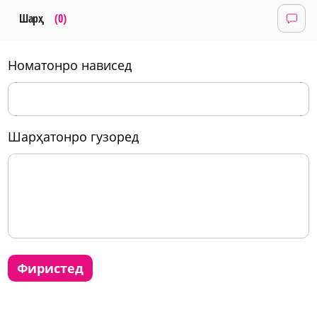
Шарҳ
(0)
номатонро нависед
шарҳатонро гузоред
фиристед