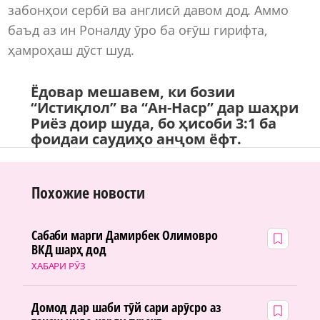
забонҳои сербӣ ва англисӣ давом дод. Аммо
баъд аз ин Роналду ӯро ба оғӯш гирифта,
ҳамроҳаш дӯст шуд.
Ёдовар мешавем, ки бозии
“Истиқлол” ва “Ан-Наср” дар шаҳри
Риёз доир шуда, бо ҳисоби 3:1 ба
фоидаи саудиҳо анҷом ёфт.
Похожие новости
Сабаби марги Дамирбек Олимовро
ВКД шарҳ дод
ХАБАРИ РӮЗ
Домод дар шаби тӯй сари арӯсро аз