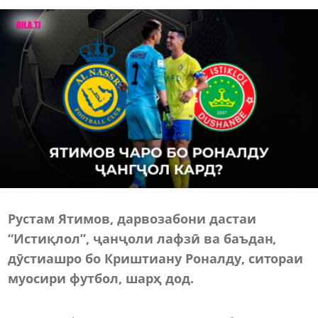
Рустам Ятимов, дарвозабони дастаи
“Истиқлол”, ҷанҷоли лафзӣ ва баъдан,
дӯстиашро бо Криштиану Роналду, ситораи
муосири футбол, шарҳ дод.