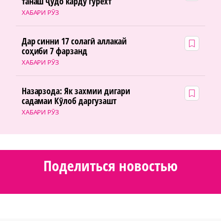
танаш ҷудо карду гурехт
ХАБАРИ РӮЗ
Дар синни 17 солагӣ аллакай
соҳиби 7 фарзанд
ХАБАРИ РӮЗ
Назарзода: Як захмии дигари
садамаи Кӯлоб даргузашт
ХАБАРИ РӮЗ
Поделиться новостью