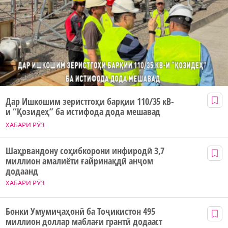
Дар Ишкошим зеристгоҳи барқии 110/35 кВ-
и “Қозидеҳ” ба истифода дода мешавад
ХАБАРИ РӮЗ
Шаҳрвандону соҳибкорони инфиродӣ 3,7
миллион амалиёти ғайринақдӣ анҷом
додаанд
ХАБАРИ РӮЗ
Бонки Умумиҷаҳонӣ ба Тоҷикистон 495
миллион доллар маблағи грантӣ додааст