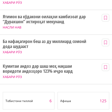
ХАБАРИ РӮЗ
Ятимон ва кӯдакони оилаҳои камбизоат дар
“Дурахшон” истироҳат мекунанд
НАСЛИ НАВ
Ба нафақагирон беш аз ду миллиард сомонӣ
дода шудааст
ХАБАРИ РӮЗ
Кумитаи андоз дар шаш моҳ нақшаи
воридоти андозҳоро 123% иҷро кард
ХАБАРИ РӮЗ
6
125
Тобистони тиллоӣ
Афиша