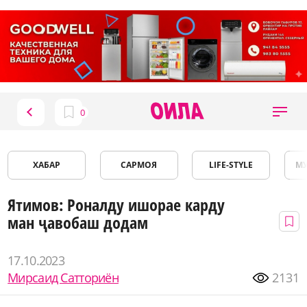
ХАБАР
САРМОЯ
LIFE-STYLE
М
Ятимов: Роналду ишорае карду
ман ҷавобаш додам
17.10.2023
Мирсаид Сатториён
2131