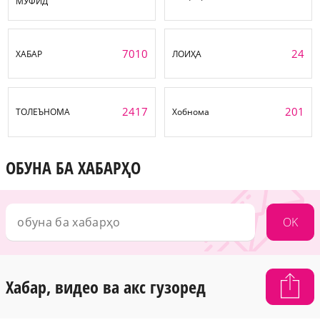
МУФИД
7010
24
ХАБАР
ЛОИҲА
2417
201
ТОЛЕЪНОМА
Хобнома
ОБУНА БА ХАБАРҲО
OK
Хабар, видео ва акс гузоред