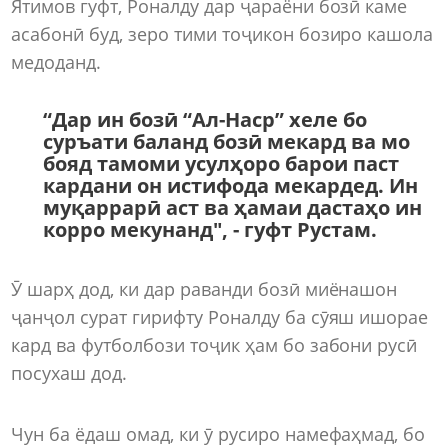
Ятимов гуфт, Роналду дар ҷараёни бозӣ каме
асабонӣ буд, зеро тими тоҷикон бозиро кашола
медоданд.
“Дар ин бозӣ “Ал-Наср” хеле бо
суръати баланд бозӣ мекард ва мо
бояд тамоми усулҳоро барои паст
кардани он истифода мекардед. Ин
муқаррарӣ аст ва ҳамаи дастаҳо ин
корро мекунанд", - гуфт Рустам.
Ӯ шарҳ дод, ки дар раванди бозӣ миёнашон
ҷанҷол сурат гирифту Роналду ба сӯяш ишорае
кард ва футболбози тоҷик ҳам бо забони русӣ
посухаш дод.
Чун ба ёдаш омад, ки ӯ русиро намефаҳмад, бо