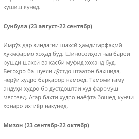
кушиш кунед.
С
унбула (23 август-22 сентябр)
Имрӯз дар зиндагии шахсӣ ҳамдигарфаҳмӣ
ҳукмфармо хоҳад буд. Шиносоиҳои нав барои
рушди шахсӣ ва касбӣ муфид хоҳанд буд.
Бегоҳро ба шуғли дӯстдоштаатон бахшида,
нерӯи худро барқарор намоед. Тамоми ғаму
андуҳи худро бо дӯстдоштаи худ фаромӯш
месозед. Агар бахти худро наёфта бошед, кунҷи
хонаро ихтиёр накунед.
М
изон (23 сентябр-22 октябр)