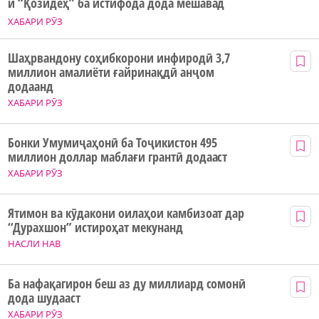
и “Қозидеҳ” ба истифода дода мешавад
ХАБАРИ РӮЗ
Шаҳрвандону соҳибкорони инфиродӣ 3,7
миллион амалиёти ғайринақдӣ анҷом
додаанд
ХАБАРИ РӮЗ
Бонки Умумиҷаҳонӣ ба Тоҷикистон 495
миллион доллар маблағи грантӣ додааст
ХАБАРИ РӮЗ
Ятимон ва кӯдакони оилаҳои камбизоат дар
“Дурахшон” истироҳат мекунанд
НАСЛИ НАВ
Ба нафақагирон беш аз ду миллиард сомонӣ
дода шудааст
ХАБАРИ РӮЗ