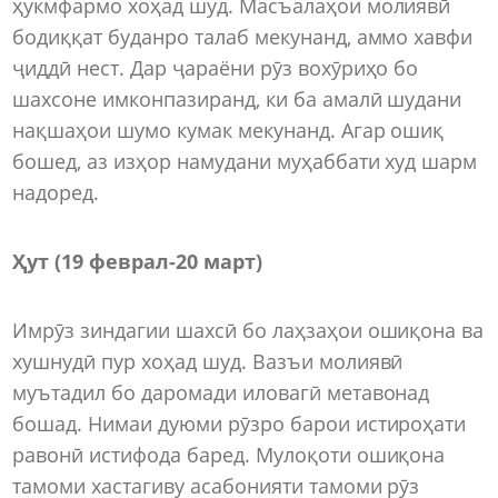
ҳукмфармо хоҳад шуд. Масъалаҳои молиявӣ
бодиққат буданро талаб мекунанд, аммо хавфи
ҷиддӣ нест. Дар ҷараёни рӯз вохӯриҳо бо
шахсоне имконпазиранд, ки ба амалӣ шудани
нақшаҳои шумо кумак мекунанд. Агар ошиқ
бошед, аз изҳор намудани муҳаббати худ шарм
надоред.
Ҳут (19 феврал-20 март)
Имрӯз зиндагии шахсӣ бо лаҳзаҳои ошиқона ва
хушнудӣ пур хоҳад шуд. Вазъи молиявӣ
муътадил бо даромади иловагӣ метавонад
бошад. Нимаи дуюми рӯзро барои истироҳати
равонӣ истифода баред. Мулоқоти ошиқона
тамоми хастагиву асабонияти тамоми рӯз