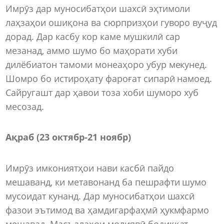
Имрӯз дар муносибатҳои шахсӣ эҳтимоли
лаҳзаҳои ошиқона ва сюрпризҳои гуворо вуҷуд
дорад. Дар касбу кор каме мушкилӣ сар
мезанад, аммо шумо бо маҳорати хуби
дилёбиатон тамоми монеаҳоро убур мекунед.
Шомро бо истироҳату фароғат сипарӣ намоед.
Сайругашт дар ҳавои тоза хоби шуморо хуб
месозад.
Ақраб (23 октябр-21 ноябр)
Имрӯз имкониятҳои нави касбӣ пайдо
мешаванд, ки метавонанд ба пешрафти шумо
мусоидат кунанд. Дар муносибатҳои шахсӣ
фазои эътимод ва ҳамдигарфаҳмӣ ҳукмфармо
мешавад. Масъалаҳои молиявӣ бодиққат