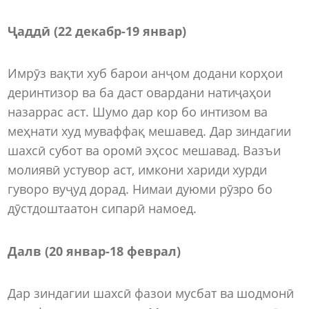
Ҷаддӣ (22 декабр-19 январ)
Имрӯз вақти хуб барои анҷом додани корҳои
деринтизор ва ба даст овардани натиҷаҳои
назаррас аст. Шумо дар кор бо интизом ва
меҳнати худ муваффақ мешавед. Дар зиндагии
шахсӣ субот ва оромӣ эҳсос мешавад. Вазъи
молиявӣ устувор аст, имкони хариди хурди
гуворо вуҷуд дорад. Нимаи дуюми рӯзро бо
дӯстдоштаатон сипарӣ намоед.
Далв (20 январ-18 феврал)
Дар зиндагии шахсӣ фазои мусбат ва шодмонӣ