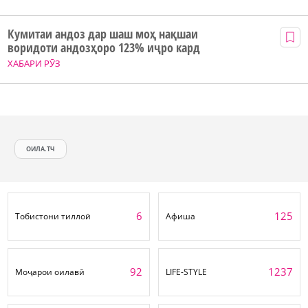
Кумитаи андоз дар шаш моҳ нақшаи
воридоти андозҳоро 123% иҷро кард
ХАБАРИ РӮЗ
ОИЛА.ТЧ
6
125
Тобистони тиллоӣ
Афиша
92
1237
Моҷарои оилавӣ
LIFE-STYLE