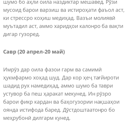
шумо бо аҳли оила наздиктар мешавед. Рӯзи
мусоид барои варзиш ва истироҳати фаъол аст,
ки стрессро коҳиш медиҳад. Вазъи молиявӣ
муътадил аст, аммо харидҳои калонро ба вақти
дигар гузоред.
Савр (20 апрел-20 май)
Имрӯз дар оила фазои гарм ва самимӣ
ҳукмфармо хоҳад шуд. Дар кор ҳеҷ тағйироти
шадид рух намедиҳад, аммо шумо ба таври
устувор ба пеш ҳаракат мекунед. Ин рӯзро
барои фикр кардан ва баҳогузории нақшаҳои
оянда истифода баред. Дӯстдоштаатонро бо
меҳрубонӣ дилгарм кунед.