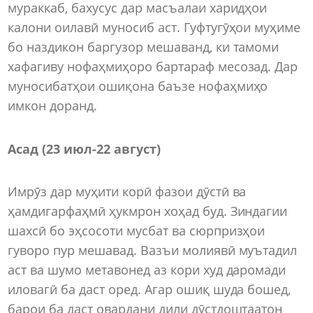
мураккаб, бахусус дар масъалаи харидҳои
калони оилавӣ муносиб аст. Гуфтугӯҳои муҳиме
бо наздикон баргузор мешаванд, ки тамоми
хафагиву нофаҳмиҳоро бартараф месозад. Дар
муносибатҳои ошиқона баъзе нофаҳмиҳо
имкон доранд.
Асад (23 июл-22 август)
Имрӯз дар муҳити корӣ фазои дӯстӣ ва
ҳамдигарфаҳмӣ ҳукмрон хоҳад буд. Зиндагии
шахсӣ бо эҳсосоти мусбат ва сюрпризҳои
гуворо пур мешавад. Вазъи молиявӣ муътадил
аст ва шумо метавонед аз кори худ даромади
иловагӣ ба даст оред. Агар ошиқ шуда бошед,
барои ба даст овардани дили дӯстдоштаатон