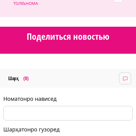
ТОЛЕЪНОМА
Поделиться новостью
Шарҳ
(0)
номатонро нависед
шарҳатонро гузоред