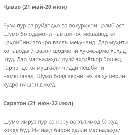
Ҷавзо (21 май-20 июн)
Рӯзи пур аз рӯйдодҳо ва вохӯриҳои ҷолиб аст.
Шумо бо одамони нав шинос мешавед, ки
ҷаҳонбиниатонро васеъ мекунанд. Дар муҳити
хонаводагӣ фазои шодмонӣ ҳукмфармо хоҳад
шуд. Дар масъалаҳои пулӣ эҳтиёткор бошед,
гарчанде ки мушкили ҷиддӣ пешбинӣ
намешавад. Шумо бояд зеҳни тез ва ҳушёрии
худро нишон диҳед.
Саратон (21 июн-22 июл)
Шумо имрӯз пур аз нерӯ ва эътимод ба худ
хоҳед буд. Ин вақт барои ҳалли масъалаҳои