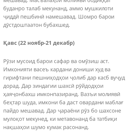
буданро талаб мекунанд, аммо мушкилоти
ҷиддӣ пешбинӣ намешавад. Шомро барои
дӯстдоштаатон бубахшед.
Қавс (22 ноябр-21 декабр)
Рӯзи мусоид барои сафар ва омӯзиш аст.
Имконияти васеъ кардани дониши худ ва
гирифтани пешниҳодҳои ҷолиб дар касб вуҷуд
дорад. Дар зиндагии шахсӣ рӯйдодҳои
ҳаяҷонбахш имконпазиранд. Вазъи молиявӣ
беҳтар шуда, имкони ба даст овардани маблағ
пайдо мешавад. Дар ҷараёни рӯз бо шахсоне
мулоқот мекунед, ки метавонанд ба татбиқи
нақшаҳои шумо кумак расонанд.