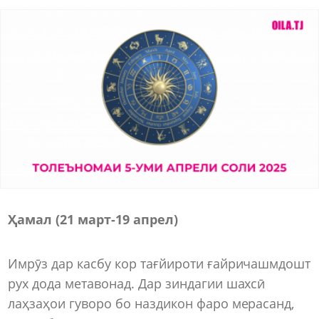
Ҳамал (21 март-19 апрел)
Имрӯз дар касбу кор тағйироти ғайричашмдошт
рух дода метавонад. Дар зиндагии шахсӣ
лаҳзаҳои гуворо бо наздикон фаро мерасанд,