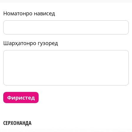
номатонро нависед
шарҳатонро гузоред
фиристед
СЕРХОНАНДА