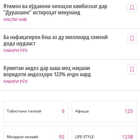
Ятимон ва кӯдакони оилаҳои камбизоат дар
“Дурахшон” истироҳат мекунанд
НАСЛИ НАВ
Ба нафақагирон беш аз ду миллиард сомонӣ
дода шудааст
ХАБАРИ РӮЗ
Кумитаи андоз дар шаш моҳ нақшаи
воридоти андозҳоро 123% иҷро кард
ХАБАРИ РӮЗ
6
125
Тобистони тиллоӣ
Афиша
92
1238
Моҷарои оилавӣ
LIFE-STYLE