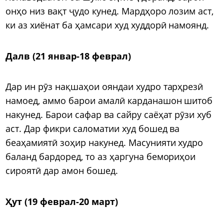
онҳо низ вақт ҷудо кунед. Мардҳоро лозим аст,
ки аз хиёнат ба ҳамсари худ худдорӣ намоянд.
Далв (21 январ-18 феврал)
Дар ин рӯз нақшаҳои ояндаи худро тарҳрезӣ
намоед, аммо барои амалӣ карданашон шитоб
накунед. Барои сафар ва сайру саёҳат рӯзи хуб
аст. Дар фикри саломатии худ бошед ва
беаҳамиятӣ зоҳир накунед. Масунияти худро
баланд бардоред, то аз ҳаргуна бемориҳои
сироятӣ дар амон бошед.
Ҳут (19 феврал-20 март)