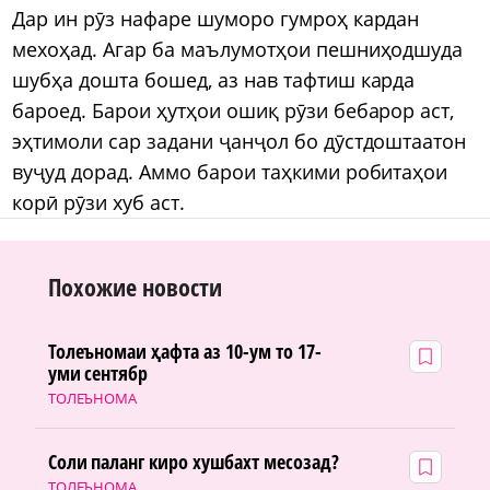
Дар ин рӯз нафаре шуморо гумроҳ кардан
мехоҳад. Агар ба маълумотҳои пешниҳодшуда
шубҳа дошта бошед, аз нав тафтиш карда
бароед. Барои ҳутҳои ошиқ рӯзи бебарор аст,
эҳтимоли сар задани ҷанҷол бо дӯстдоштаатон
вуҷуд дорад. Аммо барои таҳкими робитаҳои
корӣ рӯзи хуб аст.
Похожие новости
Толеъномаи ҳафта аз 10-ум то 17-
уми сентябр
ТОЛЕЪНОМА
Соли паланг киро хушбахт месозад?
ТОЛЕЪНОМА