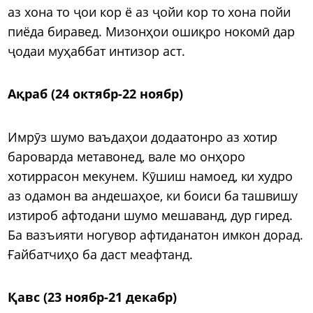
аз хона то ҷои кор ё аз ҷойи кор то хона пойи
пиёда биравед. Мизонҳои ошиқро нокомӣ дар
ҷодаи муҳаббат интизор аст.
Ақраб (24 октябр-22 ноябр)
Имрӯз шумо ваъдаҳои додаатонро аз хотир
бароварда метавонед, вале мо онҳоро
хотиррасон мекунем. Кӯшиш намоед, ки худро
аз одамон ва андешаҳое, ки боиси ба ташвишу
изтироб афтодани шумо мешаванд, дур гиред.
Ба вазъияти ногувор афтиданатон имкон дорад.
Ғайбатчиҳо ба даст меафтанд.
Қавс (23 ноябр-21 декабр)