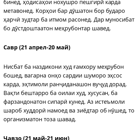
бинед, ҳодисаҳои нохушро пешгирӣ карда
метавонед. Корҳои бар дӯшатон бор бударо
ҳарчӣ зудтар ба итмом расонед. Дар муносибат
бо дӯстдоштаатон меҳрубонтар шавед.
Савр (21 апрел-20 май)
Нисбат ба наздикони худ ғамхору меҳрубон
бошед, вагарна онҳо сардии шуморо эҳсос
карда, эҳтимоли ранҷиданашон вуҷуд дорад.
Вақти бештарро ба оилаи худ, хусусан, ба
фарзандонатон сипарӣ кунед. Аз истеъмоли
шароб худдорӣ намоед ва зиёдтар об нӯшед, то
организматон тоза шавад.
Ҷавзо (21 май-21 июн)