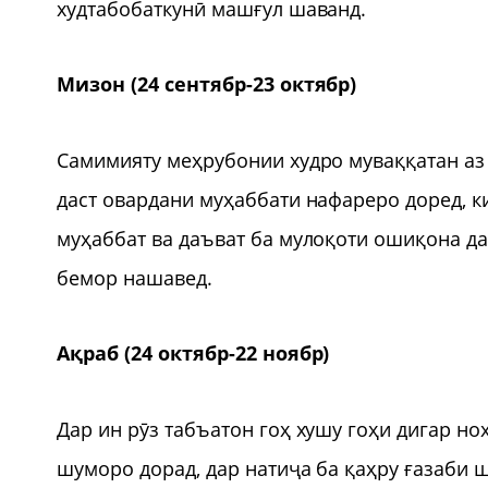
худтабобаткунӣ машғул шаванд.
Мизон (24 сентябр-23 октябр)
Самимияту меҳрубонии худро муваққатан аз
даст овардани муҳаббати нафареро доред, к
муҳаббат ва даъват ба мулоқоти ошиқона дар
бемор нашавед.
Ақраб (24 октябр-22 ноябр)
Дар ин рӯз табъатон гоҳ хушу гоҳи дигар но
шуморо дорад, дар натиҷа ба қаҳру ғазаби