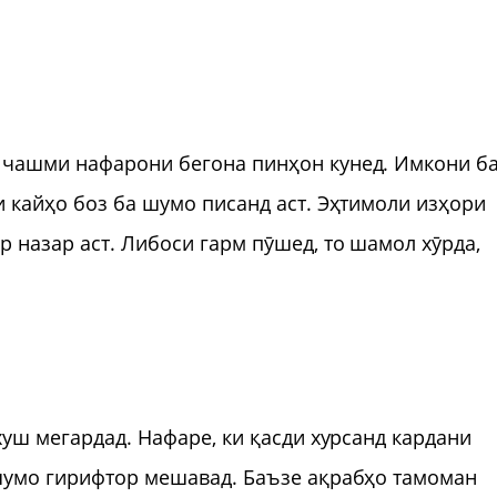
 чашми нафарони бегона пинҳон кунед. Имкони б
и кайҳо боз ба шумо писанд аст. Эҳтимоли изҳори
 назар аст. Либоси гарм пӯшед, то шамол хӯрда,
хуш мегардад. Нафаре, ки қасди хурсанд кардани
 шумо гирифтор мешавад. Баъзе ақрабҳо тамоман