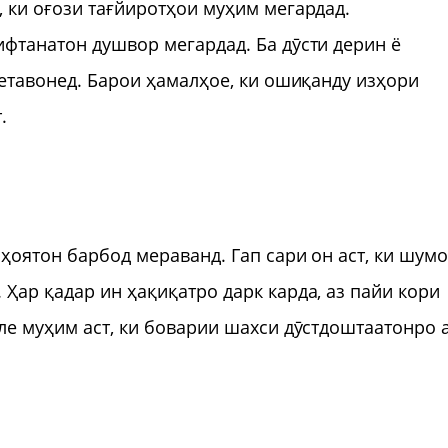
, ки оғози тағйиротҳои муҳим мегардад.
ифтанатон душвор мегардад. Ба дӯсти дерин ё
метавонед. Барои ҳамалҳое, ки ошиқанду изҳори
т.
ҳоятон барбод мераванд. Гап сари он аст, ки шум
Ҳар қадар ин ҳақиқатро дарк карда, аз пайи кори
ле муҳим аст, ки боварии шахси дӯстдоштаатонро 