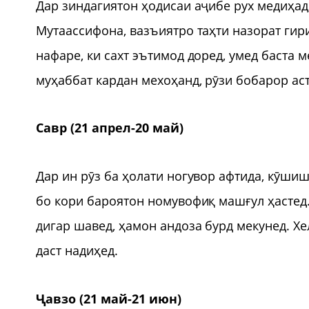
Дар зиндагиятон ҳодисаи аҷибе рух медиҳад
Мутаассифона, вазъиятро таҳти назорат гир
нафаре, ки сахт эътимод доред, умед баста 
муҳаббат кардан мехоҳанд, рӯзи бобарор ас
Савр (21 апрел-20 май)
Дар ин рӯз ба ҳолати ногувор афтида, кӯшиш
бо кори бароятон номувофиқ машғул ҳастед. 
дигар шавед, ҳамон андоза бурд мекунед. Хе
даст надиҳед.
Ҷавзо (21 май-21 июн)