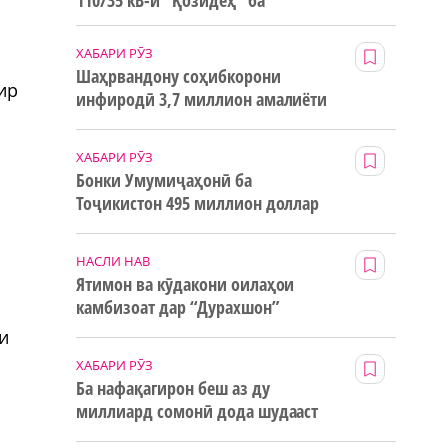
110/35 кВ-и “Қозидеҳ” ба
истифода дода мешавад
ХАБАРИ РӮЗ
Шаҳрвандону соҳибкорони
ир
инфиродӣ 3,7 миллион амалиёти
ғайринақдӣ анҷом додаанд
ХАБАРИ РӮЗ
Бонки Умумиҷаҳонӣ ба
Тоҷикистон 495 миллион доллар
маблағи грантӣ додааст
НАСЛИ НАВ
Ятимон ва кӯдакони оилаҳои
камбизоат дар “Дурахшон”
истироҳат мекунанд
и
ХАБАРИ РӮЗ
Ба нафақагирон беш аз ду
миллиард сомонӣ дода шудааст