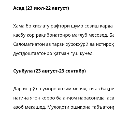
Асад (23 июл-22 август)
Ҳама бо хислату рафтори шумо созиш карда 
касбу кор рақибонатонро мағлуб месозед. Б
Саломатиатон аз тарзи хӯрокхӯрӣ ва истиро
дӯстдоштаатонро ҳатман гӯш кунед.
Сунбула (23 август-23 сентябр)
Дар ин рӯз шуморо лозим меояд, ки аз баҳри
натиҷа ягон корро ба анҷом нарасонида, аса
азоб мекашед. Мулоқоти ошиқона табъатонр