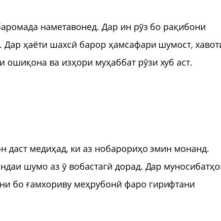
 баромада наметавонед. Дар ин рӯз бо рақибони
. Дар ҳаёти шахсӣ барор ҳамсафари шумост, хавот
 ошиқона ва изҳори муҳаббат рӯзи хуб аст.
н даст медиҳад, ки аз нобарориҳо эмин монанд.
яндаи шумо аз ӯ вобастагӣ дорад. Дар муносибатҳо
ни бо ғамхориву меҳрубонӣ фаро гирифтани