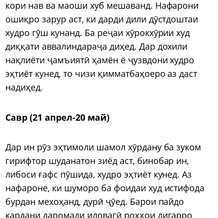
кори нав ва маоши хуб мешаванд. Нафарони
ошиқро зарур аст, ки дарди дили дӯстдоштаи
худро гӯш кунанд. Ба реҷаи хӯрокхӯрии худ
диққати аввалиндараҷа диҳед. Дар дохили
нақлиёти ҷамъиятӣ ҳамён ё ҷузвдони худро
эҳтиёт кунед, то чизи қимматбаҳоеро аз даст
надиҳед.
Савр (21 апрел-20 май)
Дар ин рӯз эҳтимоли шамол хӯрдану ба зуком
гирифтор шуданатон зиёд аст, бинобар ин,
либоси ғафс пӯшида, худро эҳтиёт кунед. Аз
нафароне, ки шуморо ба фоидаи худ истифода
бурдан мехоҳанд, дурӣ ҷӯед. Барои пайдо
кардани даромади иловагӣ роҳҳои дигарро