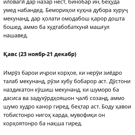
иловагӣ дар назар нест, бинобар ин, беҳуда
умед набандед. Бемориҳои куҳна дубора хуруҷ
мекунанд, дар ҳолати омодабош қарор дошта
бошед, аммо ба худтабобаткунӣ машғул
нашавед.
Қавс (23 ноябр-21 декабр)
Имрӯз барои иҷрои корҳое, ки нерӯи зиёдро
талаб мекунанд, рӯзи хубу бобарор аст. Дӯстони
наздикатон кӯшиш мекунанд, ки шуморо ба
дасиса ва задухӯрдҳояшон ҷалб созанд, аммо
шумо худро канор гиред, беҳтар аст. Боду ҳавои
тобистонро нигоҳ карда, мувофиқи он
корҳоятонро ба нақша гиред.