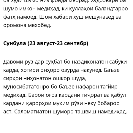
шумо имкон медиҳад, ки қуллаҳои баландтарро
фатҳ намоед. Шом хабари хуш мешунавед ва
оромона мехобед.
Сунбула (23 август-23 сентябр)
Давоми рӯз дар суҳбат бо наздиконатон сабукӣ
карда, хотири онҳоро озурда накунед. Баъзе
сирҳои ниҳонатон ошкор шуда,
муносибататонро бо баъзе нафарон тағйир
медиҳад. Барои оғоз кардани тиҷорат ва қабул
кардани қарорҳои муҳим рӯзи неку бобарор
аст. Саломатиатон шуморо ташвиш намедиҳад.