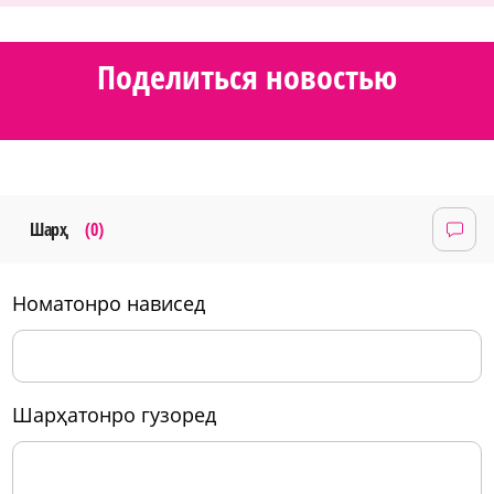
Поделиться новостью
Шарҳ
(0)
номатонро нависед
шарҳатонро гузоред