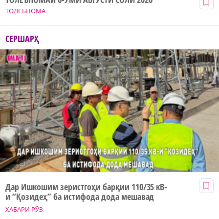
ТОЛЕЪНОМА
СЕРШАРҲ
Дар Ишкошим зеристгоҳи барқии 110/35 кВ-
и “Қозидеҳ” ба истифода дода мешавад
ХАБАРИ РӮЗ