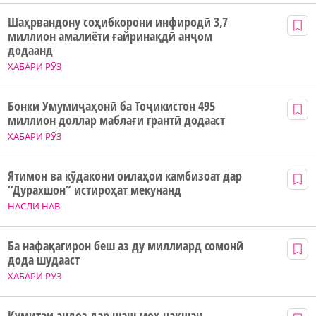
Шаҳрвандону соҳибкорони инфиродӣ 3,7
миллион амалиёти ғайринақдӣ анҷом
додаанд
ХАБАРИ РӮЗ
Бонки Умумиҷаҳонӣ ба Тоҷикистон 495
миллион доллар маблағи грантӣ додааст
ХАБАРИ РӮЗ
Ятимон ва кӯдакони оилаҳои камбизоат дар
“Дурахшон” истироҳат мекунанд
НАСЛИ НАВ
Ба нафақагирон беш аз ду миллиард сомонӣ
дода шудааст
ХАБАРИ РӮЗ
Кумитаи андоз дар шаш моҳ нақшаи