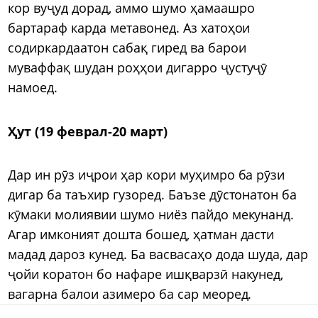
кор вуҷуд дорад, аммо шумо ҳамаашро
бартараф карда метавонед. Аз хатоҳои
содиркардаатон сабақ гиред ва барои
муваффақ шудан роҳҳои дигарро ҷустуҷӯ
намоед.
Ҳут (19 феврал-20 март)
Дар ин рӯз иҷрои ҳар кори муҳимро ба рӯзи
дигар ба таъхир гузоред. Баъзе дӯстонатон ба
кӯмаки молиявии шумо ниёз пайдо мекунанд.
Агар имконият дошта бошед, ҳатман дасти
мадад дароз кунед. Ба васвасаҳо дода шуда, дар
ҷойи коратон бо нафаре ишқварзӣ накунед,
вагарна балои азимеро ба сар меоред.