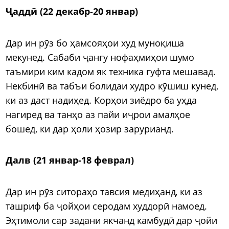
Ҷаддӣ (22 декабр-20 январ)
Дар ин рӯз бо ҳамсояҳои худ муноқиша
мекунед. Сабаби ҷангу нофаҳмиҳои шумо
таъмири ким кадом як техника гуфта мешавад.
Некбинӣ ва табъи болидаи худро кӯшиш кунед,
ки аз даст надиҳед. Корҳои зиёдро ба уҳда
нагиред ва танҳо аз пайи иҷрои амалҳое
бошед, ки дар ҳоли ҳозир зарурианд.
Далв (21 январ-18 феврал)
Дар ин рӯз ситораҳо тавсия медиҳанд, ки аз
ташриф ба ҷойҳои серодам худдорӣ намоед.
Эҳтимоли сар задани якчанд камбудӣ дар ҷойи