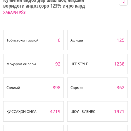
воридоти андозҳоро 123% иҷро кард
ХАБАРИ РӮЗ
6
125
Тобистони тиллоӣ
Афиша
92
1238
Моҷарои оилавӣ
LIFE-STYLE
898
362
Солимӣ
Сармоя
4719
1971
ҚИССАҲОИ ОИЛА
ШОУ - БИЗНЕС