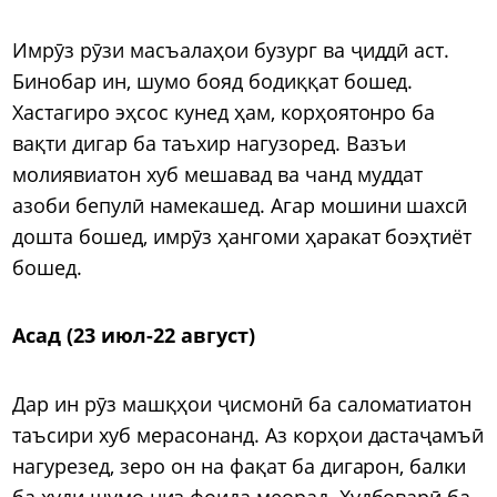
Имрӯз рӯзи масъалаҳои бузург ва ҷиддӣ аст.
Бинобар ин, шумо бояд бодиққат бошед.
Хастагиро эҳсос кунед ҳам, корҳоятонро ба
вақти дигар ба таъхир нагузоред. Вазъи
молиявиатон хуб мешавад ва чанд муддат
азоби бепулӣ намекашед. Агар мошини шахсӣ
дошта бошед, имрӯз ҳангоми ҳаракат боэҳтиёт
бошед.
Асад (23 июл-22 август)
Дар ин рӯз машқҳои ҷисмонӣ ба саломатиатон
таъсири хуб мерасонанд. Аз корҳои дастаҷамъӣ
нагурезед, зеро он на фақат ба дигарон, балки
ба худи шумо низ фоида меорад. Худбоварӣ ба