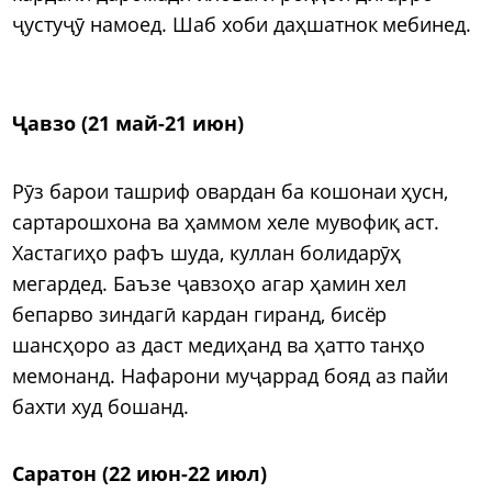
ҷустуҷӯ намоед. Шаб хоби даҳшатнок мебинед.
Ҷавзо (21 май-21 июн)
Рӯз барои ташриф овардан ба кошонаи ҳусн,
сартарошхона ва ҳаммом хеле мувофиқ аст.
Хастагиҳо рафъ шуда, куллан болидарӯҳ
мегардед. Баъзе ҷавзоҳо агар ҳамин хел
бепарво зиндагӣ кардан гиранд, бисёр
шансҳоро аз даст медиҳанд ва ҳатто танҳо
мемонанд. Нафарони муҷаррад бояд аз пайи
бахти худ бошанд.
Саратон (22 июн-22 июл)