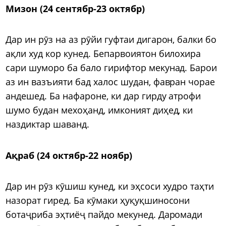
Мизон (24 сентябр-23 октябр)
Дар ин рӯз на аз рӯйи гуфтаи дигарон, балки бо
ақли худ кор кунед. Бепарвоиятон билохира
сари шуморо ба бало гирифтор мекунад. Барои
аз ин вазъияти бад халос шудан, фавран чорае
андешед. Ба нафароне, ки дар гирду атрофи
шумо будан мехоҳанд, имконият диҳед, ки
наздиктар шаванд.
Ақраб (24 октябр-22 ноябр)
Дар ин рӯз кӯшиш кунед, ки эҳсоси худро таҳти
назорат гиред. Ба кӯмаки ҳуқуқшиносони
ботаҷриба эҳтиёҷ пайдо мекунед. Даромади