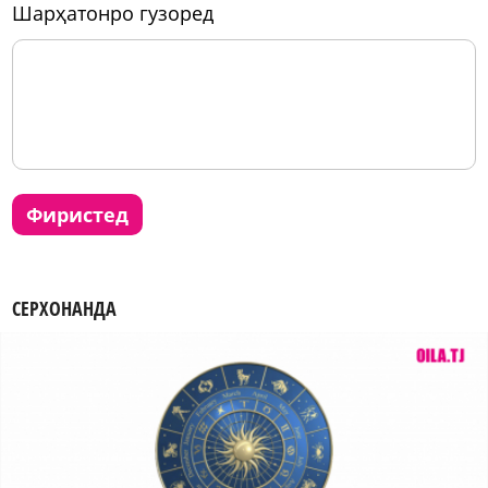
шарҳатонро гузоред
фиристед
СЕРХОНАНДА