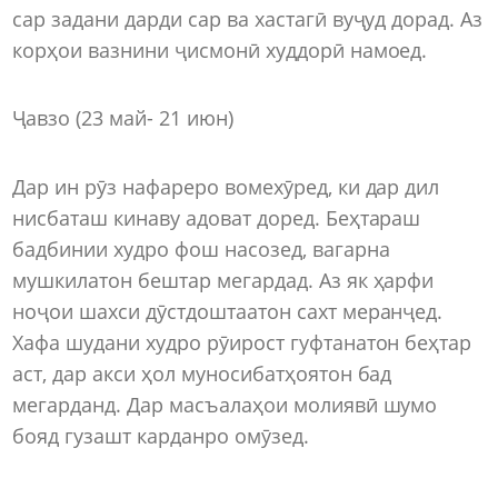
сар задани дарди сар ва хастагӣ вуҷуд дорад. Аз
корҳои вазнини ҷисмонӣ худдорӣ намоед.
Ҷавзо (23 май- 21 июн)
Дар ин рӯз нафареро вомехӯред, ки дар дил
нисбаташ кинаву адоват доред. Беҳтараш
бадбинии худро фош насозед, вагарна
мушкилатон бештар мегардад. Аз як ҳарфи
ноҷои шахси дӯстдоштаатон сахт меранҷед.
Хафа шудани худро рӯирост гуфтанатон беҳтар
аст, дар акси ҳол муносибатҳоятон бад
мегарданд. Дар масъалаҳои молиявӣ шумо
бояд гузашт карданро омӯзед.