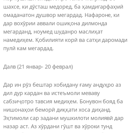
шахсе, ки дӯсташ медоред, ба ҳамдигарфаҳмӣ
омаданатон душвор мегардад. Нафароне, ки
дар вохӯрии аввали ошиқона дилмонда
мегарданд, ноумед шуданро маслиҳат
намедиҳем. Қобилияти корӣ ва сатҳи даромади
пулӣ кам мегардад.
Далв (21 январ- 20 феврал)
Дар ин рӯз бештар хобидану ғаму андуҳро аз
дил дур кардан ва истеъмоли меваву
сабзиҷотро тавсия медиҳем. Бонувон бояд ба
нишонаҳои беморӣ диққати хоса диҳанд.
Эҳтимоли сар задани мушкилоти молиявӣ дар
назар аст. Аз хӯрдани гӯшт ва хӯроки тунд