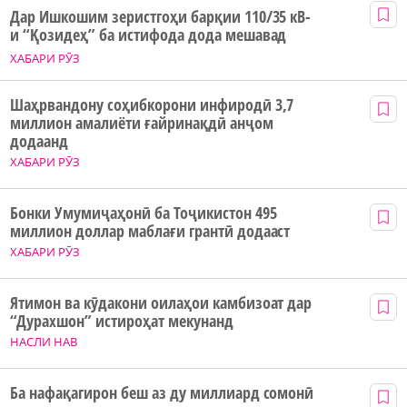
Дар Ишкошим зеристгоҳи барқии 110/35 кВ-
и “Қозидеҳ” ба истифода дода мешавад
ХАБАРИ РӮЗ
Шаҳрвандону соҳибкорони инфиродӣ 3,7
миллион амалиёти ғайринақдӣ анҷом
додаанд
ХАБАРИ РӮЗ
Бонки Умумиҷаҳонӣ ба Тоҷикистон 495
миллион доллар маблағи грантӣ додааст
ХАБАРИ РӮЗ
Ятимон ва кӯдакони оилаҳои камбизоат дар
“Дурахшон” истироҳат мекунанд
НАСЛИ НАВ
Ба нафақагирон беш аз ду миллиард сомонӣ