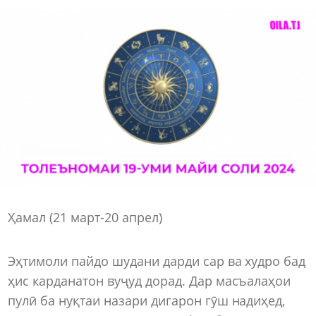
Ҳамал (21 март-20 апрел)
Эҳтимоли пайдо шудани дарди сар ва худро бад
ҳис карданатон вуҷуд дорад. Дар масъалаҳои
пулӣ ба нуқтаи назари дигарон гӯш надиҳед,