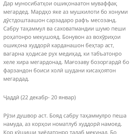
Дар муносибатҳои ошиқонаатон муваффақ
мегардед. Мардҳо яке аз мушкилоти бо хонуми
дӯстдоштаашон сарзадаро рафъ месозанд.
Сабру таҳаммул ва саховатмандии шумо пеши
роҳатонро мекушояд. Бонувон аз вохӯриҳои
ошиқона худдорӣ карданашон беҳтар аст,
вагарна ҳодисае рух медиҳад, ки табъатонро
хеле хира мегардонад. Мағозаву бозоргардӣ бо
фарзандон боиси холӣ шудани кисаҳоятон
мегардад.
Ҷаддӣ (22 декабр- 20 январ)
Рӯзи душвор аст. Бояд сабру таҳаммулро пеша
намуда, аз корҳои номатлуб худдорӣ намоед.
Кор кӯшиши зиёдатонро талаб мекунад. Бо