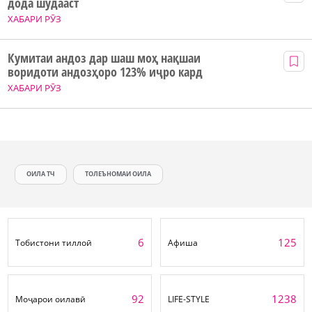
дода шудааст
ХАБАРИ РӮЗ
Кумитаи андоз дар шаш моҳ нақшаи
воридоти андозҳоро 123% иҷро кард
ХАБАРИ РӮЗ
ОИЛА ТЧ
ТОЛЕЪНОМАИ ОИЛА
6
125
Тобистони тиллоӣ
Афиша
92
1238
Моҷарои оилавӣ
LIFE-STYLE