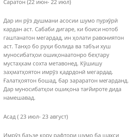
Саратон (22 июн- 22 июл)
Дар ин рӯз душмани асосии шумо пурхӯрӣ
кардан аст. Сабаби дигаре, ки боиси нотоб
гаштанатон мегардад, ин ҳолати равониятон
аст. Танҳо бо руҳи болида ва табъи хуш
муносибатҳои ошиқонаатонро беҳтару
мустаҳкам сохта метавонед. Кӯшишу
заҳматҳоятон имрӯз қадрдонӣ мегардад.
Ғалатҳоятон бошад, бар зараратон мегарданд.
Дар муносибатҳои ошиқона тағйироте дида
намешавад.
Асад ( 23 июл- 23 август)
Имрӯз баъзе кору рафтори шумо ба шахси