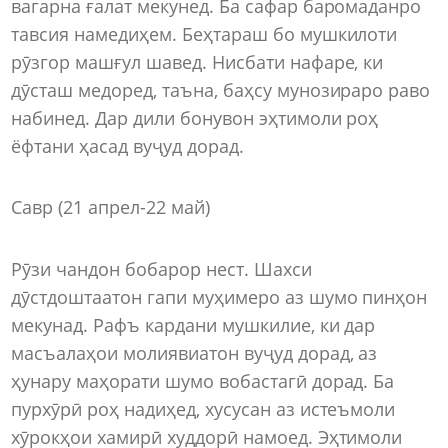
вагарна ғалат мекунед. Ба сафар баромаданро
тавсия намедиҳем. Беҳтараш бо мушкилоти
рӯзгор машғул шавед. Нисбати нафаре, ки
дӯсташ медоред, таъна, баҳсу мунозираро раво
набинед. Дар дили бонувон эҳтимоли роҳ
ёфтани ҳасад вуҷуд дорад.
Савр (21 апрел-22 май)
Рӯзи чандон бобарор нест. Шахси
дӯстдоштаатон гапи муҳимеро аз шумо пинҳон
мекунад. Рафъ кардани мушкилие, ки дар
масъалаҳои молиявиатон вуҷуд дорад, аз
ҳунару маҳорати шумо вобастагӣ дорад. Ба
пурхӯрӣ роҳ надиҳед, хусусан аз истеъмоли
хӯрокҳои хамирӣ худдорӣ намоед. Эҳтимоли