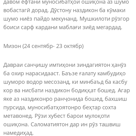
давом ёфтани муносибатҳои ошиқона аз шумо
вобастагӣ дорад. Дӯстону наздикон ба кӯмаки
шумо ниёз пайдо мекунанд. Мушкилоти рӯзгор
боиси сарф кардани маблағи зиёд мегардад.
Мизон (24 сентябр- 23 октябр)
Давраи санҷишу имтиҳони зиндагиятон ҳанӯз
ба охир нарасидааст. Баъзе ғалату камбудиҳо
шуморо водор месозанд, ки минбаъд ба касбу
кор ва нисбати наздикон бодиққат бошед. Агар
яке аз наздиконро ранҷонида бошед, бахшиш
пурсида, муносибатҳоятонро беҳтар сохта
метавонед. Рӯзи хубест барои мулоқоти
ошиқона. Саломатиятон дар ин рӯз ташвиш
намедиҳад.