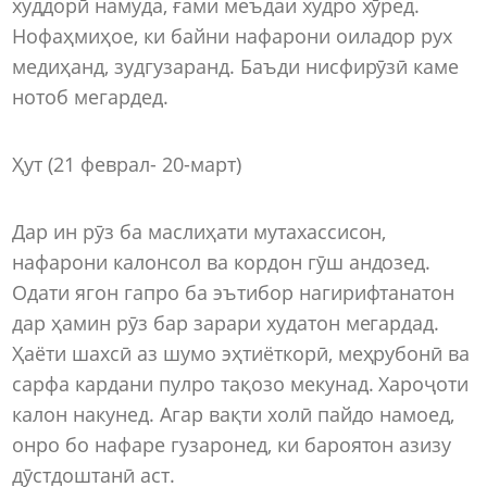
худдорӣ намуда, ғами меъдаи худро хӯред.
Нофаҳмиҳое, ки байни нафарони оиладор рух
медиҳанд, зудгузаранд. Баъди нисфирӯзӣ каме
нотоб мегардед.
Ҳут (21 феврал- 20-март)
Дар ин рӯз ба маслиҳати мутахассисон,
нафарони калонсол ва кордон гӯш андозед.
Одати ягон гапро ба эътибор нагирифтанатон
дар ҳамин рӯз бар зарари худатон мегардад.
Ҳаёти шахсӣ аз шумо эҳтиёткорӣ, меҳрубонӣ ва
сарфа кардани пулро тақозо мекунад. Хароҷоти
калон накунед. Агар вақти холӣ пайдо намоед,
онро бо нафаре гузаронед, ки бароятон азизу
дӯстдоштанӣ аст.