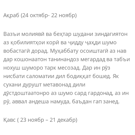
Ақраб (24 октябр- 22 ноябр)
Вазъи молиявӣ ва беҳтар шудани зиндагиятон
аз қобилиятҳои корӣ ва ҷидду ҷаҳди шумо
вобастагӣ дорад. Муҳаббату осоиштагӣ аз нав
дар кошонаатон танинандоз мегардад ва табъи
нохуш шуморо тарк месозад. Дар ин рӯз
нисбати саломатии дил бодиққат бошед. Як
сухани дурушт метавонад дили
дӯстдоштаатонро аз шумо сард гардонад, аз ин
рӯ, аввал андеша намуда, баъдан гап занед.
Қавс ( 23 ноябр – 21 декабр)