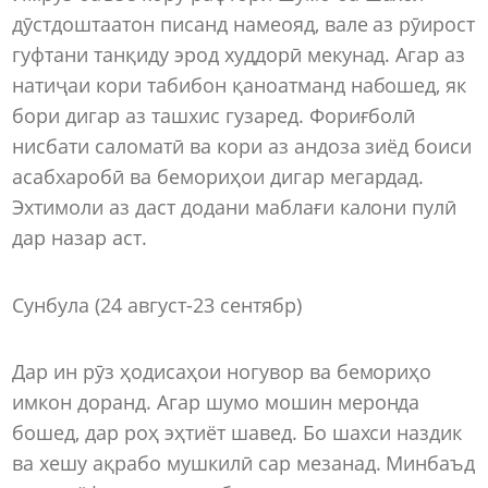
дӯстдоштаатон писанд намеояд, вале аз рӯирост
гуфтани танқиду эрод худдорӣ мекунад. Агар аз
натиҷаи кори табибон қаноатманд набошед, як
бори дигар аз ташхис гузаред. Фориғболӣ
нисбати саломатӣ ва кори аз андоза зиёд боиси
асабхаробӣ ва бемориҳои дигар мегардад.
Эхтимоли аз даст додани маблағи калони пулӣ
дар назар аст.
Сунбула (24 август-23 сентябр)
Дар ин рӯз ҳодисаҳои ногувор ва бемориҳо
имкон доранд. Агар шумо мошин меронда
бошед, дар роҳ эҳтиёт шавед. Бо шахси наздик
ва хешу ақрабо мушкилӣ сар мезанад. Минбаъд