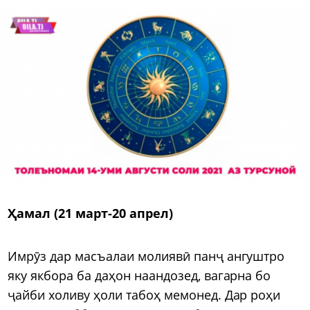
Ҳамал (21 март-20 апрел)
Имрӯз дар масъалаи молиявӣ панҷ ангуштро
яку якбора ба даҳон наандозед, вагарна бо
ҷайби холиву ҳоли табоҳ мемонед. Дар роҳи