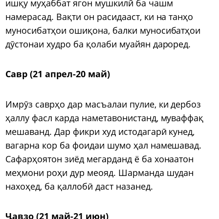
ишқу муҳаббат ягон мушкилӣ ба чашм
намерасад. Вақти он расидааст, ки на танҳо
муносибатҳои ошиқона, балки муносибатҳои
дӯстонаи худро ба қолаби муайян дароред.
Савр (21 апрел-20 май)
Имрӯз саврҳо дар масъалаи пулие, ки дербоз
ҳаллу фасл карда наметавонистанд, муваффақ
мешаванд. Дар фикри худ истодагарӣ кунед,
вагарна кор ба фоидаи шумо ҳал намешавад.
Сафарҳоятон зиёд мегарданд ё ба хонаатон
меҳмони роҳи дур меояд. Шарманда шудан
нахоҳед, ба қаллобӣ даст назанед.
Ҷавзо (21 май-21 июн)