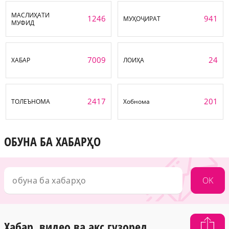
МАСЛИҲАТИ
1246
941
МУҲОҶИРАТ
МУФИД
7009
24
ХАБАР
ЛОИҲА
2417
201
ТОЛЕЪНОМА
Хобнома
ОБУНА БА ХАБАРҲО
OK
Хабар, видео ва акс гузоред