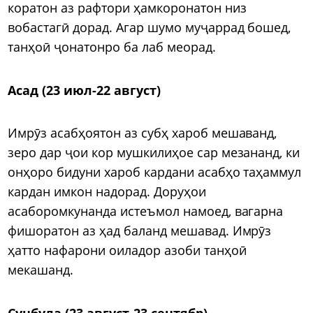
коратон аз рафтори ҳамкоронатон низ
вобастагӣ дорад. Агар шумо муҷаррад бошед,
танҳоӣ ҷонатонро ба лаб меорад.
Асад (23 июл-22 август)
Имрӯз асабҳоятон аз субҳ хароб мешаванд,
зеро дар ҷои кор мушкилиҳое сар мезананд, ки
онҳоро бидуни хароб кардани асабҳо таҳаммул
кардан имкон надорад. Доруҳои
асаборомкунанда истеъмол намоед, вагарна
фишоратон аз ҳад баланд мешавад. Имрӯз
ҳатто нафарони оиладор азоби танҳоӣ
мекашанд.
Сунбула (23 август-23 сентябр)