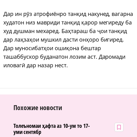
Дар ин рӯз атрофиёнро танқид накунед, вагарна
худатон низ мавриди танқид қарор мегиреду ба
худ душман мехаред. Баҳтараш ба ҷои танқид
дар лаҳзаҳои мушкил дасти онҳоро бигиред.
Дар муносибатҳои ошиқона бештар
ташаббускор буданатон лозим аст. Даромади
иловагӣ дар назар нест.
Похожие новости
Толеъномаи ҳафта аз 10-ум то 17-
уми сентябр