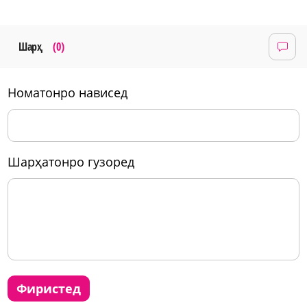
Шарҳ
(0)
номатонро нависед
шарҳатонро гузоред
фиристед