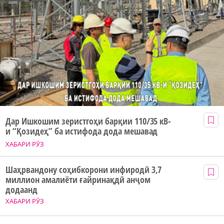
Дар Ишкошим зеристгоҳи барқии 110/35 кВ-
и “Қозидеҳ” ба истифода дода мешавад
ХАБАРИ РӮЗ
Шаҳрвандону соҳибкорони инфиродӣ 3,7
миллион амалиёти ғайринақдӣ анҷом
додаанд
ХАБАРИ РӮЗ