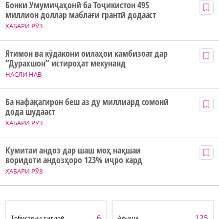
Бонки Умумиҷаҳонӣ ба Тоҷикистон 495
миллион доллар маблағи грантӣ додааст
ХАБАРИ РӮЗ
Ятимон ва кӯдакони оилаҳои камбизоат дар
“Дурахшон” истироҳат мекунанд
НАСЛИ НАВ
Ба нафақагирон беш аз ду миллиард сомонӣ
дода шудааст
ХАБАРИ РӮЗ
Кумитаи андоз дар шаш моҳ нақшаи
воридоти андозҳоро 123% иҷро кард
ХАБАРИ РӮЗ
6
125
Тобистони тиллоӣ
Афиша