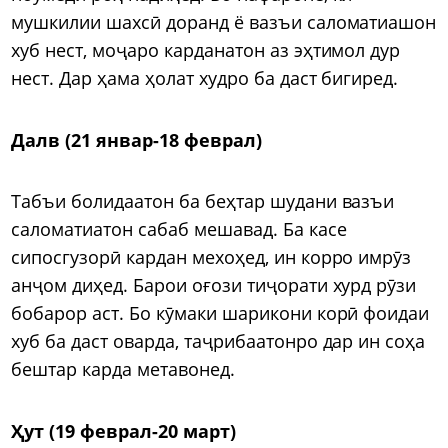
мушкилии шахсӣ доранд ё вазъи саломатиашон
хуб нест, моҷаро карданатон аз эҳтимол дур
нест. Дар ҳама ҳолат худро ба даст бигиред.
Далв (21 январ-18 феврал)
Табъи болидаатон ба беҳтар шудани вазъи
саломатиатон сабаб мешавад. Ба касе
сипосгузорӣ кардан мехоҳед, ин корро имрӯз
анҷом диҳед. Барои оғози тиҷорати хурд рӯзи
бобарор аст. Бо кӯмаки шарикони корӣ фоидаи
хуб ба даст оварда, таҷрибаатонро дар ин соҳа
бештар карда метавонед.
Ҳут (19 феврал-20 март)