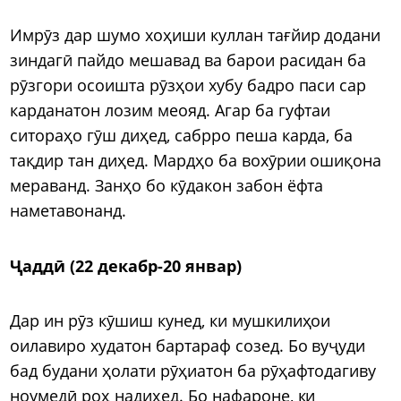
Имрӯз дар шумо хоҳиши куллан тағйир додани
зиндагӣ пайдо мешавад ва барои расидан ба
рӯзгори осоишта рӯзҳои хубу бадро паси сар
карданатон лозим меояд. Агар ба гуфтаи
ситораҳо гӯш диҳед, сабрро пеша карда, ба
тақдир тан диҳед. Мардҳо ба вохӯрии ошиқона
мераванд. Занҳо бо кӯдакон забон ёфта
наметавонанд.
Ҷаддӣ (22 декабр-20 январ)
Дар ин рӯз кӯшиш кунед, ки мушкилиҳои
оилавиро худатон бартараф созед. Бо вуҷуди
бад будани ҳолати рӯҳиатон ба рӯҳафтодагиву
ноумедӣ роҳ надиҳед. Бо нафароне, ки