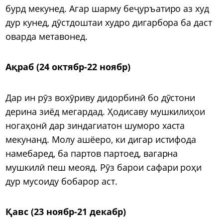
бурд мекунед. Агар шарму беҷуръатиро аз худ
дур кунед, дӯстдоштаи худро дигарбора ба даст
оварда метавонед.
Ақраб (24 октябр-22 ноябр)
Дар ин рӯз вохӯриву дидорбинӣ бо дӯстони
дерина зиёд мегардад. Ҳодисаву мушкилиҳои
ногаҳонӣ дар зиндагиатон шуморо хаста
мекунанд. Молу ашёеро, ки дигар истифода
намебаред, ба партов партоед, вагарна
мушкилӣ пеш меояд. Рӯз барои сафари роҳи
дур мусоиду бобарор аст.
Қавс (23 ноябр-21 декабр)