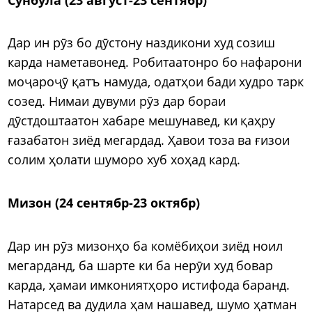
Дар ин рӯз бо дӯстону наздикони худ созиш
карда наметавонед. Робитаатонро бо нафарони
моҷароҷӯ қатъ намуда, одатҳои бади худро тарк
созед. Нимаи дувуми рӯз дар бораи
дӯстдоштаатон хабаре мешунавед, ки қаҳру
ғазабатон зиёд мегардад. Ҳавои тоза ва ғизои
солим ҳолати шуморо хуб хоҳад кард.
Мизон (24 сентябр-23 октябр)
Дар ин рӯз мизонҳо ба комёбиҳои зиёд ноил
мегарданд, ба шарте ки ба нерӯи худ бовар
карда, ҳамаи имкониятҳоро истифода баранд.
Натарсед ва дудила ҳам нашавед, шумо ҳатман