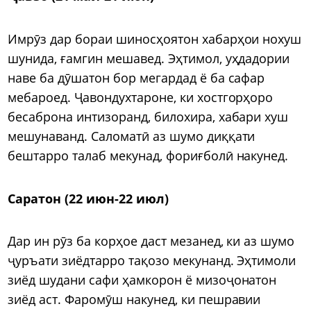
Имрӯз дар бораи шиносҳоятон хабарҳои нохуш
шунида, ғамгин мешавед. Эҳтимол, уҳдадории
наве ба дӯшатон бор мегардад ё ба сафар
мебароед. Ҷавондухтароне, ки хостгорҳоро
бесаброна интизоранд, билохира, хабари хуш
мешунаванд. Саломатӣ аз шумо диққати
бештарро талаб мекунад, фориғболӣ накунед.
Саратон (22 июн-22 июл)
Дар ин рӯз ба корҳое даст мезанед, ки аз шумо
ҷуръати зиёдтарро тақозо мекунанд. Эҳтимоли
зиёд шудани сафи ҳамкорон ё мизоҷонатон
зиёд аст. Фаромӯш накунед, ки пешравии