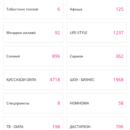
6
125
Тобистони тиллоӣ
Афиша
92
1237
Моҷарои оилавӣ
LIFE-STYLE
896
362
Солимӣ
Сармоя
4718
1968
ҚИССАҲОИ ОИЛА
ШОУ - БИЗНЕС
8
58
Спецпроекты
НОМНОМА
198
706
ТВ - ОИЛА
ДАСТАРХОН