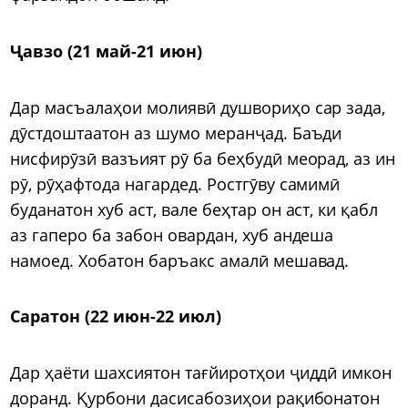
Ҷавзо (21 май-21 июн)
Дар масъалаҳои молиявӣ душвориҳо сар зада,
дӯстдоштаатон аз шумо меранҷад. Баъди
нисфирӯзӣ вазъият рӯ ба беҳбудӣ меорад, аз ин
рӯ, рӯҳафтода нагардед. Ростгӯву самимӣ
буданатон хуб аст, вале беҳтар он аст, ки қабл
аз гаперо ба забон овардан, хуб андеша
намоед. Хобатон баръакс амалӣ мешавад.
Саратон (22 июн-22 июл)
Дар ҳаёти шахсиятон тағйиротҳои ҷиддӣ имкон
доранд. Қурбони дасисабозиҳои рақибонатон