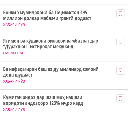
Бонки Умумиҷаҳонӣ ба Тоҷикистон 495
миллион доллар маблағи грантӣ додааст
ХАБАРИ РӮЗ
Ятимон ва кӯдакони оилаҳои камбизоат дар
“Дурахшон” истироҳат мекунанд
НАСЛИ НАВ
Ба нафақагирон беш аз ду миллиард сомонӣ
дода шудааст
ХАБАРИ РӮЗ
Кумитаи андоз дар шаш моҳ нақшаи
воридоти андозҳоро 123% иҷро кард
ХАБАРИ РӮЗ