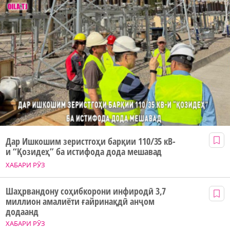
Дар Ишкошим зеристгоҳи барқии 110/35 кВ-
и “Қозидеҳ” ба истифода дода мешавад
ХАБАРИ РӮЗ
Шаҳрвандону соҳибкорони инфиродӣ 3,7
миллион амалиёти ғайринақдӣ анҷом
додаанд
ХАБАРИ РӮЗ