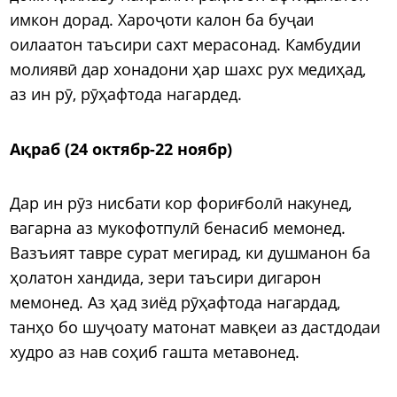
имкон дорад. Хароҷоти калон ба буҷаи
оилаатон таъсири сахт мерасонад. Камбудии
молиявӣ дар хонадони ҳар шахс рух медиҳад,
аз ин рӯ, рӯҳафтода нагардед.
Ақраб (24 октябр-22 ноябр)
Дар ин рӯз нисбати кор фориғболӣ накунед,
вагарна аз мукофотпулӣ бенасиб мемонед.
Вазъият тавре сурат мегирад, ки душманон ба
ҳолатон хандида, зери таъсири дигарон
мемонед. Аз ҳад зиёд рӯҳафтода нагардад,
танҳо бо шуҷоату матонат мавқеи аз дастдодаи
худро аз нав соҳиб гашта метавонед.