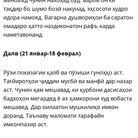
тақдир бо шумо бозӣ накунад, эҳсосоти худро
идора намоед. Вагарна душвориҳои ба саратон
омадаро ҳатто наздиконатон рафъ карда
наметавонанд.
Далв (21 январ-18 феврал)
Рӯзи покизагии қалб ва пӯзиши гуноҳҳо аст.
Тағйиротҳои ҷиддии мусбӣ ва манфӣ дар назар
аст. Чунин ҳам мешавад, ки қурбони дасисаҳои
бадхоҳон мегардед ё аз ҳамкорони худ вобаста
мешавед. Дар оилаатон мушкилиҳо имкон
доранд. Таънаву маломати тарафайн
имконпазир аст.