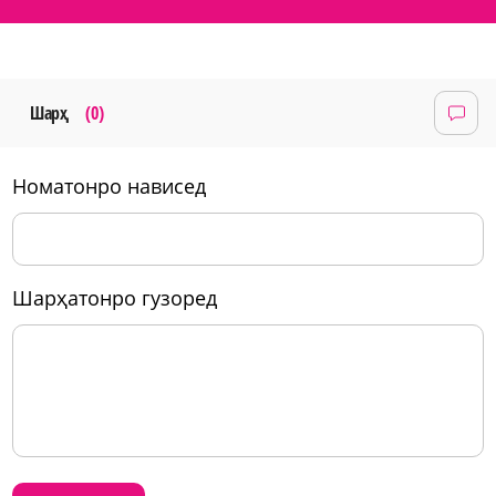
Шарҳ
(0)
номатонро нависед
шарҳатонро гузоред