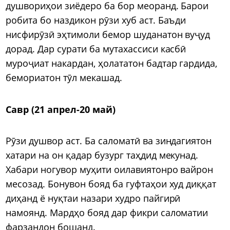
душвориҳои зиёдеро ба бор меоранд. Барои
робита бо наздикон рӯзи хуб аст. Баъди
нисфирӯзӣ эҳтимоли бемор шуданатон вуҷуд
дорад. Дар сурати ба мутахассиси касбӣ
муроҷиат накардан, ҳолататон бадтар гардида,
бемориатон тӯл мекашад.
Савр (21 апрел-20 май)
Рӯзи душвор аст. Ба саломатӣ ва зиндагиятон
хатари на он қадар бузург таҳдид мекунад.
Хабари ногувор муҳити оилавиятонро вайрон
месозад. Бонувон бояд ба гуфтаҳои худ диққат
диҳанд ё нуқтаи назари худро пайгирӣ
намоянд. Мардҳо бояд дар фикри саломатии
фарзандон бошанд.