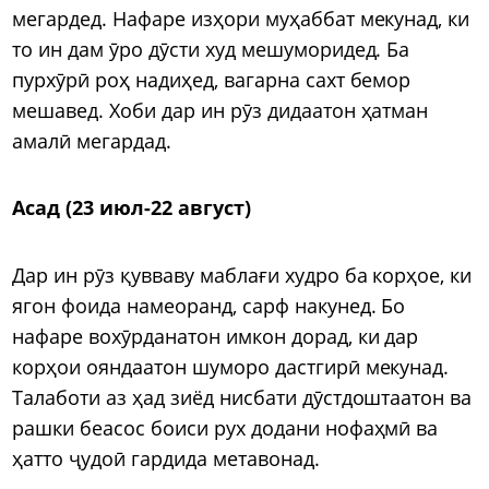
мегардед. Нафаре изҳори муҳаббат мекунад, ки
то ин дам ӯро дӯсти худ мешуморидед. Ба
пурхӯрӣ роҳ надиҳед, вагарна сахт бемор
мешавед. Хоби дар ин рӯз дидаатон ҳатман
амалӣ мегардад.
Асад (23 июл-22 август)
Дар ин рӯз қувваву маблағи худро ба корҳое, ки
ягон фоида намеоранд, сарф накунед. Бо
нафаре вохӯрданатон имкон дорад, ки дар
корҳои ояндаатон шуморо дастгирӣ мекунад.
Талаботи аз ҳад зиёд нисбати дӯстдоштаатон ва
рашки беасос боиси рух додани нофаҳмӣ ва
ҳатто ҷудоӣ гардида метавонад.