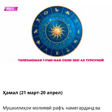
Ҳамал (21 март-20 апрел)
Мушкилиҳои молиявӣ рафъ намегарданд ва