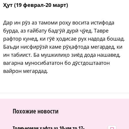
Ҳут (19 феврал-20 март)
Дар ин рӯз аз тамоми роҳу восита истифода
бурда, аз ғайбату бадгӯӣ дурӣ ҷӯед. Тавре
рафтор кунед, ки гӯё ҳодисае рух надода бошад.
Баъди нисфирӯзӣ каме рӯҳафтода мегардед, ки
ин табиист. Ба мушкилиҳо зиёд дода нашавед,
вагарна муносибататон бо дӯстдоштаатон
вайрон мегардад.
Похожие новости
Толеъномаи ҳафта аз 10-ум то 17-