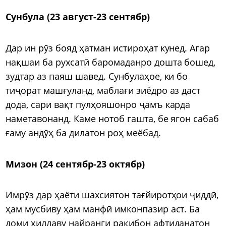
Сунбула (23 август-23 сентябр)
Дар ин рӯз бояд ҳатман истироҳат кунед. Агар
нақшаи ба рухсатӣ баромаданро дошта бошед,
зудтар аз паяш шавед. Сунбулаҳое, ки бо
тиҷорат машғуланд, маблағи зиёдро аз даст
дода, сари вақт пулҳояшонро ҷамъ карда
наметавонанд. Каме нотоб гашта, бе ягон сабаб
ғаму андӯҳ ба дилатон роҳ меёбад.
Мизон (24 сентябр-23 октябр)
Имрӯз дар ҳаёти шахсиятон тағйиротҳои ҷиддӣ,
ҳам мусбиву ҳам манфӣ имконпазир аст. Ба
доми ҳиллаву найранги рақибон афтиданатон