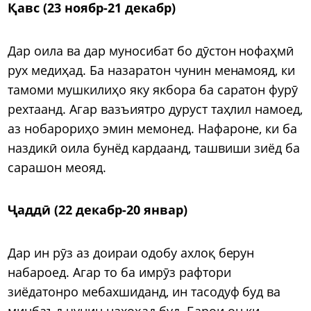
Қавс (23 ноябр-21 декабр)
Дар оила ва дар муносибат бо дӯстон нофаҳмӣ
рух медиҳад. Ба назаратон чунин менамояд, ки
тамоми мушкилиҳо яку якбора ба саратон фурӯ
рехтаанд. Агар вазъиятро дуруст таҳлил намоед,
аз нобарориҳо эмин мемонед. Нафароне, ки ба
наздикӣ оила бунёд кардаанд, ташвиши зиёд ба
сарашон меояд.
Ҷаддӣ (22 декабр-20 январ)
Дар ин рӯз аз доираи одобу ахлоқ берун
набароед. Агар то ба имрӯз рафтори
зиёдатонро мебахшиданд, ин тасодуф буд ва
минбаъд чунин нахоҳад буд. Барои он ки