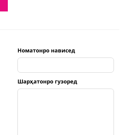
номатонро нависед
шарҳатонро гузоред