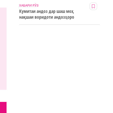
ХАБАРИ РӮЗ
Кумитаи андоз дар шаш моҳ
нақшаи воридоти андозҳоро
123% иҷро кард