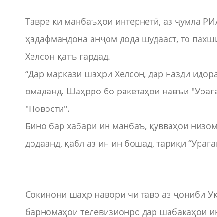
Тавре ки манбаъҳои интернетӣ, аз ҷумла РИ
ҳадафмандона анҷом дода шудааст, то пахш
Хелсон қатъ гардад.
“Дар маркази шаҳри Хелсон, дар назди идор
омаданд. Шаҳрро бо ракетаҳои навъи "Урага
"Новости".
Бино бар хабари ин манбаъ, қувваҳои низом
додаанд, қабл аз ин ин бошад, тариқи “Ураг
Сокинони шаҳр навори чи тавр аз ҷониби 
барномаҳои телевизионро дар шабакаҳои инт