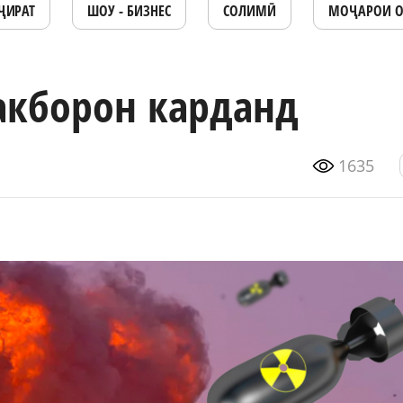
ҶИРАТ
ШОУ - БИЗНЕС
СОЛИМӢ
МОҶАРОИ 
акборон карданд
1635