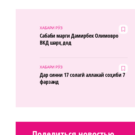
ХАБАРИ РӮЗ
Сабаби марги Дамирбек Олимовро
ВКД шарҳ дод
ХАБАРИ РӮЗ
Дар синни 17 солагӣ аллакай соҳиби 7
фарзанд
Поделиться новостью