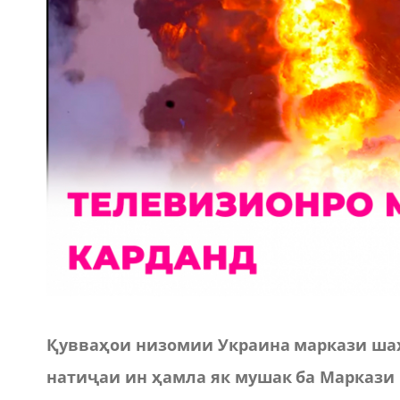
Қувваҳои низомии Украина маркази шаҳ
натиҷаи ин ҳамла як мушак ба Маркази