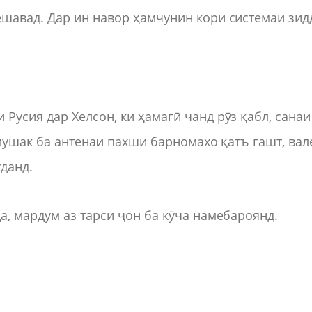
шавад. Дар ин навор ҳамчунин кори системаи зид
усия дар Хелсон, ки ҳамагӣ чанд рӯз қабл, санаи
 мушак ба антенаи пахши барномахо қатъ гашт, вал
данд.
, мардум аз тарси ҷон ба кӯча намебароянд.