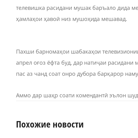
телевишка расидани мушак баръало дида ме
ҳамлаҳои ҳавоӣ низ мушоҳида мешавад.
Пахши барномаҳои шабакаҳои телевизионии Р
апрел оғоз ёфта буд, дар натиҷаи расидани
пас аз чанд соат онро дубора барқарор наму
Аммо дар шаҳр соати комендантӣ эълон шуда
Похожие новости