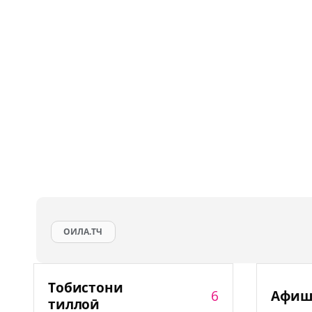
ОИЛА.ТЧ
Тобистони
6
Афиш
тиллоӣ