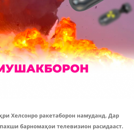
ри Хелсонро ракетаборон намуданд. Дар
 пахши барномаҳои телевизион расидааст.