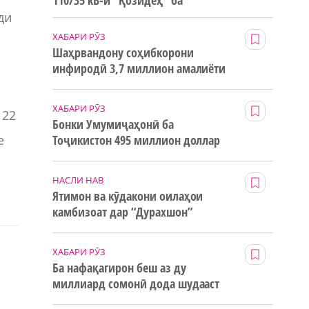
110/35 кВ-и “Қозидеҳ” ба
истифода дода мешавад
ди
ХАБАРИ РӮЗ
Шаҳрвандону соҳибкорони
инфиродӣ 3,7 миллион амалиёти
ғайринақдӣ анҷом додаанд
ХАБАРИ РӮЗ
 22
Бонки Умумиҷаҳонӣ ба
е
Тоҷикистон 495 миллион доллар
маблағи грантӣ додааст
НАСЛИ НАВ
Ятимон ва кӯдакони оилаҳои
камбизоат дар “Дурахшон”
истироҳат мекунанд
ХАБАРИ РӮЗ
Ба нафақагирон беш аз ду
миллиард сомонӣ дода шудааст