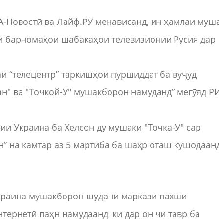
А-Новостӣ ва Лайф.РУ менависанд, ин ҳамлаи муш
и барномаҳои шабакаҳои телевизионии Русия дар
аи “телецентр” таркишҳои пуршиддат ба вуҷуд
н" ва "Точкой-У" мушакборон намуданд” мегӯяд Р
ии Украина ба Хелсон ду мушаки "Точка-У" сар
ан” на камтар аз 5 мартиба ба шаҳр оташ кушодаанд
Украина мушакборон шудани маркази пахши
ернетӣ паҳн намудаанд, ки дар он чи тавр ба