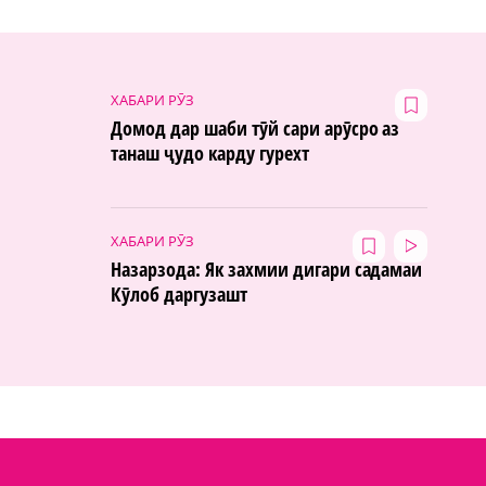
ХАБАРИ РӮЗ
Домод дар шаби тӯй сари арӯсро аз
танаш ҷудо карду гурехт
ХАБАРИ РӮЗ
Назарзода: Як захмии дигари садамаи
Кӯлоб даргузашт