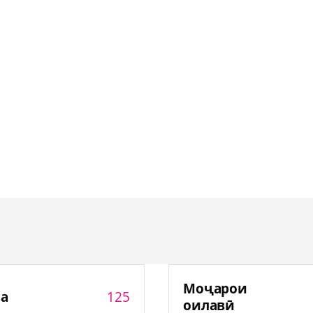
Моҷарои
125
а
оилавӣ