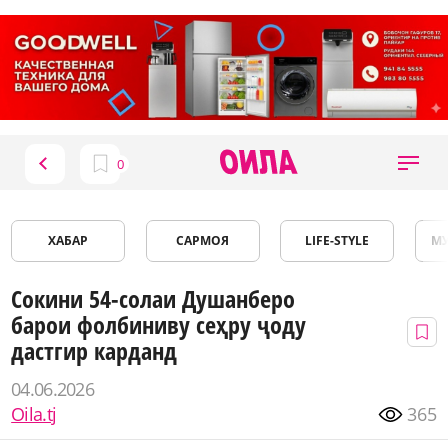
ХАБАР
САРМОЯ
LIFE-STYLE
М
Сокини 54-солаи Душанберо
барои фолбиниву сеҳру ҷоду
дастгир карданд
04.06.2026
Oila.tj
365