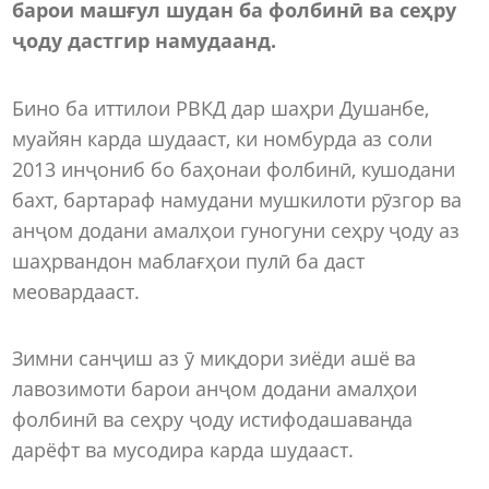
барои машғул шудан ба фолбинӣ ва сеҳру
ҷоду дастгир намудаанд.
Бино ба иттилои РВКД дар шаҳри Душанбе,
муайян карда шудааст, ки номбурда аз соли
2013 инҷониб бо баҳонаи фолбинӣ, кушодани
бахт, бартараф намудани мушкилоти рӯзгор ва
анҷом додани амалҳои гуногуни сеҳру ҷоду аз
шаҳрвандон маблағҳои пулӣ ба даст
меовардааст.
Зимни санҷиш аз ӯ миқдори зиёди ашё ва
лавозимоти барои анҷом додани амалҳои
фолбинӣ ва сеҳру ҷоду истифодашаванда
дарёфт ва мусодира карда шудааст.