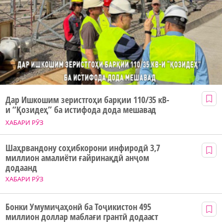
Дар Ишкошим зеристгоҳи барқии 110/35 кВ-
и “Қозидеҳ” ба истифода дода мешавад
ХАБАРИ РӮЗ
Шаҳрвандону соҳибкорони инфиродӣ 3,7
миллион амалиёти ғайринақдӣ анҷом
додаанд
ХАБАРИ РӮЗ
Бонки Умумиҷаҳонӣ ба Тоҷикистон 495
миллион доллар маблағи грантӣ додааст