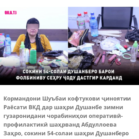
Кормандони Шуъбаи кофтукови ҷиноятии
Раёсати ВКД дар шаҳри Душанбе зимни
гузаронидани чорабиниҳои оперативӣ-
профилактикӣ шаҳрванд Абдуллоева
Заҳро, сокини 54-солаи шаҳри Душанберо