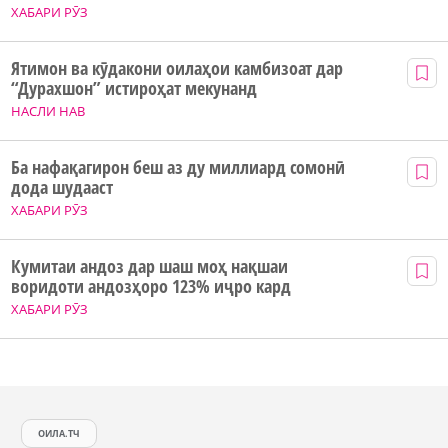
ХАБАРИ РӮЗ
Ятимон ва кӯдакони оилаҳои камбизоат дар
“Дурахшон” истироҳат мекунанд
НАСЛИ НАВ
Ба нафақагирон беш аз ду миллиард сомонӣ
дода шудааст
ХАБАРИ РӮЗ
Кумитаи андоз дар шаш моҳ нақшаи
воридоти андозҳоро 123% иҷро кард
ХАБАРИ РӮЗ
ОИЛА.ТЧ