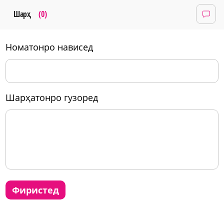
Шарҳ
(0)
номатонро нависед
шарҳатонро гузоред
фиристед