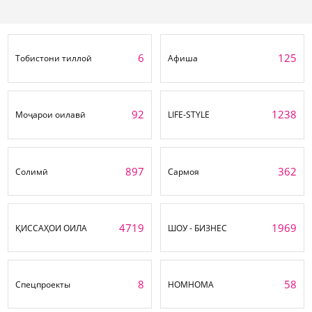
6
125
Тобистони тиллоӣ
Афиша
92
1238
Моҷарои оилавӣ
LIFE-STYLE
897
362
Солимӣ
Сармоя
4719
1969
ҚИССАҲОИ ОИЛА
ШОУ - БИЗНЕС
8
58
Спецпроекты
НОМНОМА