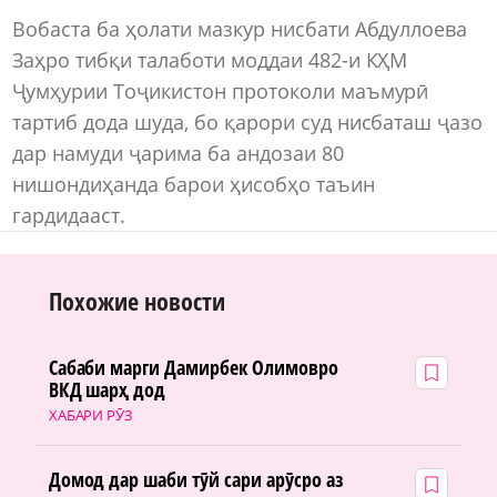
Вобаста ба ҳолати мазкур нисбати Абдуллоева
Заҳро тибқи талаботи моддаи 482-и КҲМ
Ҷумҳурии Тоҷикистон протоколи маъмурӣ
тартиб дода шуда, бо қарори суд нисбаташ ҷазо
дар намуди ҷарима ба андозаи 80
нишондиҳанда барои ҳисобҳо таъин
гардидааст.
Похожие новости
Сабаби марги Дамирбек Олимовро
ВКД шарҳ дод
ХАБАРИ РӮЗ
Домод дар шаби тӯй сари арӯсро аз