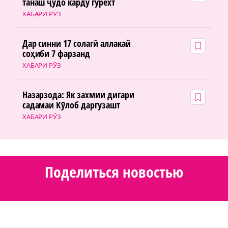
танаш ҷудо карду гурехт
ХАБАРИ РӮЗ
Дар синни 17 солагӣ аллакай
соҳиби 7 фарзанд
ХАБАРИ РӮЗ
Назарзода: Як захмии дигари
садамаи Кӯлоб даргузашт
ХАБАРИ РӮЗ
Поделиться новостью