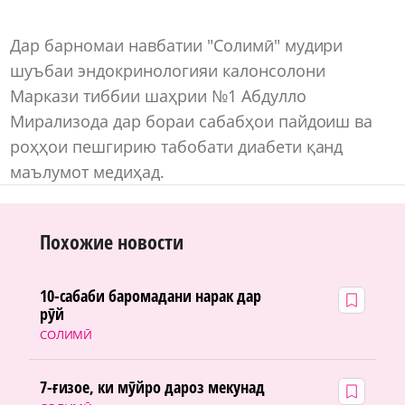
Дар барномаи навбатии "Солимӣ" мудири
шуъбаи эндокринологияи калонсолони
Маркази тиббии шаҳрии №1 Абдулло
Мирализода дар бораи сабабҳои пайдоиш ва
роҳҳои пешгирию табобати диабети қанд
маълумот медиҳад.
Похожие новости
10-сабаби баромадани нарак дар
рӯй
СОЛИМӢ
7-ғизое, ки мӯйро дароз мекунад