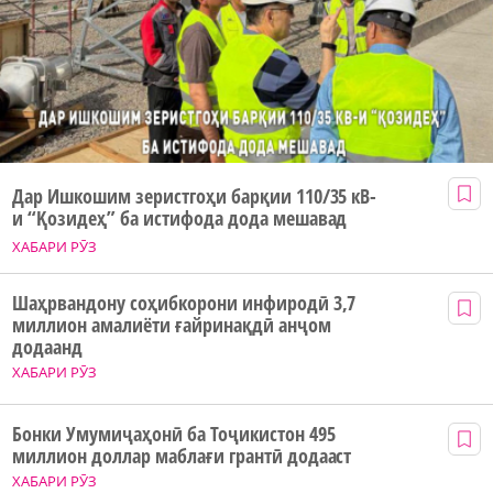
Дар Ишкошим зеристгоҳи барқии 110/35 кВ-
и “Қозидеҳ” ба истифода дода мешавад
ХАБАРИ РӮЗ
Шаҳрвандону соҳибкорони инфиродӣ 3,7
миллион амалиёти ғайринақдӣ анҷом
додаанд
ХАБАРИ РӮЗ
Бонки Умумиҷаҳонӣ ба Тоҷикистон 495
миллион доллар маблағи грантӣ додааст
ХАБАРИ РӮЗ