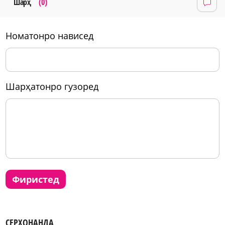
Шарҳ
(0)
номатонро нависед
шарҳатонро гузоред
фиристед
СЕРХОНАНДА