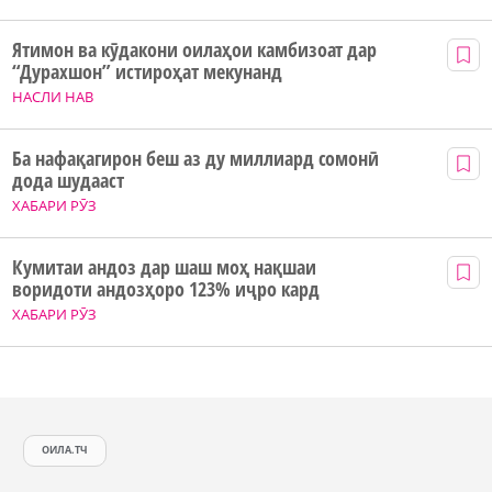
Ятимон ва кӯдакони оилаҳои камбизоат дар
“Дурахшон” истироҳат мекунанд
НАСЛИ НАВ
Ба нафақагирон беш аз ду миллиард сомонӣ
дода шудааст
ХАБАРИ РӮЗ
Кумитаи андоз дар шаш моҳ нақшаи
воридоти андозҳоро 123% иҷро кард
ХАБАРИ РӮЗ
ОИЛА.ТЧ