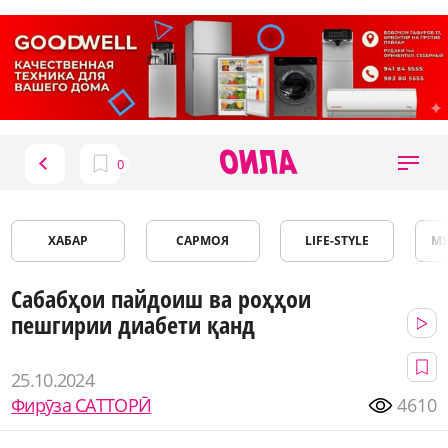
ХАБАР
САРМОЯ
LIFE-STYLE
М
Сабабҳои пайдоиш ва роҳҳои
пешгирии диабети қанд
25.10.2024
Фирӯза САТТОРӢ
4610