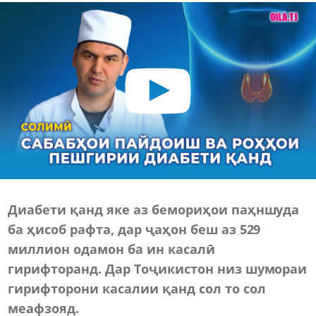
Диабети қанд яке аз бемориҳои паҳншуда
ба ҳисоб рафта, дар ҷаҳон беш аз 529
миллион одамон ба ин касалӣ
гирифторанд. Дар Тоҷикистон низ шумораи
гирифторони касалии қанд сол то сол
меафзояд.