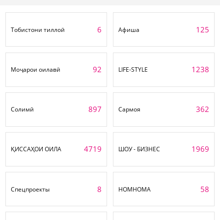
6
125
Тобистони тиллоӣ
Афиша
92
1238
Моҷарои оилавӣ
LIFE-STYLE
897
362
Солимӣ
Сармоя
4719
1969
ҚИССАҲОИ ОИЛА
ШОУ - БИЗНЕС
8
58
Спецпроекты
НОМНОМА